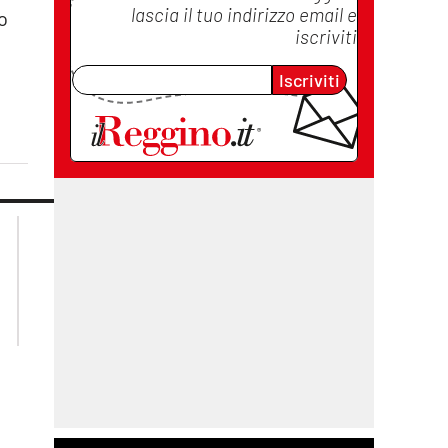
lascia il tuo indirizzo email e
o
iscriviti
Iscriviti
lacplay.it
lacitymag.it
lactv.it
lacapitalenews.it
laconair.it
cosenzachannel.it
ilvibonese.it
catanzarochannel.it