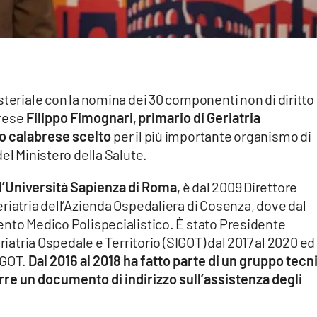
steriale con la nomina dei 30 componenti non di diritto
crese
Filippo Fimognari
,
primario di Geriatria
co calabrese scelto
per il più importante organismo di
el Ministero della Salute.
ll’Università Sapienza di Roma
, è dal 2009 Direttore
riatria dell’Azienda Ospedaliera di Cosenza, dove dal
ento Medico Polispecialistico. È stato Presidente
riatria Ospedale e Territorio (SIGOT) dal 2017 al 2020 ed
IGOT.
Dal 2016 al 2018 ha fatto parte di un gruppo tecn
rre un documento di indirizzo sull’assistenza degli