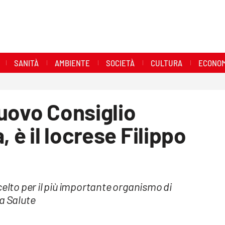
SANITÀ
AMBIENTE
SOCIETÀ
CULTURA
ECONOM
uovo Consiglio
 è il locrese Filippo
celto per il più importante organismo di
a Salute