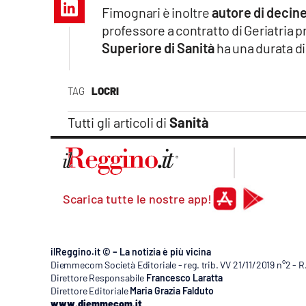
Apple
Fimognari è inoltre
autore di decine
professore a contratto di Geriatria p
Superiore di Sanità
ha una durata di
Vai
TAG
LOCRI
Tutti gli articoli di
Sanità
Scarica tutte le nostre app!
ilReggino.it © – La notizia è più vicina
Diemmecom Società Editoriale - reg. trib. VV 21/11/2019 n°2 - 
Direttore Responsabile
Francesco Laratta
Direttore Editoriale
Maria Grazia Falduto
www.diemmecom.it