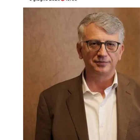
Eventi
Sport
Streaming
LaC TV
Lac Network
LaC OnAir
LaC
Network
lacplay.it
lactv.it