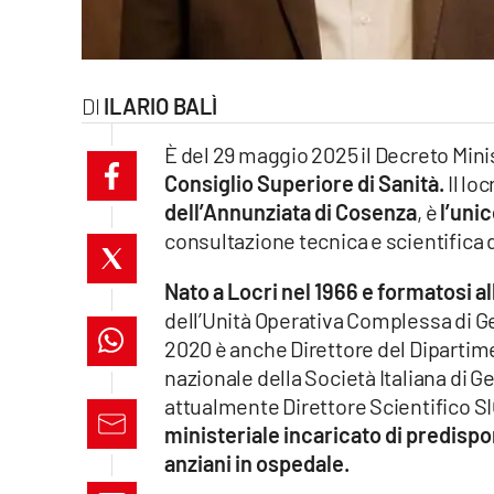
laconair.it
lacitymag.it
ILARIO BALÌ
ilreggino.it
È del 29 maggio 2025 il Decreto Mini
Consiglio Superiore di Sanità.
Il lo
cosenzachannel.it
dell’Annunziata di Cosenza
, è
l’uni
consultazione tecnica e scientifica d
ilvibonese.it
Nato a Locri nel 1966 e formatosi a
catanzarochannel.it
dell’Unità Operativa Complessa di Ge
2020 è anche Direttore del Dipartim
lacapitalenews.it
nazionale della Società Italiana di Ge
attualmente Direttore Scientifico S
App
ministeriale incaricato di predispo
Android
anziani in ospedale.