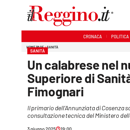
Sezioni
CRONACA
POLITICA
Cronaca
HOME PAGE
SANITÀ
SANITÀ
Politica
Un calabrese nel n
Sanità
Superiore di Sanità,
Ambiente
Fimognari
Società
Il primario dell’Annunziata di Cosenza s
Cultura
consultazione tecnica del Ministero dell
Economia e lavoro
3 giugno 2025
19:00