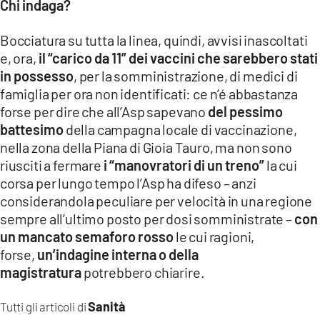
Chi indaga?
Bocciatura su tutta la linea, quindi, avvisi inascoltati
e, ora,
il “carico da 11” dei vaccini che sarebbero stati
in possesso
, per la somministrazione, di medici di
famiglia per ora non identificati: ce n’é abbastanza
forse per dire che all’Asp sapevano
del pessimo
battesimo
della campagna locale di vaccinazione,
nella zona della Piana di Gioia Tauro, ma non sono
riusciti a fermare
i “manovratori di un treno”
la cui
corsa per lungo tempo l’Asp ha difeso – anzi
considerandola peculiare per velocità in una regione
sempre all’ultimo posto per dosi somministrate –
con
un mancato semaforo rosso
le cui ragioni,
forse,
un’indagine interna o della
magistratura
potrebbero chiarire.
Sanità
Tutti gli articoli di