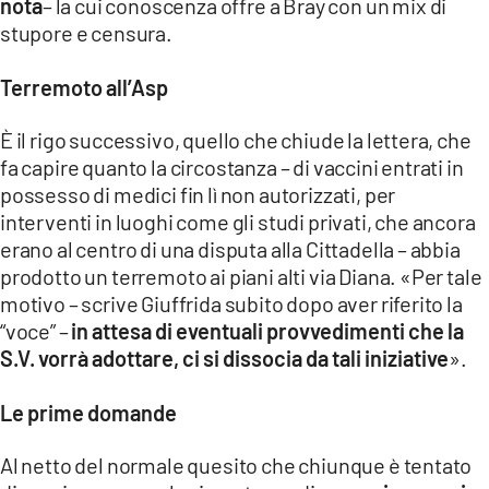
nota
– la cui conoscenza offre a Bray con un mix di
stupore e censura.
Terremoto all’Asp
È il rigo successivo, quello che chiude la lettera, che
fa capire quanto la circostanza – di vaccini entrati in
possesso di medici fin lì non autorizzati, per
interventi in luoghi come gli studi privati, che ancora
erano al centro di una disputa alla Cittadella – abbia
prodotto un terremoto ai piani alti via Diana. «Per tale
motivo – scrive Giuffrida subito dopo aver riferito la
“voce” –
in attesa di eventuali provvedimenti che la
S.V. vorrà adottare, ci si dissocia da tali iniziative
».
Le prime domande
Al netto del normale quesito che chiunque è tentato