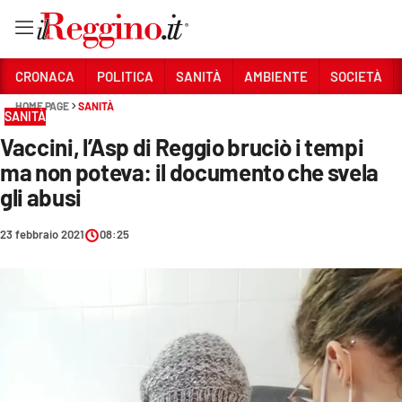
Vai
CRONACA
POLITICA
SANITÀ
AMBIENTE
SOCIETÀ
HOME PAGE
SANITÀ
SANITÀ
Sezioni
Vaccini, l’Asp di Reggio bruciò i tempi
CRONACA
ma non poteva: il documento che svela
POLITICA
gli abusi
SANITÀ
23 febbraio 2021
08:25
AMBIENTE
SOCIETÀ
CULTURA
ECONOMIA E LAVORO