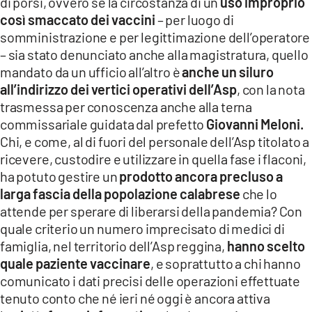
di porsi, ovvero se la circostanza di un
uso improprio
così smaccato dei vaccini
– per luogo di
somministrazione e per legittimazione dell’operatore
– sia stato denunciato anche alla magistratura, quello
mandato da un ufficio all’altro è
anche un siluro
all’indirizzo dei vertici operativi dell’Asp
, con la nota
trasmessa per conoscenza anche alla terna
commissariale guidata dal prefetto
Giovanni Meloni.
Chi, e come, al di fuori del personale dell’Asp titolato a
ricevere, custodire e utilizzare in quella fase i flaconi,
ha potuto gestire un
prodotto ancora precluso a
larga fascia della popolazione calabrese
che lo
attende per sperare di liberarsi della pandemia? Con
quale criterio un numero imprecisato di medici di
famiglia, nel territorio dell’Asp reggina,
hanno scelto
quale paziente vaccinare
, e soprattutto a chi hanno
comunicato i dati precisi delle operazioni effettuate
tenuto conto che né ieri né oggi è ancora attiva