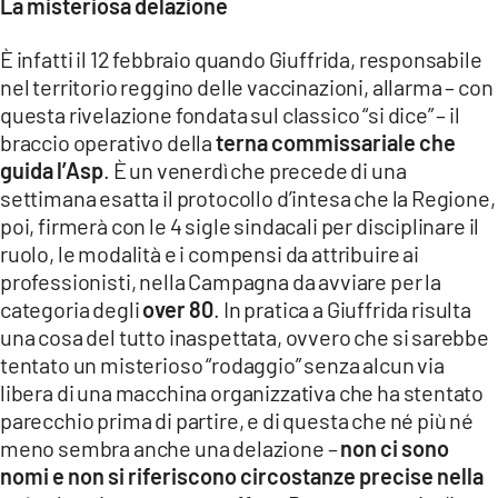
La misteriosa delazione
È infatti il 12 febbraio quando Giuffrida, responsabile
nel territorio reggino delle vaccinazioni, allarma – con
questa rivelazione fondata sul classico “si dice” – il
braccio operativo della
terna commissariale che
guida l’Asp
. È un venerdì che precede di una
settimana esatta il protocollo d’intesa che la Regione,
poi, firmerà con le 4 sigle sindacali per disciplinare il
ruolo, le modalità e i compensi da attribuire ai
professionisti, nella Campagna da avviare per la
categoria degli
over 80
. In pratica a Giuffrida risulta
una cosa del tutto inaspettata, ovvero che si sarebbe
tentato un misterioso “rodaggio” senza alcun via
libera di una macchina organizzativa che ha stentato
parecchio prima di partire, e di questa che né più né
meno sembra anche una delazione –
non ci sono
nomi e non si riferiscono circostanze precise nella