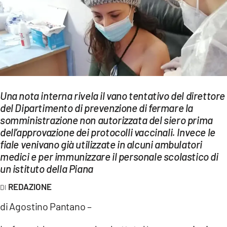
EVENTI
SPORT
Streaming
LAC TV
Una nota interna rivela il vano tentativo del direttore
LAC NETWORK
del Dipartimento di prevenzione di fermare la
somministrazione non autorizzata del siero prima
LAC ONAIR
dell’approvazione dei protocolli vaccinali. Invece le
fiale venivano già utilizzate in alcuni ambulatori
LaC
medici e per immunizzare il personale scolastico di
Network
un istituto della Piana
LACPLAY.IT
REDAZIONE
LACTV.IT
di Agostino Pantano –
LACONAIR.IT