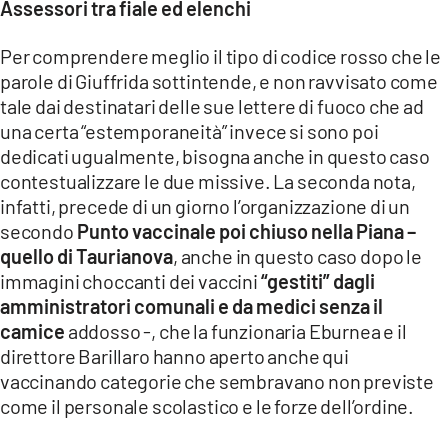
Assessori tra fiale ed elenchi
Per comprendere meglio il tipo di codice rosso che le
parole di Giuffrida sottintende, e non ravvisato come
tale dai destinatari delle sue lettere di fuoco che ad
una certa “estemporaneità” invece si sono poi
dedicati ugualmente, bisogna anche in questo caso
contestualizzare le due missive. La seconda nota,
infatti, precede di un giorno l’organizzazione di un
secondo
Punto vaccinale poi chiuso nella Piana –
quello di Taurianova
, anche in questo caso dopo le
immagini choccanti dei vaccini
“gestiti” dagli
amministratori comunali e da medici senza il
camice
addosso -, che la funzionaria Eburnea e il
direttore Barillaro hanno aperto anche qui
vaccinando categorie che sembravano non previste
come il personale scolastico e le forze dell’ordine.