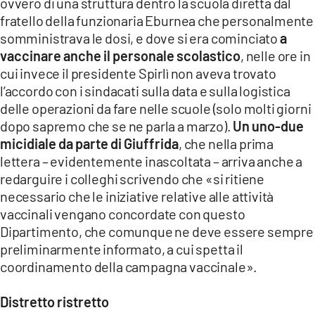
ovvero di una struttura dentro la scuola diretta dal
fratello della funzionaria Eburnea che personalmente
somministrava le dosi, e dove si era cominciato
a
vaccinare anche il personale scolastico
, nelle ore in
cui invece il presidente Spirlì non aveva trovato
l’accordo con i sindacati sulla data e sulla logistica
delle operazioni da fare nelle scuole (solo molti giorni
dopo sapremo che se ne parla a marzo).
Un uno-due
micidiale da parte di Giuffrida
, che nella prima
lettera – evidentemente inascoltata – arriva anche a
redarguire i colleghi scrivendo che «si ritiene
necessario che le iniziative relative alle attività
vaccinali vengano concordate con questo
Dipartimento, che comunque ne deve essere sempre
preliminarmente informato, a cui spetta il
coordinamento della campagna vaccinale».
Distretto ristretto