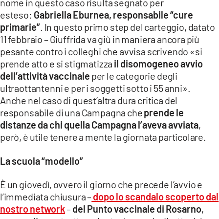
nome in questo caso risulta segnato per
esteso:
Gabriella Eburnea, responsabile “cure
primarie”
. In questo primo step del carteggio, datato
11 febbraio – Giuffrida va giù in maniera ancora più
pesante contro i colleghi che avvisa scrivendo «si
prende atto e si stigmatizza
il disomogeneo avvio
dell’attività vaccinale
per le categorie degli
ultraottantenni e per i soggetti sotto i 55 anni».
Anche nel caso di quest’altra dura critica del
responsabile di una Campagna che
prende le
distanze da chi quella Campagna l’aveva avviata
,
però, è utile tenere a mente la giornata particolare.
La scuola “modello”
È un giovedì, ovvero il giorno che precede l’avvio e
l’immediata chiusura –
dopo lo scandalo scoperto dal
nostro network
–
del Punto vaccinale di Rosarno
,