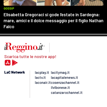
Scarica tutte le nostre app!
LaC Network
lacplay.it
lacitymag.it
lactv.it
lacapitalenews.it
laconair.it
cosenzachannel.it
ilvibonese.it
catanzarochannel.it