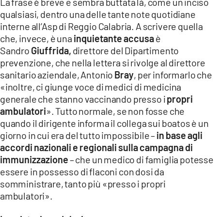
La frase è breve e sembra buttata là, come un inciso
qualsiasi, dentro una delle tante note quotidiane
LACITYMAG.IT
interne all’Asp di Reggio Calabria. A scrivere quella
che, invece, è una
inquietante accusa
è
ILREGGINO.IT
Sandro
Giuffrida,
direttore del Dipartimento
COSENZACHANNEL.IT
prevenzione, che nella lettera si rivolge al direttore
sanitario aziendale, Antonio
Bray
, per informarlo che
ILVIBONESE.IT
«inoltre, ci giunge voce di medici di medicina
generale che stanno vaccinando presso i
propri
CATANZAROCHANNEL.IT
ambulatori
». Tutto normale, se non fosse che
LACAPITALENEWS.IT
quando il dirigente informa il collega sui boatos è un
giorno in cui era del tutto impossibile –
in base agli
accordi nazionali e regionali sulla campagna di
App
immunizzazione
– che un medico di famiglia potesse
ANDROID
essere in possesso di flaconi con dosi da
somministrare, tanto più «presso i propri
APPLE
ambulatori».