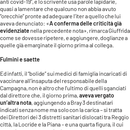
anti covid-19”, e lo scrivente usa parole lapidarie,
quasi a lamentare che qualcuno non abbia avuto
“orecchie” pronte ad adeguare l’iter a quello che lui
aveva denunciato: «
A conferma delle criticità già
evidenziate
nella precedente nota», rimarca Giuffrida
come se dovesse ripetere, e aggiungere, doglianze a
quelle già emarginate il giorno prima al collega.
Fulmini e saette
Ed infatti, il “bolide” sui medici di famiglia incaricati di
vaccinare all’insaputa del responsabile della
Campagna, non è altro che l’ultimo di quelli sganciati
dal direttore che, il giorno prima,
aveva vergato
un’altra nota
, aggiungendo a Bray 3 destinatari
indicati senza nome ma solo con la carica – si tratta
dei Direttori dei 3 distretti sanitari dislocati tra Reggio
città, la Locride e la Piana – e una quarta figura, il cui