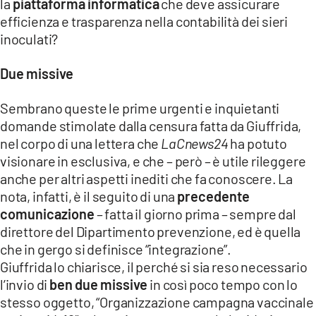
la
piattaforma informatica
che deve assicurare
efficienza e trasparenza nella contabilità dei sieri
inoculati?
Due missive
Sembrano queste le prime urgenti e inquietanti
domande stimolate dalla censura fatta da Giuffrida,
nel corpo di una lettera che
LaCnews24
ha potuto
visionare in esclusiva, e che – però – è utile rileggere
anche per altri aspetti inediti che fa conoscere. La
nota, infatti, è il seguito di una
precedente
comunicazione
– fatta il giorno prima – sempre dal
direttore del Dipartimento prevenzione, ed è quella
che in gergo si definisce “integrazione”.
Giuffrida lo chiarisce, il perché si sia reso necessario
l’invio di
ben due missive
in così poco tempo con lo
stesso oggetto, “Organizzazione campagna vaccinale