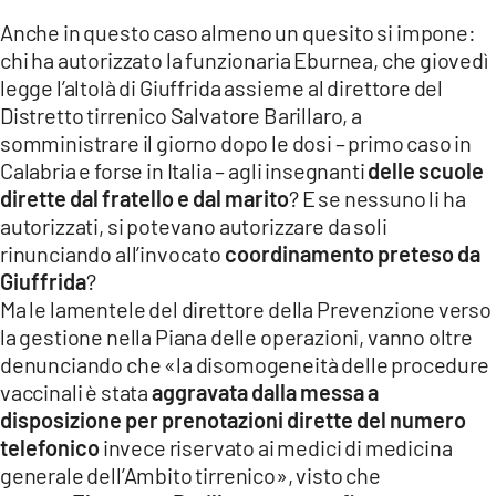
Anche in questo caso almeno un quesito si impone:
chi ha autorizzato la funzionaria Eburnea, che giovedì
legge l’altolà di Giuffrida assieme al direttore del
Distretto tirrenico Salvatore Barillaro, a
somministrare il giorno dopo le dosi – primo caso in
Calabria e forse in Italia – agli insegnanti
delle scuole
dirette dal fratello e dal marito
? E se nessuno li ha
autorizzati, si potevano autorizzare da soli
rinunciando all’invocato
coordinamento preteso da
Giuffrida
?
Ma le lamentele del direttore della Prevenzione verso
la gestione nella Piana delle operazioni, vanno oltre
denunciando che «la disomogeneità delle procedure
vaccinali è stata
aggravata dalla messa a
disposizione per prenotazioni dirette del numero
telefonico
invece riservato ai medici di medicina
generale dell’Ambito tirrenico», visto che