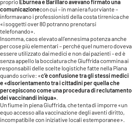
proprio
Eburnea e Barillaro avevano firmato una
comunicazione
con cui – in maniera fuorviante –
informavano i professionisti della costa tirrenica che
«i soggetti over 80 potranno prenotarsi
telefonando».
Insomma, caos elevato all’ennesima potenza anche
per cose più elementari – perché quel numero doveva
essere utilizzato dai medici e non dai pazienti – ed è
senza appello la bocciatura che Giuffrida commina ai
responsabili delle scelte logistiche fatte nella Piana
quando scrive: «
c’è confusione tra gli stessi medici
e «disorientamento tra i cittadini per quella che
percepiscono come una procedura di reclutamento
dei vaccinandi iniqua»
.
Un fiume in piena Giuffrida, che tenta di imporre «un
equo accesso alla vaccinazione degli aventi diritto,
incompatibile con iniziative locali estemporanee».