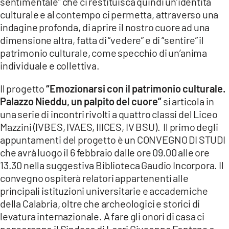
sentimentale” che ci restituisca quindi un’identità
culturale e al contempo ci permetta, attraverso una
indagine profonda, di aprire il nostro cuore ad una
dimensione altra, fatta di “vedere” e di “sentire” il
patrimonio culturale, come specchio di un’anima
individuale e collettiva.
Il progetto
“Emozionarsi con il patrimonio culturale.
Palazzo Nieddu, un palpito del cuore”
si articola in
una serie di incontri rivolti a quattro classi del Liceo
Mazzini (IVBES, IVAES, IIICES, IV BSU). Il primo degli
appuntamenti del progetto è un CONVEGNO DI STUDI
che avrà luogo il 6 febbraio dalle ore 09.00 alle ore
13.30 nella suggestiva Biblioteca Gaudio Incorpora. Il
convegno ospiterà relatori appartenenti alle
principali istituzioni universitarie e accademiche
della Calabria, oltre che archeologici e storici di
levatura internazionale. A fare gli onori di casa ci
penseranno il Sindaco di Locri Giuseppe Fontana e