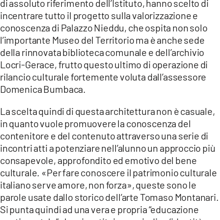
di assoluto riferimento dell’Istituto, hanno scelto di
incentrare tutto il progetto sulla valorizzazione e
conoscenza di Palazzo Nieddu, che ospita non solo
l’importante Museo del Territorio ma è anche sede
della rinnovata biblioteca comunale e dell’archivio
Locri-Gerace, frutto questo ultimo di operazione di
rilancio culturale fortemente voluta dall’assessore
Domenica Bumbaca.
La scelta quindi di questa architettura non è casuale,
in quanto vuole promuovere la conoscenza del
contenitore e del contenuto attraverso una serie di
incontri atti a potenziare nell’alunno un approccio più
consapevole, approfondito ed emotivo del bene
culturale. «Per fare conoscere il patrimonio culturale
italiano serve amore, non forza», queste sono le
parole usate dallo storico dell’arte Tomaso Montanari.
Si punta quindi ad una vera e propria “educazione