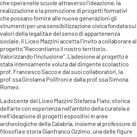
che opera nelle scuole attraverso l’ideazione, la
realizzazione e la promozione di progetti formativi
LACITYMAG.IT
che possano fornire alle nuove generazioni gli
ILREGGINO.IT
strumenti per una sensibilizzazione civica fondata sui
valori della legalità e del senso di appartenenza
COSENZACHANNEL.IT
sociale, il Liceo Mazzini accetta l’invito a collaborare al
progetto “Raccontiamo il nostro territorio.
ILVIBONESE.IT
Valorizzando l’inclusione”. L’adesione al progetto è
stata intensamente voluta dal dirigente scolastico
CATANZAROCHANNEL.IT
prof. Francesco Sacco e dai suoi collaboratori, la
LACAPITALENEWS.IT
prof.ssa Girolama Polifroni e dalla prof.ssa Simona
Romeo.
App
La docente del Liceo Mazzini Stefania Fiato, storica
ANDROID
dell’arte con esperienza nell’ambito della curatela e
nell’ideazione di progetti espositivi in aree
APPLE
archeologiche della Calabria, insieme al professore di
filosofia e storia Gianfranco Ozzimo, una delle figure