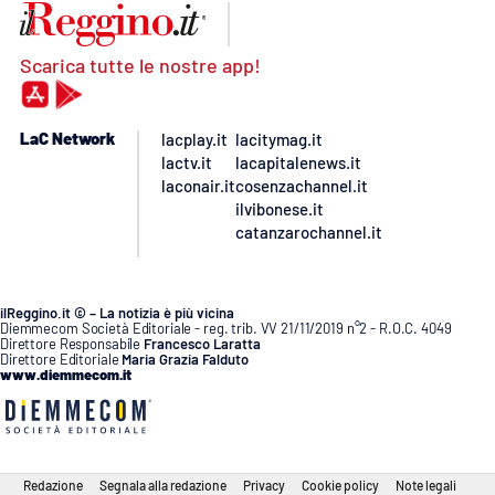
Scarica tutte le nostre app!
LaC Network
lacplay.it
lacitymag.it
lactv.it
lacapitalenews.it
laconair.it
cosenzachannel.it
ilvibonese.it
catanzarochannel.it
ilReggino.it © – La notizia è più vicina
Diemmecom Società Editoriale - reg. trib. VV 21/11/2019 n°2 - R.O.C. 4049
Direttore Responsabile
Francesco Laratta
Direttore Editoriale
Maria Grazia Falduto
www.diemmecom.it
Redazione
Segnala alla redazione
Privacy
Cookie policy
Note legali