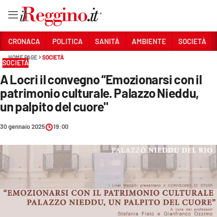
Vai
CRONACA
POLITICA
SANITÀ
AMBIENTE
SOCIETÀ
HOME PAGE
SOCIETÀ
SOCIETÀ
Sezioni
A Locri il convegno “Emozionarsi con il
CRONACA
patrimonio culturale. Palazzo Nieddu,
POLITICA
un palpito del cuore"
SANITÀ
30 gennaio 2025
19:00
AMBIENTE
SOCIETÀ
CULTURA
ECONOMIA E LAVORO