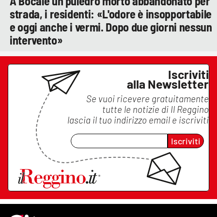
A Bocale un puledro morto abbandonato per
strada, i residenti: «L'odore è insopportabile
e oggi anche i vermi. Dopo due giorni nessun
intervento»
Iscriviti
alla Newsletter
Se vuoi ricevere gratuitamente
tutte le notizie di
Il Reggino
lascia il tuo indirizzo email e iscriviti
Iscriviti