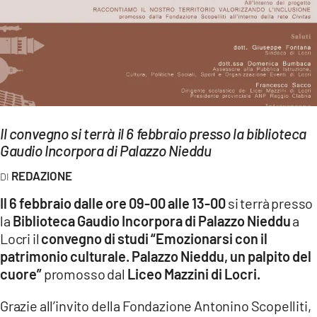
EVENTI
SPORT
Streaming
LAC TV
Il convegno si terrà il 6 febbraio presso la biblioteca
LAC NETWORK
Gaudio Incorpora di Palazzo Nieddu
LAC ONAIR
REDAZIONE
Il 6 febbraio dalle ore 09-00 alle 13-00
si terrà presso
LaC
la
Biblioteca Gaudio Incorpora di Palazzo Nieddu
a
Network
Locri il
convegno di studi “Emozionarsi con il
LACPLAY.IT
patrimonio culturale. Palazzo Nieddu, un palpito del
cuore”
promosso dal
Liceo Mazzini di Locri.
LACTV.IT
Grazie all’invito della Fondazione Antonino Scopelliti,
LACONAIR.IT