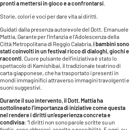
pronti a mettersi in gioco e a confrontarsi
.
LACITYMAG.IT
Storie, colori e voci per dare vita ai diritti.
ILREGGINO.IT
Guidati dalla presenza autorevole del Dott. Emanuele
COSENZACHANNEL.IT
Mattia, Garante per l’Infanzia e l’Adolescenza della
Città Metropolitana di Reggio Calabria,
i bambini sono
ILVIBONESE.IT
stati coinvolti in un festival ricco di dialoghi, giochi e
racconti
. Cuore pulsante dell’iniziativa è stato lo
CATANZAROCHANNEL.IT
spettacolo di Kamishibai, il tradizionale teatrino di
carta giapponese, che ha trasportato i presenti in
LACAPITALENEWS.IT
mondi immaginifici attraverso immagini travolgenti e
suoni suggestivi.
App
ANDROID
Durante il suo intervento, il Dott. Mattia ha
sottolineato l’importanza di iniziative come questa
APPLE
nel rendere i diritti un’esperienza concreta e
condivisa
: “I diritti non sono parole scritte su un
foglio, sono abbracci, ascolto e possibilità. E oggi, su