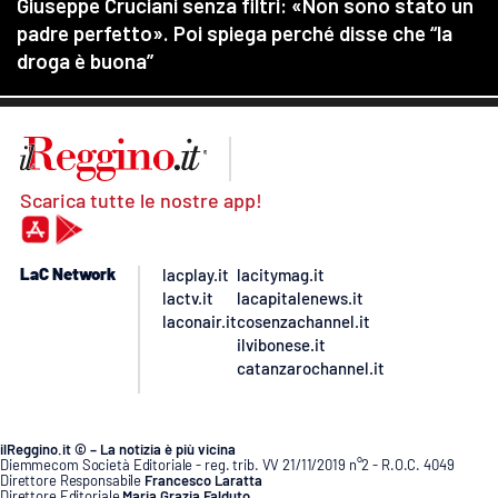
Scarica tutte le nostre app!
LaC Network
lacplay.it
lacitymag.it
lactv.it
lacapitalenews.it
laconair.it
cosenzachannel.it
ilvibonese.it
catanzarochannel.it
ilReggino.it © – La notizia è più vicina
Diemmecom Società Editoriale - reg. trib. VV 21/11/2019 n°2 - R.O.C. 4049
Direttore Responsabile
Francesco Laratta
Direttore Editoriale
Maria Grazia Falduto