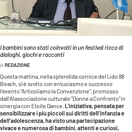
EVENTI
SPORT
Streaming
I bambini sono stati coinvolti in un festival ricco di
LAC TV
dialoghi, giochi e racconti
LAC NETWORK
REDAZIONE
LAC ONAIR
Questa mattina, nella splendida cornice del Lido 88
Beach, si è svolto con entusiasmo e successo
LaC
l’evento “Articoliamo la Convenzione”, promosso
Network
dall’Alassociazione culturale “Donne a Confronto” in
LACPLAY.IT
sinergia con Etoile Dance.
L’iniziativa, pensata per
sensibilizzare i più piccoli sui diritti dell’infanzia e
LACTV.IT
dell’adolescenza, ha visto una partecipazione
vivace e numerosa di bambini, attenti e curiosi,
LACONAIR.IT