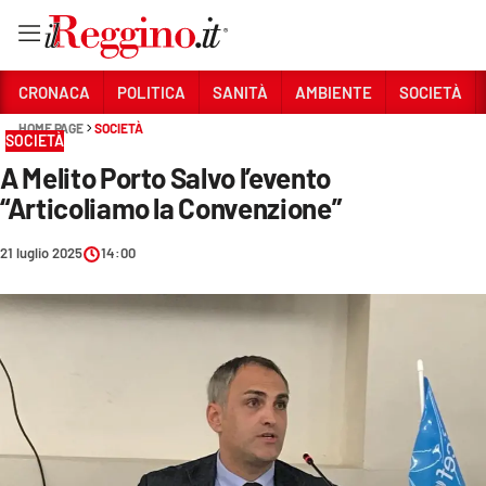
Vai
CRONACA
POLITICA
SANITÀ
AMBIENTE
SOCIETÀ
HOME PAGE
SOCIETÀ
SOCIETÀ
Sezioni
A Melito Porto Salvo l’evento
CRONACA
“Articoliamo la Convenzione”
POLITICA
21 luglio 2025
14:00
SANITÀ
AMBIENTE
SOCIETÀ
CULTURA
ECONOMIA E LAVORO