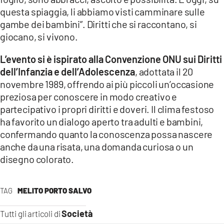
questa spiaggia, li abbiamo visti camminare sulle
gambe dei bambini”. Diritti che si raccontano, si
giocano, si vivono.
L’evento si è ispirato alla Convenzione ONU sui Diritti
dell’Infanzia e dell’Adolescenza
, adottata il 20
novembre 1989, offrendo ai più piccoli un’occasione
preziosa per conoscere in modo creativo e
partecipativo i propri diritti e doveri. Il clima festoso
ha favorito un dialogo aperto tra adulti e bambini,
confermando quanto la conoscenza possa nascere
anche da una risata, una domanda curiosa o un
disegno colorato.
TAG
MELITO PORTO SALVO
Società
Tutti gli articoli di