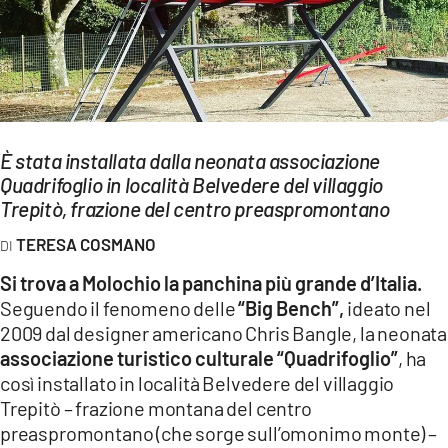
EVENTI
SPORT
Streaming
È stata installata dalla neonata associazione
LAC TV
Quadrifoglio in località Belvedere del villaggio
LAC NETWORK
Trepitò, frazione del centro preaspromontano
TERESA COSMANO
LAC ONAIR
Si trova a Molochio la panchina più grande d’Italia.
LaC
Seguendo il fenomeno delle
“Big Bench”,
ideato nel
Network
2009 dal designer americano Chris Bangle, la neonata
LACPLAY.IT
associazione turistico culturale “Quadrifoglio”
, ha
così installato in località Belvedere del villaggio
LACTV.IT
Trepitò – frazione montana del centro
preaspromontano (che sorge sull’omonimo monte) –
LACONAIR.IT