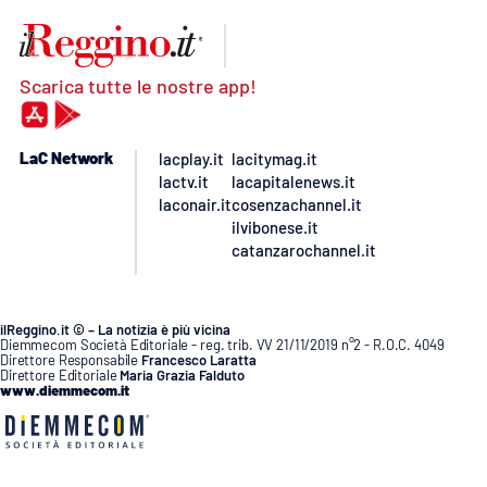
Scarica tutte le nostre app!
LaC Network
lacplay.it
lacitymag.it
lactv.it
lacapitalenews.it
laconair.it
cosenzachannel.it
ilvibonese.it
catanzarochannel.it
ilReggino.it © – La notizia è più vicina
Diemmecom Società Editoriale - reg. trib. VV 21/11/2019 n°2 - R.O.C. 4049
Direttore Responsabile
Francesco Laratta
Direttore Editoriale
Maria Grazia Falduto
www.diemmecom.it