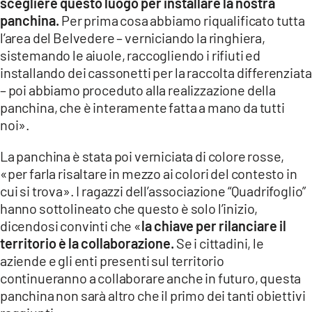
scegliere questo luogo per installare la nostra
panchina.
Per prima cosa abbiamo riqualificato tutta
l’area del Belvedere – verniciando la ringhiera,
sistemando le aiuole, raccogliendo i rifiuti ed
installando dei cassonetti per la raccolta differenziata
– poi abbiamo proceduto alla realizzazione della
panchina, che è interamente fatta a mano da tutti
noi».
La panchina è stata poi verniciata di colore rosse,
«per farla risaltare in mezzo ai colori del contesto in
cui si trova». I ragazzi dell’associazione “Quadrifoglio”
hanno sottolineato che questo è solo l’inizio,
dicendosi convinti che «
la chiave per rilanciare il
territorio è la collaborazione.
Se i cittadini, le
aziende e gli enti presenti sul territorio
continueranno a collaborare anche in futuro, questa
panchina non sarà altro che il primo dei tanti obiettivi