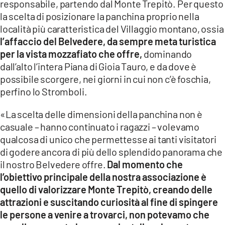
responsabile, partendo dal Monte Trepitò. Per questo
la scelta di posizionare la panchina proprio nella
località più caratteristica del Villaggio montano, ossia
l’affaccio del Belvedere, da sempre meta turistica
per la vista mozzafiato che offre,
dominando
dall’alto l’intera Piana di Gioia Tauro, e da dove è
possibile scorgere, nei giorni in cui non c’è foschia,
perfino lo Stromboli.
«La scelta delle dimensioni della panchina non è
casuale – hanno continuato i ragazzi – volevamo
qualcosa di unico che permettesse ai tanti visitatori
di godere ancora di più dello splendido panorama che
il nostro Belvedere offre.
Dal momento che
l’obiettivo principale della nostra associazione è
quello di valorizzare Monte Trepitò, creando delle
attrazioni e suscitando curiosità al fine di spingere
le persone a venire a trovarci, non potevamo che