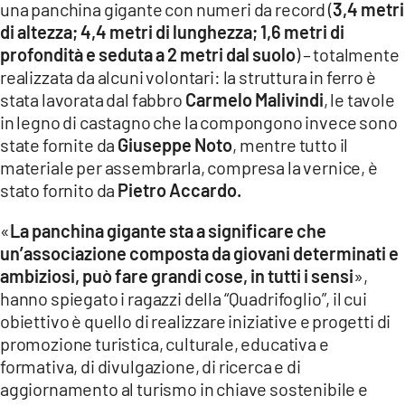
una panchina gigante con numeri da record (
3,4 metri
di altezza; 4,4 metri di lunghezza; 1,6 metri di
LACITYMAG.IT
profondità e seduta a 2 metri dal suolo
) – totalmente
ILREGGINO.IT
realizzata da alcuni volontari: la struttura in ferro è
stata lavorata dal fabbro
Carmelo Malivindi
, le tavole
COSENZACHANNEL.IT
in legno di castagno che la compongono invece sono
state fornite da
Giuseppe Noto
, mentre tutto il
ILVIBONESE.IT
materiale per assembrarla, compresa la vernice, è
CATANZAROCHANNEL.IT
stato fornito da
Pietro Accardo.
LACAPITALENEWS.IT
«
La panchina gigante sta a significare che
un’associazione composta da giovani determinati e
ambiziosi, può fare grandi cose, in tutti i sensi
»,
App
hanno spiegato i ragazzi della “Quadrifoglio”, il cui
ANDROID
obiettivo è quello di realizzare iniziative e progetti di
promozione turistica, culturale, educativa e
APPLE
formativa, di divulgazione, di ricerca e di
aggiornamento al turismo in chiave sostenibile e