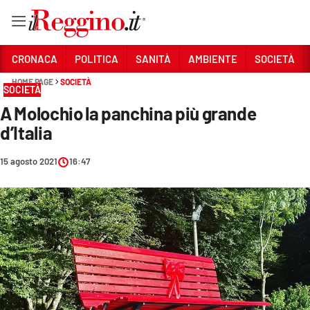
Vai
CRONACA
POLITICA
SANITÀ
AMBIENTE
SOCIETÀ
HOME PAGE
SOCIETÀ
SOCIETÀ
Sezioni
A Molochio la panchina più grande
CRONACA
d’Italia
POLITICA
15 agosto 2021
16:47
SANITÀ
AMBIENTE
SOCIETÀ
CULTURA
ECONOMIA E LAVORO