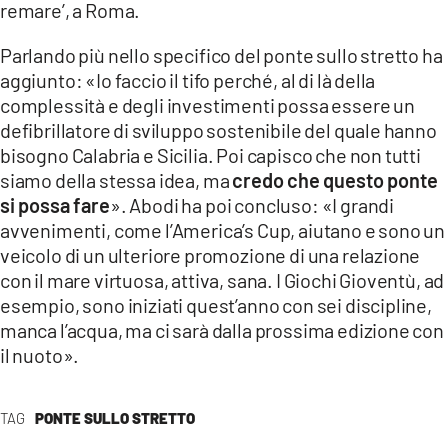
remare’, a Roma.
LACITYMAG.IT
Parlando più nello specifico del ponte sullo stretto ha
aggiunto: «Io faccio il tifo perché, al di là della
ILREGGINO.IT
complessità e degli investimenti possa essere un
COSENZACHANNEL.IT
defibrillatore di sviluppo sostenibile del quale hanno
bisogno Calabria e Sicilia. Poi capisco che non tutti
ILVIBONESE.IT
siamo della stessa idea, ma
credo che questo ponte
si possa fare
». Abodi ha poi concluso: «I grandi
CATANZAROCHANNEL.IT
avvenimenti, come l’America’s Cup, aiutano e sono un
LACAPITALENEWS.IT
veicolo di un ulteriore promozione di una relazione
con il mare virtuosa, attiva, sana. I Giochi Gioventù, ad
esempio, sono iniziati quest’anno con sei discipline,
App
manca l’acqua, ma ci sarà dalla prossima edizione con
ANDROID
il nuoto».
APPLE
TAG
PONTE SULLO STRETTO