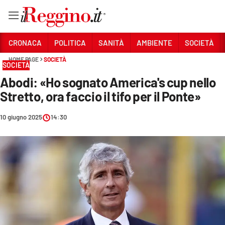
Vai
CRONACA
POLITICA
SANITÀ
AMBIENTE
SOCIETÀ
HOME PAGE
SOCIETÀ
SOCIETÀ
Sezioni
Abodi: «Ho sognato America's cup nello
CRONACA
Stretto, ora faccio il tifo per il Ponte»
POLITICA
10 giugno 2025
14:30
SANITÀ
AMBIENTE
SOCIETÀ
CULTURA
ECONOMIA E LAVORO