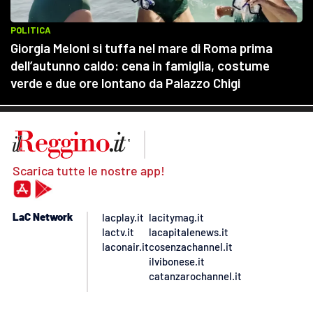
Scarica tutte le nostre app!
LaC Network
lacplay.it
lacitymag.it
lactv.it
lacapitalenews.it
laconair.it
cosenzachannel.it
ilvibonese.it
catanzarochannel.it