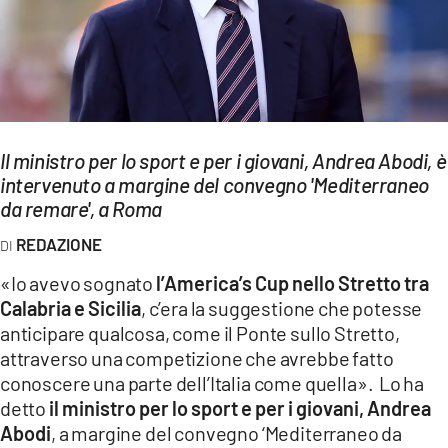
EVENTI
SPORT
Streaming
Il ministro per lo sport e per i giovani, Andrea Abodi, è
LAC TV
intervenuto a margine del convegno 'Mediterraneo
LAC NETWORK
da remare', a Roma
REDAZIONE
LAC ONAIR
«Io avevo sognato
l’America’s Cup nello Stretto tra
LaC
Calabria e Sicilia
, c’era la suggestione che potesse
Network
anticipare qualcosa, come il Ponte sullo Stretto,
LACPLAY.IT
attraverso una competizione che avrebbe fatto
conoscere una parte dell’Italia come quella». Lo ha
LACTV.IT
detto
il ministro per lo sport e per i giovani, Andrea
Abodi
, a margine del convegno ‘Mediterraneo da
LACONAIR.IT