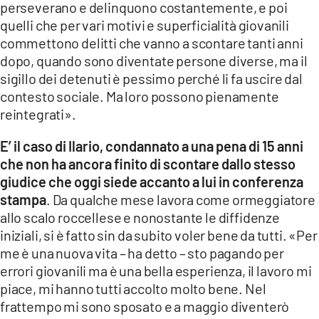
perseverano e delinquono costantemente, e poi
quelli che per vari motivi e superficialità giovanili
commettono delitti che vanno a scontare tanti anni
dopo, quando sono diventate persone diverse, ma il
sigillo dei detenuti è pessimo perché li fa uscire dal
contesto sociale. Ma loro possono pienamente
reintegrati».
E’ il caso di Ilario, condannato a una pena di 15 anni
che non ha ancora finito di scontare dallo stesso
giudice che oggi siede accanto a lui in conferenza
stampa
. Da qualche mese lavora come ormeggiatore
allo scalo roccellese e nonostante le diffidenze
iniziali, si è fatto sin da subito voler bene da tutti. «Per
me è una nuova vita – ha detto – sto pagando per
errori giovanili ma è una bella esperienza, il lavoro mi
piace, mi hanno tutti accolto molto bene. Nel
frattempo mi sono sposato e a maggio diventerò