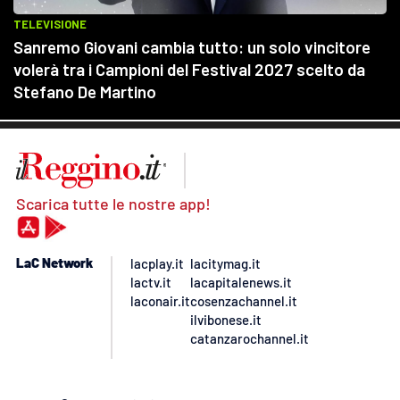
Scarica tutte le nostre app!
LaC Network
lacplay.it
lacitymag.it
lactv.it
lacapitalenews.it
laconair.it
cosenzachannel.it
ilvibonese.it
catanzarochannel.it