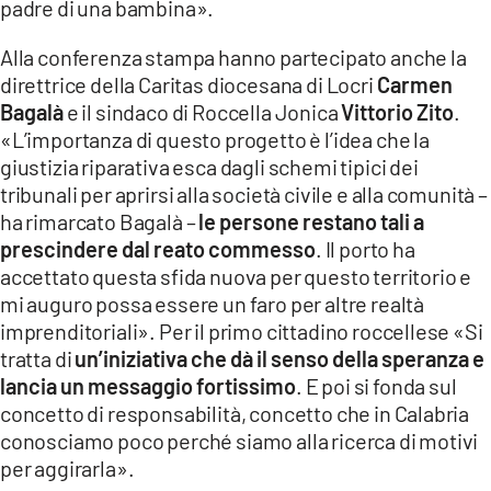
padre di una bambina».
Alla conferenza stampa hanno partecipato anche la
direttrice della Caritas diocesana di Locri
Carmen
Bagalà
e il sindaco di Roccella Jonica
Vittorio Zito
.
«L’importanza di questo progetto è l’idea che la
giustizia riparativa esca dagli schemi tipici dei
tribunali per aprirsi alla società civile e alla comunità –
ha rimarcato Bagalà –
le persone restano tali a
prescindere dal reato commesso
. Il porto ha
accettato questa sfida nuova per questo territorio e
mi auguro possa essere un faro per altre realtà
imprenditoriali». Per il primo cittadino roccellese «Si
tratta di
un’iniziativa che dà il senso della speranza e
lancia un messaggio fortissimo
. E poi si fonda sul
concetto di responsabilità, concetto che in Calabria
conosciamo poco perché siamo alla ricerca di motivi
per aggirarla».