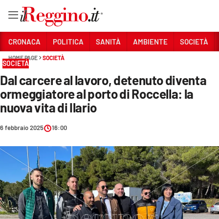
Vai
CRONACA
POLITICA
SANITÀ
AMBIENTE
SOCIETÀ
HOME PAGE
SOCIETÀ
SOCIETÀ
Sezioni
Dal carcere al lavoro, detenuto diventa
CRONACA
ormeggiatore al porto di Roccella: la
POLITICA
nuova vita di Ilario
SANITÀ
6 febbraio 2025
16:00
AMBIENTE
SOCIETÀ
CULTURA
ECONOMIA E LAVORO