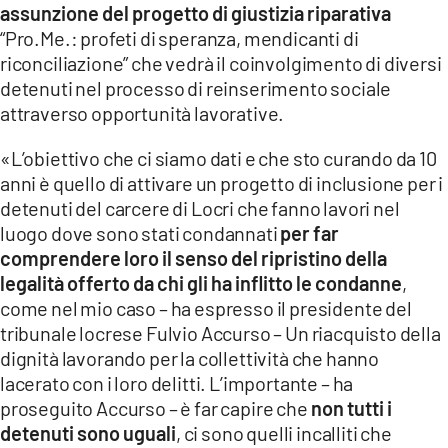
assunzione del progetto di giustizia riparativa
LACITYMAG.IT
“Pro.Me.: profeti di speranza, mendicanti di
riconciliazione” che vedrà il coinvolgimento di diversi
ILREGGINO.IT
detenuti nel processo di reinserimento sociale
attraverso opportunità lavorative.
COSENZACHANNEL.IT
«L’obiettivo che ci siamo dati e che sto curando da 10
ILVIBONESE.IT
anni è quello di attivare un progetto di inclusione per i
detenuti del carcere di Locri che fanno lavori nel
CATANZAROCHANNEL.IT
luogo dove sono stati condannati
per far
LACAPITALENEWS.IT
comprendere loro il senso del ripristino della
legalità offerto da chi gli ha inflitto le condanne
,
come nel mio caso – ha espresso il presidente del
App
tribunale locrese Fulvio Accurso – Un riacquisto della
ANDROID
dignità lavorando per la collettività che hanno
lacerato con i loro delitti. L’importante – ha
APPLE
proseguito Accurso – è far capire che
non tutti i
detenuti sono uguali
, ci sono quelli incalliti che