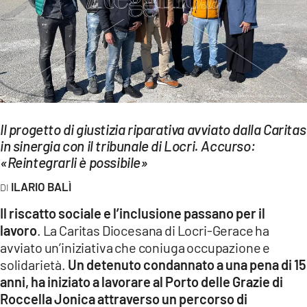
EVENTI
SPORT
Streaming
LAC TV
Il progetto di giustizia riparativa avviato dalla Caritas
LAC NETWORK
in sinergia con il tribunale di Locri. Accurso:
«Reintegrarli è possibile»
LAC ONAIR
ILARIO BALÌ
LaC
Il riscatto sociale e l’inclusione passano per il
Network
lavoro
. La Caritas Diocesana di Locri-Gerace ha
LACPLAY.IT
avviato un’iniziativa che coniuga occupazione e
solidarietà.
Un detenuto condannato a una pena di 15
LACTV.IT
anni, ha iniziato a lavorare al Porto delle Grazie di
Roccella Jonica attraverso un percorso di
LACONAIR.IT