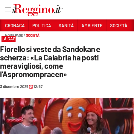
Vai
CRONACA
POLITICA
SANITÀ
AMBIENTE
SOCIETÀ
HOME PAGE
SOCIETÀ
LA GAG
Sezioni
Fiorello si veste da Sandokan e
CRONACA
scherza: «La Calabria ha posti
POLITICA
meravigliosi, come
l’Aspromompracen»
SANITÀ
3 dicembre 2025
12:57
AMBIENTE
SOCIETÀ
CULTURA
ECONOMIA E LAVORO