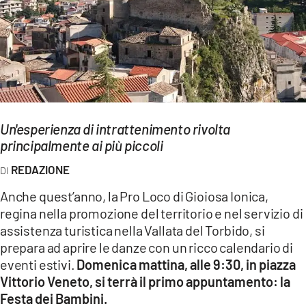
EVENTI
SPORT
Streaming
LAC TV
Un'esperienza di intrattenimento rivolta
LAC NETWORK
principalmente ai più piccoli
LAC ONAIR
REDAZIONE
Anche quest’anno, la Pro Loco di Gioiosa Ionica,
LaC
regina nella promozione del territorio e nel servizio di
Network
assistenza turistica nella Vallata del Torbido, si
LACPLAY.IT
prepara ad aprire le danze con un ricco calendario di
eventi estivi.
Domenica mattina, alle 9:30, in piazza
LACTV.IT
Vittorio Veneto, si terrà il primo appuntamento: la
Festa dei Bambini.
LACONAIR.IT