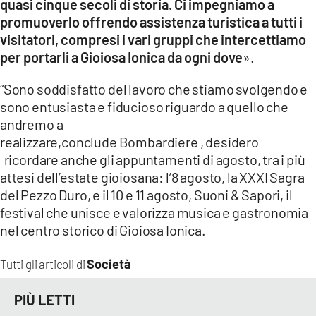
quasi cinque secoli di storia. Ci impegniamo a
promuoverlo offrendo assistenza turistica a tutti i
visitatori, compresi i vari gruppi che intercettiamo
per portarli a Gioiosa Ionica da ogni dove
».
“Sono soddisfatto del lavoro che stiamo svolgendo e
sono entusiasta e fiducioso riguardo a quello che
andremo a
realizzare,conclude Bombardiere , desidero
ricordare anche gli appuntamenti di agosto, tra i più
attesi dell’estate gioiosana: l’8 agosto, la XXXI Sagra
del Pezzo Duro, e il 10 e 11 agosto, Suoni & Sapori, il
festival che unisce e valorizza musica e gastronomia
nel centro storico di Gioiosa Ionica.
Società
Tutti gli articoli di
PIÙ LETTI