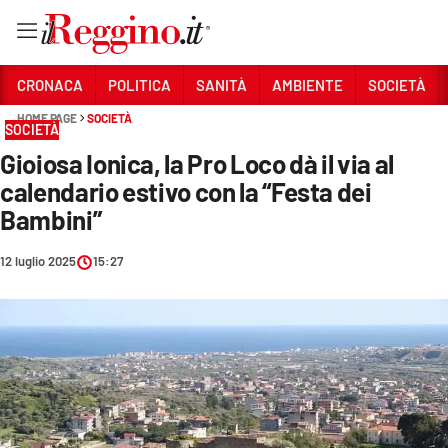
Vai
CRONACA
POLITICA
SANITÀ
AMBIENTE
SOCIETÀ
HOME PAGE
SOCIETÀ
SOCIETÀ
Sezioni
Gioiosa Ionica, la Pro Loco dà il via al
CRONACA
calendario estivo con la “Festa dei
POLITICA
Bambini”
SANITÀ
12 luglio 2025
15:27
AMBIENTE
SOCIETÀ
CULTURA
ECONOMIA E LAVORO