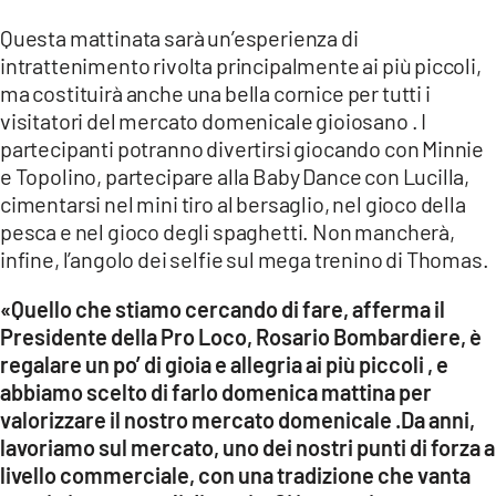
Questa mattinata sarà un’esperienza di
LACITYMAG.IT
intrattenimento rivolta principalmente ai più piccoli,
ILREGGINO.IT
ma costituirà anche una bella cornice per tutti i
visitatori del mercato domenicale gioiosano . I
COSENZACHANNEL.IT
partecipanti potranno divertirsi giocando con Minnie
e Topolino, partecipare alla Baby Dance con Lucilla,
ILVIBONESE.IT
cimentarsi nel mini tiro al bersaglio, nel gioco della
pesca e nel gioco degli spaghetti. Non mancherà,
CATANZAROCHANNEL.IT
infine, l’angolo dei selfie sul mega trenino di Thomas.
LACAPITALENEWS.IT
«Quello che stiamo cercando di fare, afferma il
Presidente della Pro Loco, Rosario Bombardiere, è
App
regalare un po’ di gioia e allegria ai più piccoli , e
ANDROID
abbiamo scelto di farlo domenica mattina per
valorizzare il nostro mercato domenicale .Da anni,
APPLE
lavoriamo sul mercato, uno dei nostri punti di forza a
livello commerciale, con una tradizione che vanta