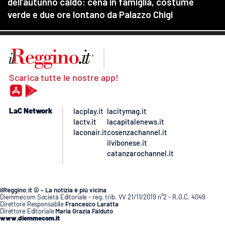
Scarica tutte le nostre app!
LaC Network
lacplay.it
lacitymag.it
lactv.it
lacapitalenews.it
laconair.it
cosenzachannel.it
ilvibonese.it
catanzarochannel.it
ilReggino.it © – La notizia è più vicina
Diemmecom Società Editoriale - reg. trib. VV 21/11/2019 n°2 - R.O.C. 4049
Direttore Responsabile
Francesco Laratta
Direttore Editoriale
Maria Grazia Falduto
www.diemmecom.it