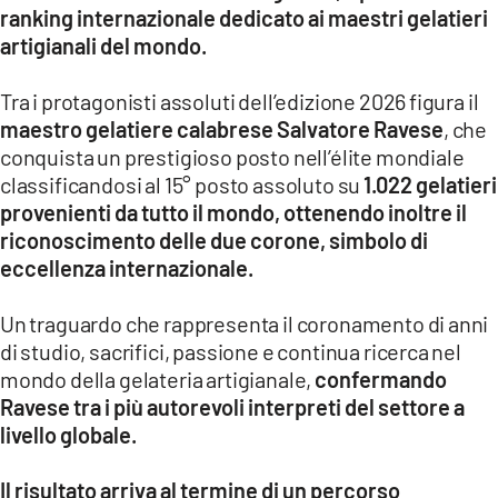
ranking internazionale dedicato ai maestri gelatieri
LACITYMAG.IT
artigianali del mondo.
ILREGGINO.IT
Tra i protagonisti assoluti dell’edizione 2026 figura il
maestro gelatiere calabrese Salvatore Ravese
, che
COSENZACHANNEL.IT
conquista un prestigioso posto nell’élite mondiale
classificandosi al 15° posto assoluto su
1.022 gelatieri
ILVIBONESE.IT
provenienti da tutto il mondo, ottenendo inoltre il
CATANZAROCHANNEL.IT
riconoscimento delle due corone, simbolo di
eccellenza internazionale.
LACAPITALENEWS.IT
Un traguardo che rappresenta il coronamento di anni
App
di studio, sacrifici, passione e continua ricerca nel
mondo della gelateria artigianale,
confermando
ANDROID
Ravese tra i più autorevoli interpreti del settore a
APPLE
livello globale.
Il risultato arriva al termine di un percorso