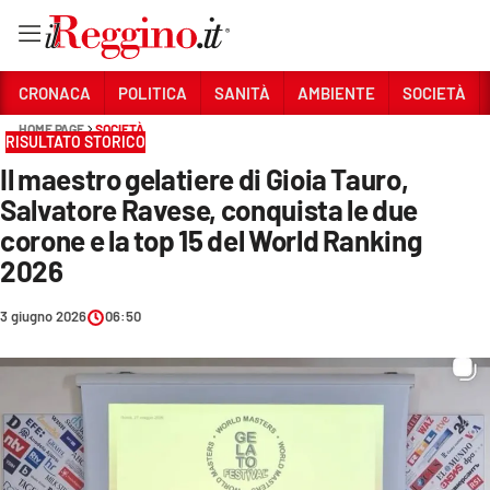
Vai
CRONACA
POLITICA
SANITÀ
AMBIENTE
SOCIETÀ
HOME PAGE
SOCIETÀ
RISULTATO STORICO
Sezioni
Il maestro gelatiere di Gioia Tauro,
CRONACA
Salvatore Ravese, conquista le due
POLITICA
corone e la top 15 del World Ranking
2026
SANITÀ
3 giugno 2026
06:50
AMBIENTE
SOCIETÀ
CULTURA
ECONOMIA E LAVORO