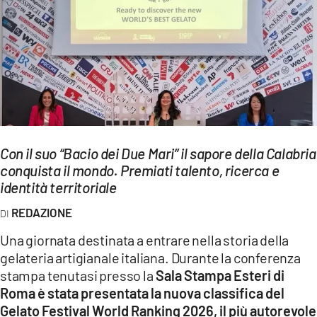
EVENTI
SPORT
Streaming
LAC TV
LAC NETWORK
Con il suo “Bacio dei Due Mari” il sapore della Calabria
conquista il mondo. Premiati talento, ricerca e
LAC ONAIR
identità territoriale
REDAZIONE
LaC
Network
Una giornata destinata a entrare nella storia della
LACPLAY.IT
gelateria artigianale italiana. Durante la conferenza
stampa tenutasi presso la
Sala Stampa Esteri di
LACTV.IT
Roma è stata presentata la nuova classifica del
Gelato Festival World Ranking 2026, il più autorevole
LACONAIR.IT