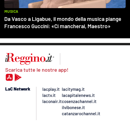
Scarica tutte le nostre app!
LaC Network
lacplay.it
lacitymag.it
lactv.it
lacapitalenews.it
laconair.it
cosenzachannel.it
ilvibonese.it
catanzarochannel.it