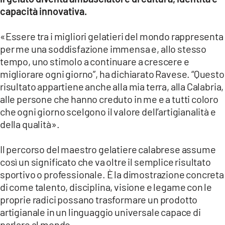
capacità innovativa.
«Essere tra i migliori gelatieri del mondo rappresenta
per me una soddisfazione immensa e, allo stesso
tempo, uno stimolo a continuare a crescere e
migliorare ogni giorno”, ha dichiarato Ravese. “Questo
risultato appartiene anche alla mia terra, alla Calabria,
alle persone che hanno creduto in me e a tutti coloro
che ogni giorno scelgono il valore dell’artigianalità e
della qualità».
Il percorso del maestro gelatiere calabrese assume
così un significato che va oltre il semplice risultato
sportivo o professionale. È la dimostrazione concreta
di come talento, disciplina, visione e legame con le
proprie radici possano trasformare un prodotto
artigianale in un linguaggio universale capace di
parlare al mondo.