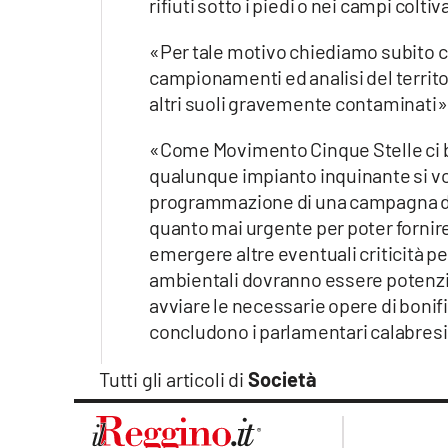
rifiuti sotto i piedi o nei campi col
«Per tale motivo chiediamo subito 
campionamenti ed analisi del territ
altri suoli gravemente contaminati»
«Come Movimento Cinque Stelle ci b
qualunque impianto inquinante si vog
programmazione di una campagna di 
quanto mai urgente per poter fornire
emergere altre eventuali criticità p
ambientali dovranno essere potenzi
avviare le necessarie opere di bonif
concludono i parlamentari calabresi
Tutti gli articoli di
Società