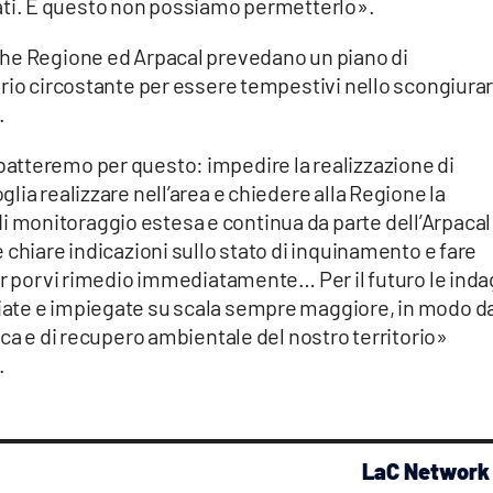
tivati. E questo non possiamo permetterlo».
che Regione ed Arpacal prevedano un piano di
orio circostante per essere tempestivi nello scongiura
.
atteremo per questo: impedire la realizzazione di
lia realizzare nell’area e chiedere alla Regione la
monitoraggio estesa e continua da parte dell’Arpacal
 chiare indicazioni sullo stato di inquinamento e fare
er porvi rimedio immediatamente… Per il futuro le inda
ate e impiegate su scala sempre maggiore, in modo d
ica e di recupero ambientale del nostro territorio»
.
LaC Network