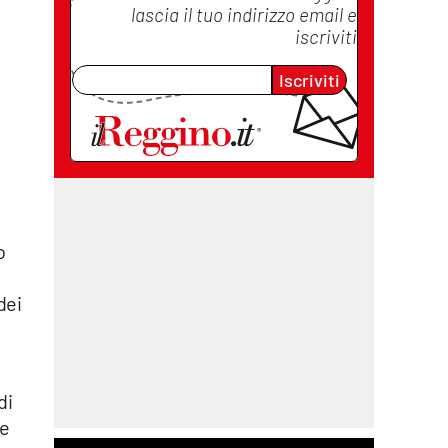
lascia il tuo indirizzo email e
iscriviti
Iscriviti
o
dei
di
re