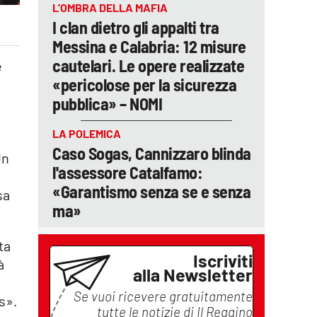
L’OMBRA DELLA MAFIA
I clan dietro gli appalti tra
Messina e Calabria: 12 misure
cautelari. Le opere realizzate
e
«pericolose per la sicurezza
pubblica» – NOMI
LA POLEMICA
Caso Sogas, Cannizzaro blinda
Un
l'assessore Catalfamo:
«Garantismo senza se e senza
sa
ma»
ta
Iscriviti
à
alla Newsletter
Se vuoi ricevere gratuitamente
s».
tutte le notizie di
Il Reggino