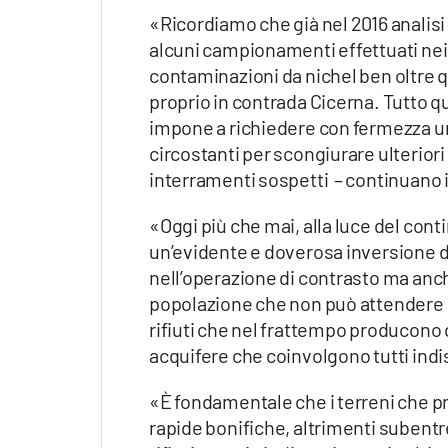
Apple
«Ricordiamo che già nel 2016 analisi e
alcuni campionamenti effettuati nei
contaminazioni da nichel ben oltre qu
proprio in contrada Cicerna. Tutto qu
Vai
impone a richiedere con fermezza una 
circostanti per scongiurare ulteriori p
interramenti sospetti – continuano 
«Oggi più che mai, alla luce del conti
un’evidente e doverosa inversione 
nell’operazione di contrasto ma anche
popolazione che non può attendere m
rifiuti che nel frattempo producono d
acquifere che coinvolgono tutti ind
«È fondamentale che i terreni che pr
rapide bonifiche, altrimenti subentre