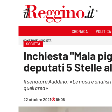
Sezioni
CRONACA
POLITICA
Cronaca
HOME PAGE
SOCIETÀ
SOCIETÀ
Politica
Inchiesta "Mala pig
Sanità
deputati 5 Stelle a
Ambiente
Il senatore Auddino: «Le nostre analisi 
Società
quell'area»
Cultura
22 ottobre 2021
18:05
Economia e lavoro