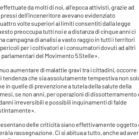
ffettuate da molti di noi, all’epoca attivisti, grazie ad
 pressi dell’inceneritore avevano evidenziato
attro volte superiori ai limiti consentiti dalla legge
esto preoccupa tutti noi e a distanza di cinque anni ci
campagna di analisi a vasto raggio in tutti i territori
ericoli per i coltivatori e i consumatori dovuti ad altri
i parlamentari del Movimento 5 Stelle».
nuo aumentare di malattie gravi tra i cittadini, occorre
di tendenza che sia assolutamente tempestiva non sol
 in quelle di prevenzione a tutela della salute della
esi, se non anni, per operazioni di dissotterramento 
anni irreversibili e possibili inquinamenti di falde
istintamente».
esentano delle criticità siano effettivamente oggetto 
rà la rassegnazione. Ci si abitua a tutto, anche ad ave