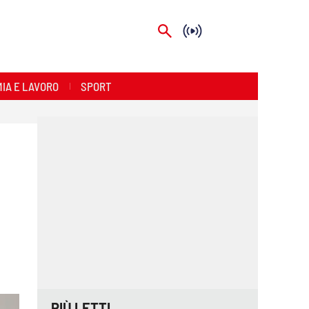
IA E LAVORO
SPORT
PIÙ LETTI