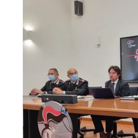
Eventi
Sport
Streaming
LaC TV
Lac Network
LaC OnAir
LaC
Network
lacplay.it
lactv.it