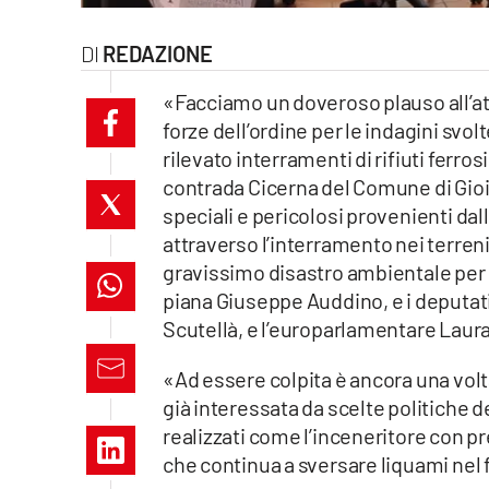
laconair.it
REDAZIONE
lacitymag.it
«Facciamo un doveroso plauso all’atti
forze dell’ordine per le indagini svo
ilreggino.it
rilevato interramenti di rifiuti ferros
contrada Cicerna del Comune di Gioia
cosenzachannel.it
speciali e pericolosi provenienti dall
ilvibonese.it
attraverso l’interramento nei terreni
gravissimo disastro ambientale per l
catanzarochannel.it
piana Giuseppe Auddino, e i deputati
Scutellà, e l’europarlamentare Laura
lacapitalenews.it
«Ad essere colpita è ancora una volt
già interessata da scelte politiche d
App
realizzati come l’inceneritore con pr
Android
che continua a sversare liquami nel 