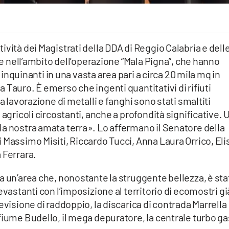
vità dei Magistrati della DDA di Reggio Calabria e dell
lte nell’ambito dell’operazione “Mala Pigna”, che hanno
i inquinanti in una vasta area pari a circa 20 mila mq in
 Tauro. È emerso che ingenti quantitativi di rifiuti
a lavorazione di metalli e fanghi sono stati smaltiti
 agricoli circostanti, anche a profondità significative. 
a nostra amata terra». Lo affermano il Senatore della
 Massimo Misiti, Riccardo Tucci, Anna Laura Orrico, Eli
 Ferrara.
a un’area che, nonostante la struggente bellezza, è sta
evastanti con l’imposizione al territorio di ecomostri gi
evisione di raddoppio, la discarica di contrada Marrella
fiume Budello, il mega depuratore, la centrale turbo ga