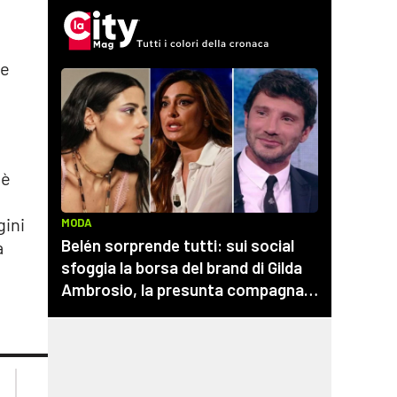
re
 è
gini
a
lacplay.it
lacitymag.it