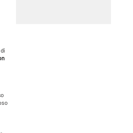
 di
on
so
roso