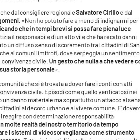
nche dal consigliere regionale
Salvatore Cirillo
e dal
agomeni
. «Non ho potuto fare a meno di indignarmi per
cando che in tempi brevi si possa fare piena luce
tizia il responsabile di un atto vile che ha recato danni
to un diffuso senso di scoramento tra i cittadini di San
he ai comuni limitrofi, dove serpeggia un sentimento
 convivenza civile.
Un gesto che nulla a che vedere c
 sua storia personale
».
munità che si è trovata a dover fare i conti con atti
 convivenza civile. Episodi come quello verificatosi nei
o un danno materiale ma soprattutto un attacco al sen
ra cittadini al decoro urbano e al vivere comune. E’ dove
ivelli reagire con determinazione responsabilità
In molte realtà del nostro territorio da tempo
are i sistemi di videosorveglianza come strumento