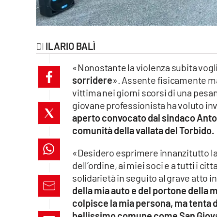
laconair.it
lacitymag.it
ILARIO BALÌ
ilreggino.it
«Nonostante la violenza subita vogl
sorridere
». Assente fisicamente ma
cosenzachannel.it
vittima nei giorni scorsi di una pesa
giovane professionista ha voluto in
ilvibonese.it
aperto convocato dal sindaco Antoni
catanzarochannel.it
comunità della vallata del Torbido.
«Desidero esprimere innanzitutto la m
lacapitalenews.it
dell’ordine, ai miei soci e a tutti i c
solidarietà in seguito al grave atto i
App
della mia auto e del portone della 
Android
colpisce la mia persona, ma tenta di 
bellissimo comune come San Giova