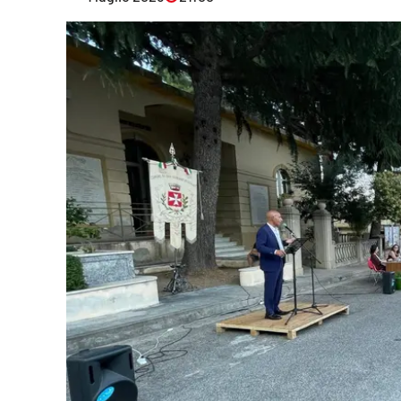
Eventi
Sport
Streaming
LaC TV
Lac Network
LaC OnAir
LaC
Network
lacplay.it
lactv.it