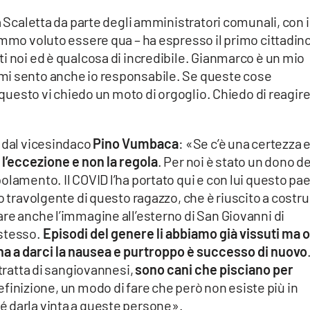
a Scaletta da parte degli amministratori comunali, con 
emmo voluto essere qua – ha espresso il primo cittadino
i noi ed è qualcosa di incredibile. Gianmarco è un mio
mi sento anche io responsabile. Se queste cose
r questo vi chiedo un moto di orgoglio. Chiedo di reagire
e dal vicesindaco
Pino Vumbaca
: «Se c’è una certezza 
 l’eccezione e non la regola
. Per noi è stato un dono de
olamento. Il COVID l’ha portato qui e con lui questo pa
o travolgente di questo ragazzo, che è riuscito a costru
re anche l’immagine all’esterno di San Giovanni di
 stesso.
Episodi del genere li abbiamo già vissuti ma 
rna a darci la nausea e purtroppo è successo di nuovo
 tratta di sangiovannesi,
sono cani che pisciano per
definizione, un modo di fare che però non esiste più in
 darla vinta a queste persone».