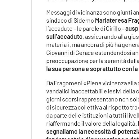
Messaggi di vicinanza sono giunti a
sindaco di Siderno
Mariateresa Fr
l’accaduto – le parole di Cirillo –
auspi
sull’accaduto
, assicurando alla gius
materiali, ma ancora di più ha genera
Giovanni di Gerace estendendosi anc
preoccupazione per la serenità della
la sua persona e soprattutto con la
Da Fragomeni «Piena vicinanza alla co
vandalici inaccettabili e lesivi della
giorni scorsi rappresentano non sol
di sicurezza collettiva al rispetto t
da parte delle istituzioni a tutti i l
riaffermando il valore della legalità.
segnaliamo la necessità di potenzi