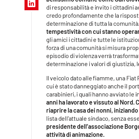
Apple
di responsabilità e invito i cittadin
credo profondamente che la risposta p
determinazione di tutta la comunità
tempestività con cui stanno opera
Vai
gli amici i cittadini e tutte le istitu
forza di una comunità si misura prop
episodio di violenza verrà trasforma
determinazione i valori di giustizia,
Il veicolo dato alle fiamme, una Fiat
cui è stato danneggiato anche il port
carabinieri, i quali hanno avviato le 
anni ha lavorato e vissuto al Nord. 
riaprire la casa dei nonni, iniziando
lista dell’attuale sindaco, senza ess
presidente dell’associazione Borgo
attività di animazione.