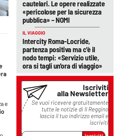
cautelari. Le opere realizzate
«pericolose per la sicurezza
pubblica» – NOMI
IL VIAGGIO
Intercity Roma-Locride,
partenza positiva ma c'è il
nodo tempi: «Servizio utile,
ora si tagli un'ora di viaggio»
e
era
Iscriviti
alla Newsletter
Se vuoi ricevere gratuitamente
za e
tutte le notizie di
Il Reggino
io
lascia il tuo indirizzo email e
iscriviti
so
Iscriviti