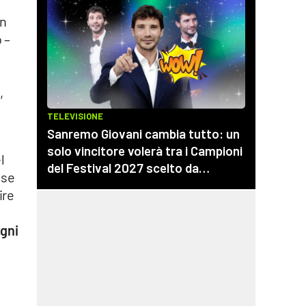
in
 –
,
e
l
ese
ire
ogni
.