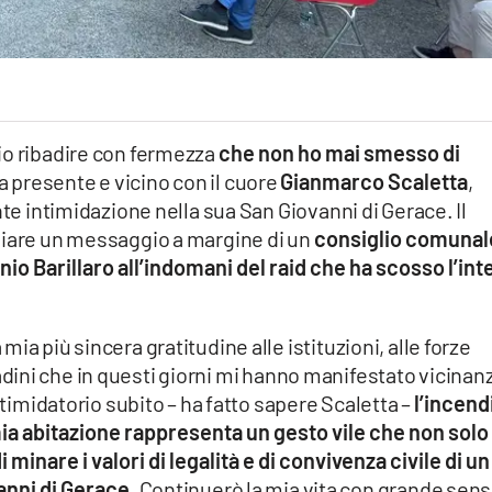
io ribadire con fermezza
che non ho mai smesso di
 presente e vicino con il cuore
Gianmarco Scaletta
,
nte intimidazione nella sua San Giovanni di Gerace. Il
viare un messaggio a margine di un
consiglio comunal
o Barillaro all’indomani del raid che ha scosso l’int
ia più sincera gratitudine alle istituzioni, alle forze
ittadini che in questi giorni mi hanno manifestato vicinan
ntimidatorio subito – ha fatto sapere Scaletta –
l’incend
mia abitazione rappresenta un gesto vile che non solo
minare i valori di legalità e di convivenza civile di un
nni di Gerace
. Continuerò la mia vita con grande sen