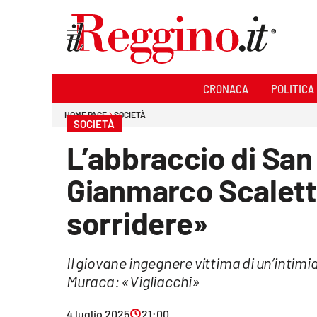
Sezioni
CRONACA
POLITICA
Cronaca
HOME PAGE
SOCIETÀ
SOCIETÀ
Politica
L’abbraccio di San
Sanità
Gianmarco Scalett
Ambiente
sorridere»
Società
Il giovane ingegnere vittima di un’intim
Cultura
Muraca: «Vigliacchi»
Economia e lavoro
4 luglio 2025
21:00