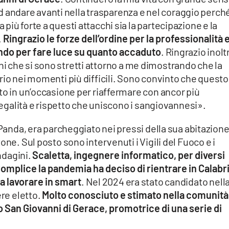
i ad andare avanti nella trasparenza e nel coraggio perch
iù forte a questi attacchi sia la partecipazione e la
.
Ringrazio le forze dell’ordine per la professionalità e
ndo per fare luce su quanto accaduto
. Ringrazio inolt
zioni che si sono stretti attorno a me dimostrando che la
rio nei momenti più difficili. Sono convinto che questo
to in un’occasione per riaffermare con ancor più
 legalità e rispetto che uniscono i sangiovannesi».
 Panda, era parcheggiato nei pressi della sua abitazione,
one. Sul posto sono intervenuti i Vigili del Fuoco e i
indagini.
Scaletta, ingegnere informatico, per diversi
Complice la pandemia ha deciso di rientrare in Calabr
 a lavorare in smart
. Nel 2024 era stato candidato nell
ere eletto.
Molto conosciuto e stimato nella comunità
 San Giovanni di Gerace, promotrice di una serie di