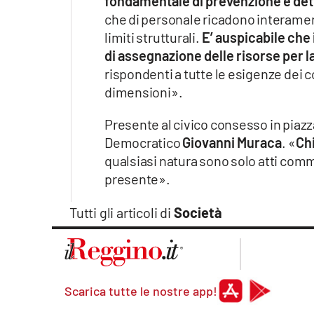
fondamentale di prevenzione e de
che di personale ricadono interament
limiti strutturali.
E’ auspicabile che 
di assegnazione delle risorse per 
rispondenti a tutte le esigenze dei c
dimensioni».
Presente al civico consesso in piazz
Democratico
Giovanni Muraca
. «
Chi
qualsiasi natura sono solo atti com
presente».
Tutti gli articoli di
Società
Scarica tutte le nostre app!