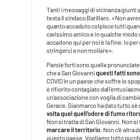
Tanti i messaggi di vicinanza giunti 
testa il sindaco Barillaro. «Non avr
quanto accaduto colpisce tutti quant
carissimo amico e in qualche modo 
accadono qui per noi è la fine. Io pe
stringerci e non mollare».
Parole forti sono quelle pronunciat
che a San Giovanni
questi fatti sono
COVID in un paese che soffre lo spop
è rifiorito contagiato dall’entusiasm
un’associazione con voglia di cambia
Gerace. Gianmarco ha dato tutto sè
volta quel quell’odore di fumo rito
Non si tratta di San Giovanni. Non si
marcare il territorio
. Non c’è altra 
questo paese. Vogliamo tutto purché