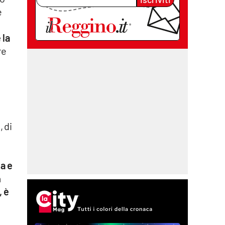
é
 la
re
 di
ia e
a
, è