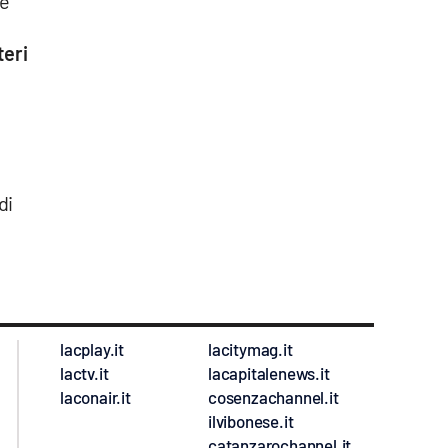
re
teri
di
lacplay.it
lacitymag.it
lactv.it
lacapitalenews.it
laconair.it
cosenzachannel.it
ilvibonese.it
catanzarochannel.it