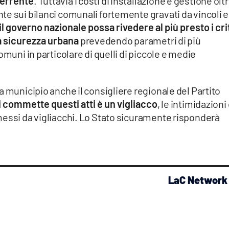
terrente
. Tuttavia i costi di installazione e gestione olt
e sui bilanci comunali fortemente gravati da vincoli e
il governo nazionale possa rivedere al più presto i cri
la sicurezza urbana
prevedendo parametri di più
omuni in particolare di quelli di piccole e medie
a municipio anche il consigliere regionale del Partito
 commette questi atti è un vigliacco
, le intimidazioni 
messi da vigliacchi. Lo Stato sicuramente risponderà
LaC Network