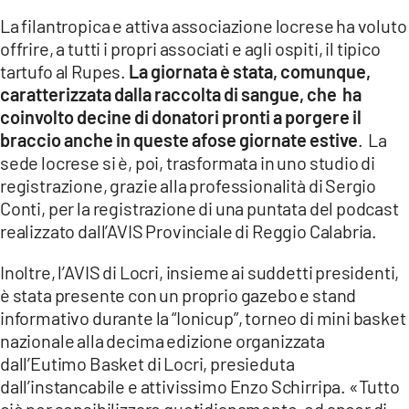
La filantropica e attiva associazione locrese ha voluto
offrire, a tutti i propri associati e agli ospiti, il tipico
tartufo al Rupes.
La giornata è stata, comunque,
caratterizzata dalla raccolta di sangue, che ha
coinvolto decine di donatori pronti a porgere il
braccio anche in queste afose giornate estive
. La
sede locrese si è, poi, trasformata in uno studio di
registrazione, grazie alla professionalità di Sergio
Conti, per la registrazione di una puntata del podcast
realizzato dall’AVIS Provinciale di Reggio Calabria.
Inoltre, l’AVIS di Locri, insieme ai suddetti presidenti,
è stata presente con un proprio gazebo e stand
informativo durante la “Ionicup”, torneo di mini basket
nazionale alla decima edizione organizzata
dall’Eutimo Basket di Locri, presieduta
dall’instancabile e attivissimo Enzo Schirripa. «Tutto
ciò per sensibilizzare quotidianamente, ed ancor di