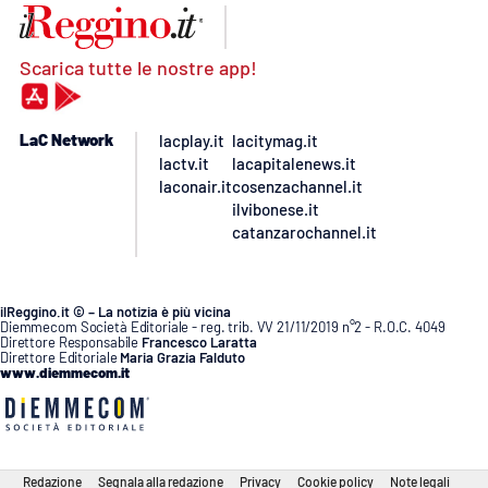
Scarica tutte le nostre app!
LaC Network
lacplay.it
lacitymag.it
lactv.it
lacapitalenews.it
laconair.it
cosenzachannel.it
ilvibonese.it
catanzarochannel.it
ilReggino.it © – La notizia è più vicina
Diemmecom Società Editoriale - reg. trib. VV 21/11/2019 n°2 - R.O.C. 4049
Direttore Responsabile
Francesco Laratta
Direttore Editoriale
Maria Grazia Falduto
www.diemmecom.it
Redazione
Segnala alla redazione
Privacy
Cookie policy
Note legali