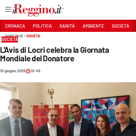
Vai
CRONACA
POLITICA
SANITÀ
AMBIENTE
SOCIETÀ
HOME PAGE
SOCIETÀ
SOCIETÀ
Sezioni
L'Avis di Locri celebra la Giornata
CRONACA
Mondiale del Donatore
POLITICA
19 giugno 2025
10:45
SANITÀ
AMBIENTE
SOCIETÀ
CULTURA
ECONOMIA E LAVORO