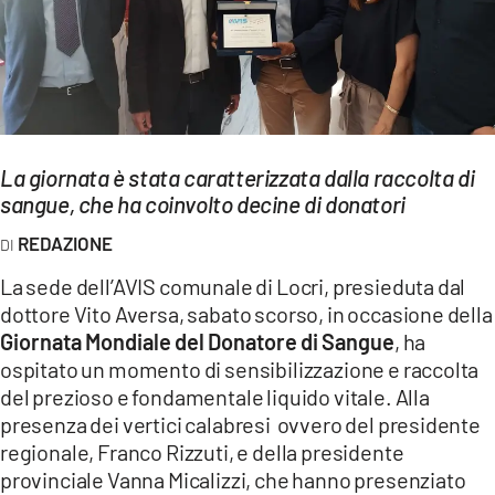
EVENTI
SPORT
Streaming
La giornata è stata caratterizzata dalla raccolta di
LAC TV
sangue, che ha coinvolto decine di donatori
LAC NETWORK
REDAZIONE
LAC ONAIR
La sede dell’AVIS comunale di Locri, presieduta dal
dottore Vito Aversa, sabato scorso, in occasione della
LaC
Giornata Mondiale del Donatore di Sangue
, ha
Network
ospitato un momento di sensibilizzazione e raccolta
LACPLAY.IT
del prezioso e fondamentale liquido vitale. Alla
presenza dei vertici calabresi ovvero del presidente
LACTV.IT
regionale, Franco Rizzuti, e della presidente
provinciale Vanna Micalizzi, che hanno presenziato
LACONAIR.IT