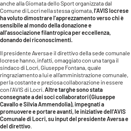
anche alla Giornata dello Sport organizzata dal
Comune di Locri nella stessa giornata,
l’AVIS locrese
LACITYMAG.IT
ha voluto dimostrare l’apprezzamento verso chi è
ILREGGINO.IT
sensibile al mondo della donazione e
all’associazione filantropica per eccellenza,
COSENZACHANNEL.IT
donando dei riconoscimenti.
ILVIBONESE.IT
Il presidente Aversa e il direttivo della sede comunale
locrese hanno, infatti, omaggiato con una targa il
CATANZAROCHANNEL.IT
sindaco di Locri, Giuseppe Fontana, quale
LACAPITALENEWS.IT
ringraziamento a lui e all’amministrazione comunale,
per la costante e preziosa collaborazione in essere
con l’AVIS di Locri.
Altre targhe sono stata
App
consegnate a dei soci collaboratori (Giuseppe
ANDROID
Cavallo e Silvia Ammendolia), impegnati a
promuovere e portare avanti, le iniziative dell’AVIS
APPLE
Comunale di Locri, su input del presidente Aversa e
del direttivo
.