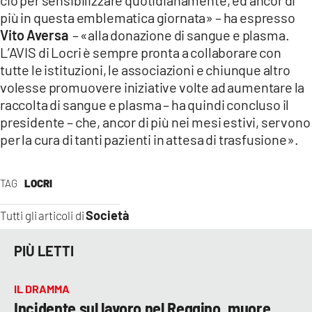
più in questa emblematica giornata» – ha espresso
Vito Aversa
– «alla donazione di sangue e plasma.
L’AVIS di Locri è sempre pronta a collaborare con
tutte le istituzioni, le associazioni e chiunque altro
volesse promuovere iniziative volte ad aumentare la
raccolta di sangue e plasma – ha quindi concluso il
presidente – che, ancor di più nei mesi estivi, servono
per la cura di tanti pazienti in attesa di trasfusione».
TAG
LOCRI
Società
Tutti gli articoli di
PIÙ LETTI
IL DRAMMA
Incidente sul lavoro nel Reggino, muore