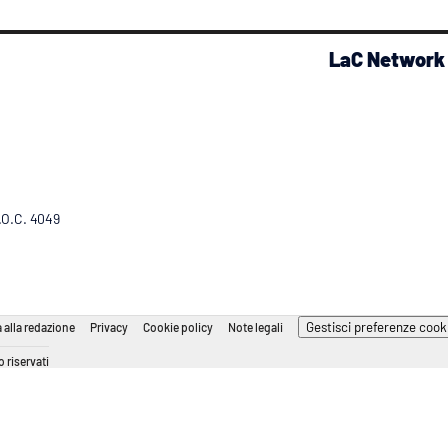
LaC Network
R.O.C. 4049
Gestisci preferenze cook
 alla redazione
Privacy
Cookie policy
Note legali
 riservati