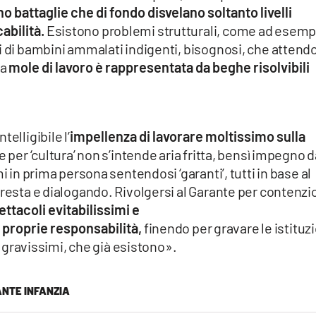
o battaglie che di fondo disvelano soltanto livelli
abilità.
Esistono problemi strutturali, come ad esemp
i di bambini ammalati indigenti, bisognosi, che attend
la
mole di lavoro è rappresentata da beghe risolvibili
elligibile l’
impellenza di lavorare moltissimo sulla
e per ‘cultura’ non s’intende aria fritta, bensì impegno 
i in prima persona sentendosi ‘garanti’, tutti in base al
cresta e dialogando. Rivolgersi al Garante per contenzi
ttacoli evitabilissimi e
e proprie responsabilità,
finendo per gravare le istituz
i, gravissimi, che già esistono».
NTE INFANZIA