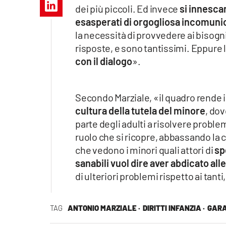
Apple
dei più piccoli. Ed invece
si innescan
esasperati di orgogliosa incomunic
la necessità di provvedere ai bisogn
risposte, e sono tantissimi. Eppure 
Vai
con il dialogo
».
Secondo Marziale, «il quadro rende int
cultura della tutela del minore
, dov
parte degli adulti a risolvere problem
ruolo che si ricopre, abbassando la 
che vedono i minori quali attori di
spe
sanabili vuol dire aver abdicato all
di ulteriori problemi rispetto ai tant
TAG
ANTONIO MARZIALE ·
DIRITTI INFANZIA ·
GARA