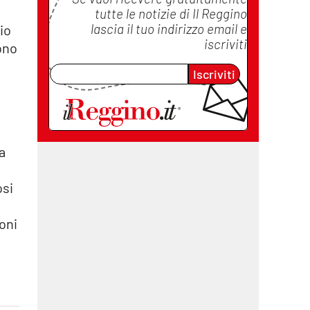
tutte le notizie di
Il Reggino
lascia il tuo indirizzo email e
io
iscriviti
ono
Iscriviti
da
osi
ioni