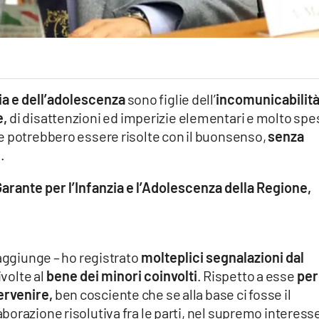
zia e dell’adolescenza
sono figlie dell’
incomunicabilit
e,
di disattenzioni ed imperizie elementari e molto sp
e potrebbero essere risolte con il buonsenso,
senza
.
 Garante per l’Infanzia e l’Adolescenza della Regione,
aggiunge – ho registrato
molteplici segnalazioni dal
ivolte al
bene dei minori coinvolti
. Rispetto a esse
per
ervenire,
ben cosciente che se alla base ci fosse il
orazione risolutiva fra le parti, nel supremo interess