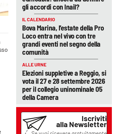
gli accordi con Inail?
IL CALENDARIO
Bova Marina, l’estate della Pro
Loco entra nel vivo con tre
à
grandi eventi nel segno della
esso
comunità
ALLE URNE
Elezioni suppletive a Reggio, si
vota il 27 e 28 settembre 2026
per il collegio uninominale 05
della Camera
Iscriviti
alla Newsletter
e
Se vuoi ricevere gratuitamente