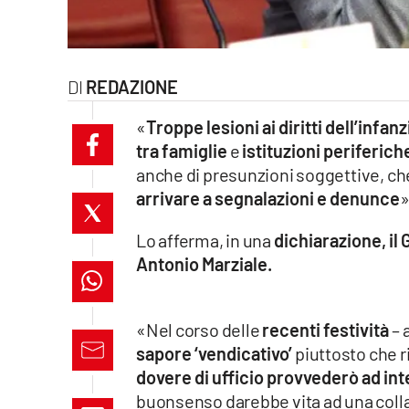
laconair.it
lacitymag.it
REDAZIONE
ilreggino.it
«
Troppe lesioni ai diritti dell’infan
tra famiglie
e
istituzioni periferich
cosenzachannel.it
anche di presunzioni soggettive, ch
arrivare a segnalazioni e denunce
»
ilvibonese.it
Lo afferma, in una
dichiarazione, il
catanzarochannel.it
Antonio Marziale.
lacapitalenews.it
«Nel corso delle
recenti festività
– 
App
sapore ‘vendicativo’
piuttosto che r
dovere di ufficio provvederò ad int
Android
buonsenso darebbe vita ad una collab