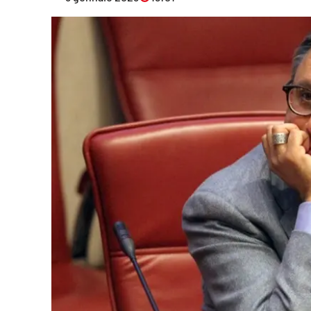
Eventi
Sport
Streaming
LaC TV
Lac Network
LaC OnAir
LaC
Network
lacplay.it
lactv.it