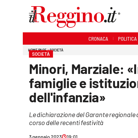
Sezioni
CRONACA
POLITICA
Cronaca
HOME PAGE
SOCIETÀ
SOCIETÀ
Politica
Minori, Marziale: «
Sanità
famiglie e istituzion
Ambiente
dell'infanzia»
Società
Le dichiarazione del Garante regionale 
Cultura
corso delle recenti festività
Economia e lavoro
3 gennaio 2023
19:01