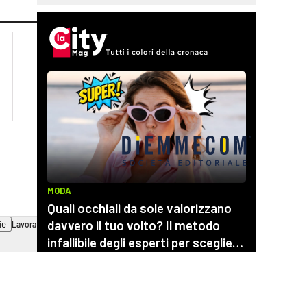
lacplay.it
lacitymag.it
lactv.it
lacapitalenews.it
laconair.it
cosenzachannel.it
ilvibonese.it
catanzarochannel.it
ie
Lavora con noi