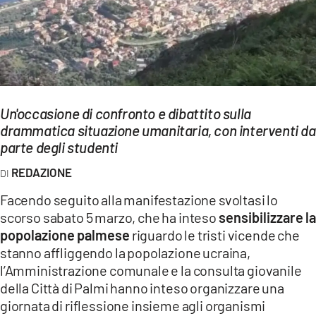
EVENTI
SPORT
Streaming
Un'occasione di confronto e dibattito sulla
LAC TV
drammatica situazione umanitaria, con interventi da
LAC NETWORK
parte degli studenti
REDAZIONE
LAC ONAIR
Facendo seguito alla manifestazione svoltasi lo
LaC
scorso sabato 5 marzo, che ha inteso
sensibilizzare la
Network
popolazione palmese
riguardo le tristi vicende che
LACPLAY.IT
stanno affliggendo la popolazione ucraina,
l’Amministrazione comunale e la consulta giovanile
LACTV.IT
della Città di Palmi hanno inteso organizzare una
giornata di riflessione insieme agli organismi
LACONAIR.IT