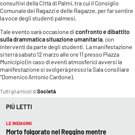
consultivi della Città di Palmi, tra cui il Consiglio
Comunale dei Ragazzi e delle Ragazze, per far sentire
LACITYMAG.IT
la voce degli studenti palmesi.
ILREGGINO.IT
Tale evento sarà occasione di
confronto e dibattito
COSENZACHANNEL.IT
sulla drammatica situazione umanitaria
, con
interventi da parte degli studenti. La manifestazione
ILVIBONESE.IT
si terrà sabato 12 marzo alle ore 11 presso Piazza
Municipio (in caso di eventi atmosferici avversi la
CATANZAROCHANNEL.IT
manifestazione si svolgerà presso la Sala consiliare
LACAPITALENEWS.IT
“Domenico Antonio Cardone).
Società
Tutti gli articoli di
App
ANDROID
PIÙ LETTI
APPLE
LE INDAGINI
Morto folgorato nel Reggino mentre