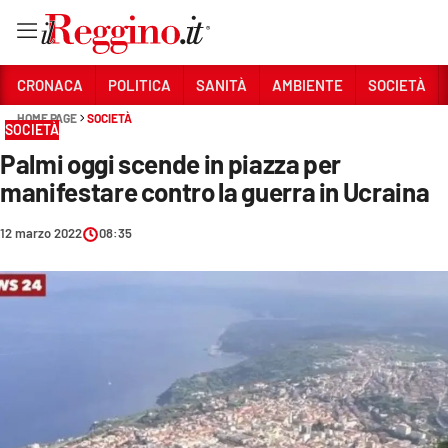
Vai
CRONACA
POLITICA
SANITÀ
AMBIENTE
SOCIETÀ
HOME PAGE
SOCIETÀ
SOCIETÀ
Sezioni
Palmi oggi scende in piazza per
CRONACA
manifestare contro la guerra in Ucraina
POLITICA
12 marzo 2022
08:35
SANITÀ
AMBIENTE
SOCIETÀ
CULTURA
ECONOMIA E LAVORO