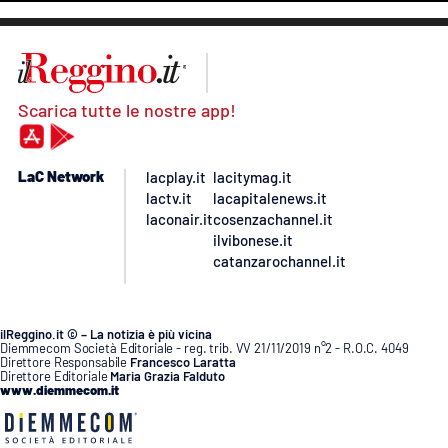
Scarica tutte le nostre app!
LaC Network
lacplay.it
lacitymag.it
lactv.it
lacapitalenews.it
laconair.it
cosenzachannel.it
ilvibonese.it
catanzarochannel.it
ilReggino.it © – La notizia è più vicina
Diemmecom Società Editoriale - reg. trib. VV 21/11/2019 n°2 - R.O.C. 4049
Direttore Responsabile
Francesco Laratta
Direttore Editoriale
Maria Grazia Falduto
www.diemmecom.it