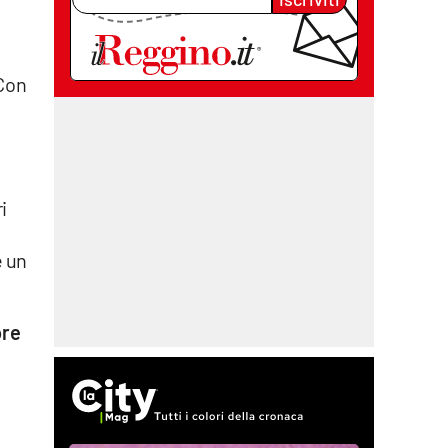
«Con
i
e un
ore