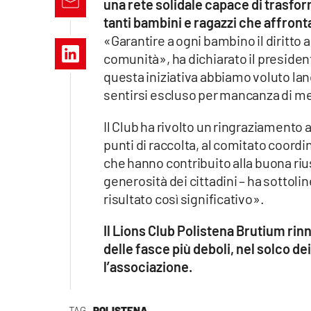
una rete solidale capace di trasfo
Apple
tanti bambini e ragazzi che affronta
«Garantire a ogni bambino il diritto a
comunità», ha dichiarato il preside
questa iniziativa abbiamo voluto l
Vai
sentirsi escluso per mancanza di me
Il Club ha rivolto un ringraziamento
punti di raccolta, al comitato coordi
che hanno contribuito alla buona riu
generosità dei cittadini – ha sottol
risultato così significativo».
Il Lions Club Polistena Brutium rin
delle fasce più deboli, nel solco dei
l’associazione.
TAG
POLISTENA