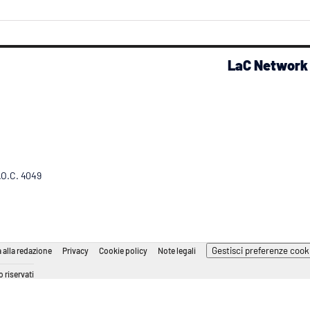
LaC Network
R.O.C. 4049
Gestisci preferenze cook
 alla redazione
Privacy
Cookie policy
Note legali
 riservati