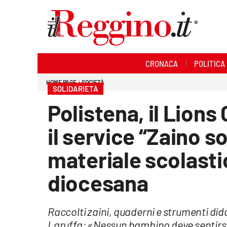
Sezioni
CRONACA
POLITICA
Cronaca
HOME PAGE
SOCIETÀ
SOLIDARIETÀ
Politica
Polistena, il Lion
Sanità
il service “Zaino 
Ambiente
materiale scolastic
Società
diocesana
Cultura
Raccolti zaini, quaderni e strumenti didat
Economia e lavoro
Laruffa: «Nessun bambino deve sentirs