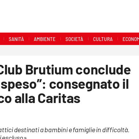
SANITÀ
AMBIENTE
SOCIETÀ
CULTURA
ECONOM
s Club Brutium conclude
sospeso”: consegnato il
o alla Caritas
tici destinati a bambini e famiglie in difficoltà.
i escluso»