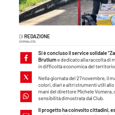
laconair.it
lacitymag.it
ilreggino.it
REDAZIONE
GIORNALISTA
cosenzachannel.it
Si è concluso il service solidale “
ilvibonese.it
Brutium
e dedicato alla raccolta di 
in difficoltà economica del territorio
catanzarochannel.it
Nella giornata del 27 novembre, il ma
lacapitalenews.it
colori, diari e altri strumenti utili a
mani del direttore Michele Vomera, ch
App
sensibilità dimostrata dal Club.
Android
Il progetto ha coinvolto cittadini, 