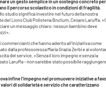
rmare un gesto semplice in un sostegno concreto per
no il percorso scolastico in condizioni di fragilità
.
llo studio significa investire nel futuro della nostra
nte del Lions Club Polistena Brutium, Cesare Laruffa. 
anciare un messaggio chiaro: nessun bambino deve
zzi».
 ai commercianti che hanno aderito all’iniziativa come
nato dalla professoressa Maria Grazia Zerbi e ai volontar
scita del service. «Senza il loro impegno e senza la
ineato Laruffa – non sarebbe stato possibile raggiunger
nova infine l’impegno nel promuovere iniziative a fav
 valori di solidarietà e servizio che caratterizzano