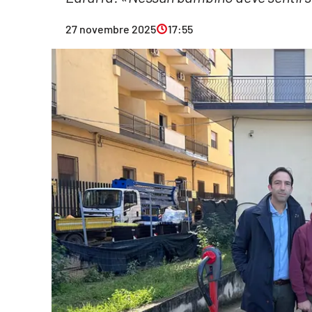
Eventi
27 novembre 2025
17:55
Sport
Streaming
LaC TV
Lac Network
LaC OnAir
LaC
Network
lacplay.it
lactv.it