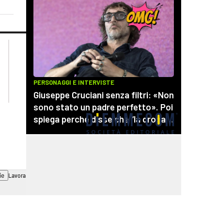
lacplay.it
lacitymag.it
lactv.it
lacapitalenews.it
laconair.it
cosenzachannel.it
ilvibonese.it
catanzarochannel.it
ie
Lavora con noi