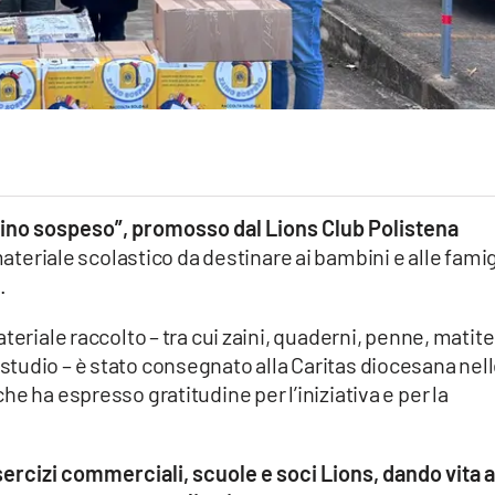
Zaino sospeso”, promosso dal Lions Club Polistena
materiale scolastico da destinare ai bambini e alle famig
.
teriale raccolto – tra cui zaini, quaderni, penne, matite
llo studio – è stato consegnato alla Caritas diocesana nel
e ha espresso gratitudine per l’iniziativa e per la
esercizi commerciali, scuole e soci Lions, dando vita a