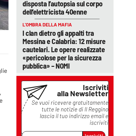
disposta l’autopsia sul corpo
dell’elettricista 40enne
L’OMBRA DELLA MAFIA
I clan dietro gli appalti tra
Messina e Calabria: 12 misure
cautelari. Le opere realizzate
«pericolose per la sicurezza
pubblica» – NOMI
lie
Iscriviti
alla Newsletter
,
le
Se vuoi ricevere gratuitamente
tutte le notizie di
Il Reggino
lascia il tuo indirizzo email e
iscriviti
Iscriviti