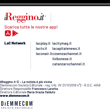
Scarica tutte le nostre app!
LaC Network
lacplay.it
lacitymag.it
lactv.it
lacapitalenews.it
laconair.it
cosenzachannel.it
ilvibonese.it
catanzarochannel.it
ilReggino.it © – La notizia è più vicina
Diemmecom Società Editoriale - reg. trib. VV 21/11/2019 n°2 - R.O.C. 4049
Direttore Responsabile
Francesco Laratta
Direttore Editoriale
Maria Grazia Falduto
www.diemmecom.it