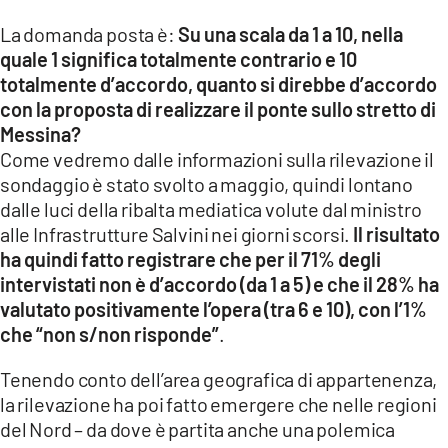
La domanda posta è:
Su una scala da 1 a 10, nella
quale 1 significa totalmente contrario e 10
totalmente d’accordo, quanto si direbbe d’accordo
con la proposta di realizzare il ponte sullo stretto di
Messina?
Come vedremo dalle informazioni sulla rilevazione il
sondaggio è stato svolto a maggio, quindi lontano
dalle luci della ribalta mediatica volute dal ministro
alle Infrastrutture Salvini nei giorni scorsi.
Il risultato
ha quindi fatto registrare che per il 71% degli
intervistati non è d’accordo (da 1 a 5) e che il 28% ha
valutato positivamente l’opera (tra 6 e 10), con l’1%
che “non s/non risponde”
.
Tenendo conto dell’area geografica di appartenenza,
la rilevazione ha poi fatto emergere che nelle regioni
del Nord – da dove è partita anche una polemica