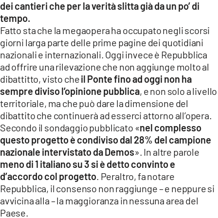
dei cantieri che per la verità slitta già da un po’ di
tempo.
LACITYMAG.IT
Fatto sta che la megaopera ha occupato negli scorsi
ILREGGINO.IT
giorni larga parte delle prime pagine dei quotidiani
nazionali e internazionali. Oggi invece è Repubblica
COSENZACHANNEL.IT
ad offrire una rilevazione che non aggiunge molto al
dibattitto, visto che
il Ponte fino ad oggi non ha
ILVIBONESE.IT
sempre diviso l’opinione pubblica
, e non solo a livello
CATANZAROCHANNEL.IT
territoriale, ma che può dare la dimensione del
dibattito che continuerà ad esserci attorno all’opera.
LACAPITALENEWS.IT
Secondo il sondaggio pubblicato «
nel complesso
questo progetto è condiviso dal 28% del campione
App
nazionale intervistato da Demos
». In altre parole
meno di 1 italiano su 3 si è detto convinto e
ANDROID
d’accordo col progetto
. Peraltro, fa notare
Repubblica, il consenso non raggiunge – e neppure si
APPLE
avvicina alla – la maggioranza in nessuna area del
Paese.