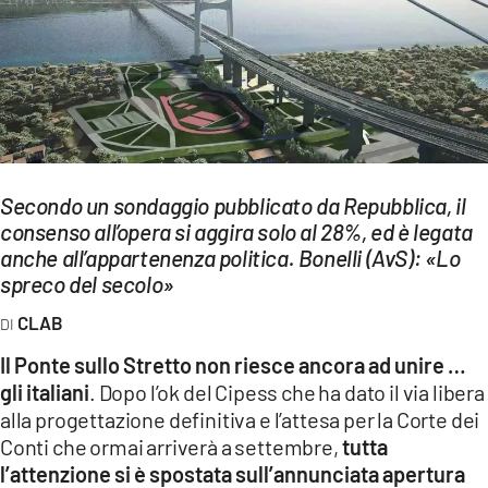
EVENTI
SPORT
Streaming
LAC TV
Secondo un sondaggio pubblicato da Repubblica, il
LAC NETWORK
consenso all’opera si aggira solo al 28%, ed è legata
anche all’appartenenza politica. Bonelli (AvS): «Lo
LAC ONAIR
spreco del secolo»
CLAB
LaC
Network
Il Ponte sullo Stretto non riesce ancora ad unire …
LACPLAY.IT
gli italiani
. Dopo l’ok del Cipess che ha dato il via libera
alla progettazione definitiva e l’attesa per la Corte dei
LACTV.IT
Conti che ormai arriverà a settembre,
tutta
l’attenzione si è spostata sull’annunciata apertura
LACONAIR.IT