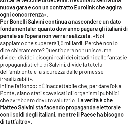
nuova gara e con un contratto Eurolink che aggira
ogni concorrenza
».
Per Bonelli Salvini continua a nascondere un dato
fondamentale: quanto dovranno pagare gli italiani di
penale se l’opera non verrà realizzata
. «Noi
sappiamo che supererà 1,5 miliardi. Perché non lo
dice chiaramente? Quest’opera non unisce, ma
divide: divide i bisogni reali dei cittadini dalle fantasie
propagandistiche di Salvini, divide la tutela
dell’ambiente e la sicurezza dalle promesse
irrealizzabili».
Infine l’affondo: «È inaccettabile che, per dare l’ok al
Ponte, siano stati scavalcati gli organismi pubblici
che avrebbero dovuto valutarlo.
La verità è che
Matteo Salvini sta facendo propaganda elettorale
con i soldi degli italiani, mentre il Paese ha bisogno
di tutt’altro
».