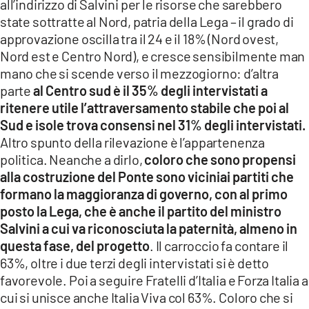
all’indirizzo di Salvini per le risorse che sarebbero
state sottratte al Nord, patria della Lega – il grado di
approvazione oscilla tra il 24 e il 18% (Nord ovest,
Nord est e Centro Nord), e cresce sensibilmente man
mano che si scende verso il mezzogiorno: d’altra
parte
al Centro sud è il 35% degli intervistati a
ritenere utile l’attraversamento stabile che poi al
Sud e isole trova consensi nel 31% degli intervistati.
Altro spunto della rilevazione è l’appartenenza
politica. Neanche a dirlo,
coloro che sono propensi
alla costruzione del Ponte sono viciniai partiti che
formano la maggioranza di governo, con al primo
posto la Lega, che è anche il partito del ministro
Salvini a cui va riconosciuta la paternità, almeno in
questa fase, del progetto
. Il carroccio fa contare il
63%, oltre i due terzi degli intervistati si è detto
favorevole. Poi a seguire Fratelli d’Italia e Forza Italia a
cui si unisce anche Italia Viva col 63%. Coloro che si