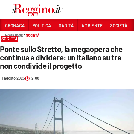
Vai
CRONACA
POLITICA
SANITÀ
AMBIENTE
SOCIETÀ
HOME PAGE
SOCIETÀ
SOCIETÀ
Sezioni
Ponte sullo Stretto, la megaopera che
CRONACA
continua a dividere: un italiano su tre
POLITICA
non condivide il progetto
SANITÀ
11 agosto 2025
12:08
AMBIENTE
SOCIETÀ
CULTURA
ECONOMIA E LAVORO