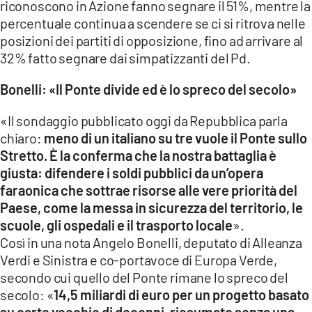
riconoscono in Azione fanno segnare il 51%, mentre la
percentuale continua a scendere se ci si ritrova nelle
posizioni dei partiti di opposizione, fino ad arrivare al
32% fatto segnare dai simpatizzanti del Pd.
Bonelli: «Il Ponte divide ed è lo spreco del secolo»
«Il sondaggio pubblicato oggi da Repubblica parla
chiaro:
meno di un italiano su tre vuole il Ponte sullo
Stretto. È la conferma che la nostra battaglia è
giusta: difendere i soldi pubblici da un’opera
faraonica che sottrae risorse alle vere priorità del
Paese, come la messa in sicurezza del territorio, le
scuole, gli ospedali e il trasporto locale
».
Così in una nota Angelo Bonelli, deputato di Alleanza
Verdi e Sinistra e co-portavoce di Europa Verde,
secondo cui quello del Ponte rimane lo spreco del
secolo: «
14,5 miliardi di euro per un progetto basato
su carte vecchie di decenni, riesumato senza una