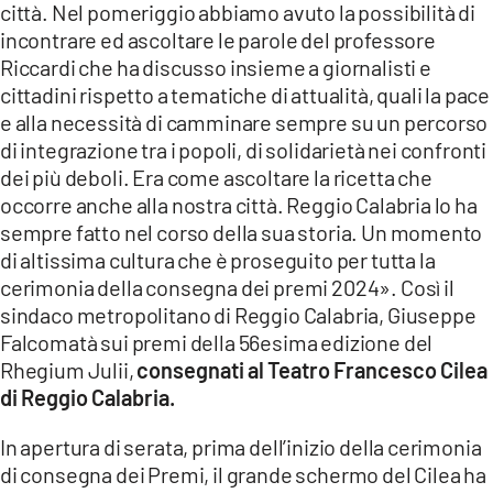
città. Nel pomeriggio abbiamo avuto la possibilità di
incontrare ed ascoltare le parole del professore
LACITYMAG.IT
Riccardi che ha discusso insieme a giornalisti e
ILREGGINO.IT
cittadini rispetto a tematiche di attualità, quali la pace
e alla necessità di camminare sempre su un percorso
COSENZACHANNEL.IT
di integrazione tra i popoli, di solidarietà nei confronti
dei più deboli. Era come ascoltare la ricetta che
ILVIBONESE.IT
occorre anche alla nostra città. Reggio Calabria lo ha
CATANZAROCHANNEL.IT
sempre fatto nel corso della sua storia. Un momento
di altissima cultura che è proseguito per tutta la
LACAPITALENEWS.IT
cerimonia della consegna dei premi 2024». Così il
sindaco metropolitano di Reggio Calabria, Giuseppe
Falcomatà sui premi della 56esima edizione del
App
Rhegium Julii,
consegnati al Teatro Francesco Cilea
ANDROID
di Reggio Calabria.
APPLE
In apertura di serata, prima dell’inizio della cerimonia
di consegna dei Premi, il grande schermo del Cilea ha