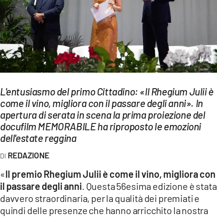
EVENTI
SPORT
Streaming
LAC TV
L'entusiasmo del primo Cittadino: «Il Rhegium Julii è
LAC NETWORK
come il vino, migliora con il passare degli anni». In
apertura di serata in scena la prima proiezione del
LAC ONAIR
docufilm MEMORABILE ha riproposto le emozioni
dell'estate reggina
LaC
REDAZIONE
Network
LACPLAY.IT
«
Il premio Rhegium Julii è come il vino, migliora con
il passare degli anni
. Questa 56esima edizione è stata
LACTV.IT
davvero straordinaria, per la qualità dei premiati e
quindi delle presenze che hanno arricchito la nostra
LACONAIR.IT