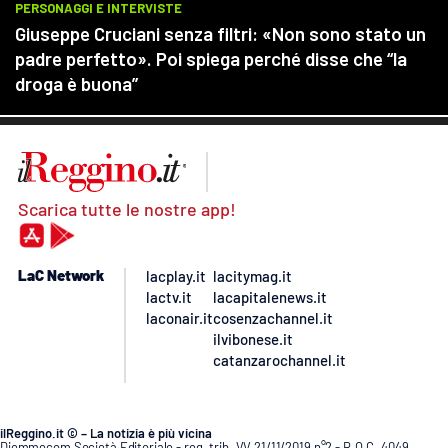
Scarica tutte le nostre app!
LaC Network
lacplay.it
lacitymag.it
lactv.it
lacapitalenews.it
laconair.it
cosenzachannel.it
ilvibonese.it
catanzarochannel.it
ilReggino.it © – La notizia è più vicina
Diemmecom Società Editoriale - reg. trib. VV 21/11/2019 n°2 - R.O.C. 4049