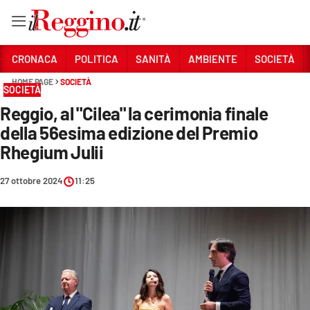
Vai
CRONACA
POLITICA
SANITÀ
AMBIENTE
SOCIETÀ
HOME PAGE
SOCIETÀ
SOCIETÀ
Sezioni
Reggio, al "Cilea" la cerimonia finale
CRONACA
della 56esima edizione del Premio
POLITICA
Rhegium Julii
SANITÀ
27 ottobre 2024
11:25
AMBIENTE
SOCIETÀ
CULTURA
ECONOMIA E LAVORO