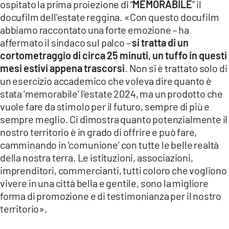
ospitato la prima proiezione di “
MEMORABILE
” il
docufilm dell’estate reggina. «Con questo docufilm
abbiamo raccontato una forte emozione – ha
affermato il sindaco sul palco –
si tratta di un
cortometraggio di circa 25 minuti, un tuffo in questi
mesi estivi appena trascorsi
. Non si è trattato solo di
un esercizio accademico che voleva dire quanto è
stata ‘memorabile’ l’estate 2024, ma un prodotto che
vuole fare da stimolo per il futuro, sempre di più e
sempre meglio. Ci dimostra quanto potenzialmente il
nostro territorio è in grado di offrire e può fare,
camminando in ‘comunione’ con tutte le belle realtà
della nostra terra. Le istituzioni, associazioni,
imprenditori, commercianti, tutti coloro che vogliono
vivere in una città bella e gentile, sono la migliore
forma di promozione e di testimonianza per il nostro
territorio».