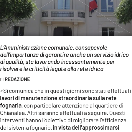
EVENTI
SPORT
Streaming
L’Amministrazione comunale, consapevole
LAC TV
dell’importanza di garantire anche un servizio idrico
LAC NETWORK
di qualità, sta lavorando incessantemente per
risolvere le criticità legate alla rete idrica
LAC ONAIR
REDAZIONE
LaC
«Si comunica che in questi giorni sono stati effettuati
Network
lavori di manutenzione straordinaria sulla rete
LACPLAY.IT
fognaria
, con particolare attenzione al quartiere di
Chianalea. Altri saranno effettuati a seguire. Questi
LACTV.IT
interventi hanno l’obiettivo di migliorare l’efficienza
del sistema fognario,
in vista dell’approssimarsi
LACONAIR.IT