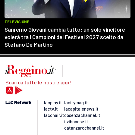
Scarica tutte le nostre app!
LaC Network
lacplay.it
lacitymag.it
lactv.it
lacapitalenews.it
laconair.it
cosenzachannel.it
ilvibonese.it
catanzarochannel.it