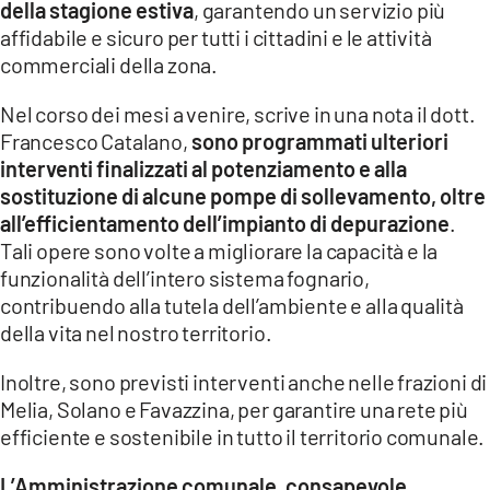
della stagione estiva
, garantendo un servizio più
affidabile e sicuro per tutti i cittadini e le attività
LACITYMAG.IT
commerciali della zona.
ILREGGINO.IT
Nel corso dei mesi a venire, scrive in una nota il dott.
COSENZACHANNEL.IT
Francesco Catalano,
sono programmati ulteriori
interventi finalizzati al potenziamento e alla
ILVIBONESE.IT
sostituzione di alcune pompe di sollevamento, oltre
all’efficientamento dell’impianto di depurazione
.
CATANZAROCHANNEL.IT
Tali opere sono volte a migliorare la capacità e la
LACAPITALENEWS.IT
funzionalità dell’intero sistema fognario,
contribuendo alla tutela dell’ambiente e alla qualità
della vita nel nostro territorio.
App
ANDROID
Inoltre, sono previsti interventi anche nelle frazioni di
Melia, Solano e Favazzina, per garantire una rete più
APPLE
efficiente e sostenibile in tutto il territorio comunale.
L’Amministrazione comunale, consapevole