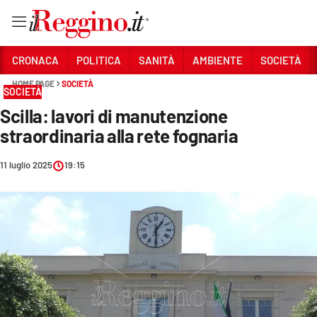
Vai
CRONACA
POLITICA
SANITÀ
AMBIENTE
SOCIETÀ
HOME PAGE
SOCIETÀ
SOCIETÀ
Sezioni
Scilla: lavori di manutenzione
CRONACA
straordinaria alla rete fognaria
POLITICA
11 luglio 2025
19:15
SANITÀ
AMBIENTE
SOCIETÀ
CULTURA
ECONOMIA E LAVORO