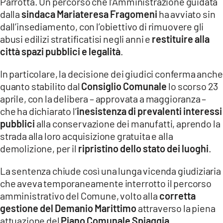
Parrotta. Un percorso che l’Amministrazione guidata
dalla
sindaca Mariateresa Fragomeni
ha avviato sin
dall’insediamento, con l’obiettivo di rimuovere gli
abusi edilizi stratificatisi negli anni e
restituire alla
città spazi pubblici e legalità
.
In particolare, la decisione dei giudici conferma anche
quanto stabilito dal
Consiglio Comunale
lo scorso 23
aprile, con la delibera – approvata a maggioranza –
che ha dichiarato l’
inesistenza di prevalenti interessi
pubblici
alla conservazione dei manufatti, aprendo la
strada alla loro acquisizione gratuita e alla
demolizione, per il
ripristino dello stato dei luoghi
.
La sentenza chiude così una lunga vicenda giudiziaria
che aveva temporaneamente interrotto il percorso
amministrativo del Comune, volto alla
corretta
gestione del Demanio Marittimo
attraverso la piena
attuazione del
Piano Comunale Spiaggia
.