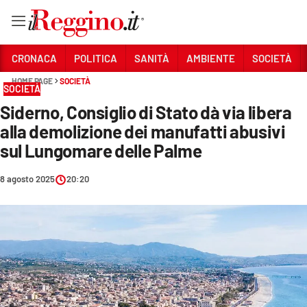
Vai
CRONACA
POLITICA
SANITÀ
AMBIENTE
SOCIETÀ
HOME PAGE
SOCIETÀ
SOCIETÀ
Sezioni
Siderno, Consiglio di Stato dà via libera
CRONACA
alla demolizione dei manufatti abusivi
POLITICA
sul Lungomare delle Palme
SANITÀ
8 agosto 2025
20:20
AMBIENTE
SOCIETÀ
CULTURA
ECONOMIA E LAVORO