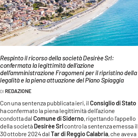
EVENTI
SPORT
Streaming
LAC TV
Respinto il ricorso della società Desirèe Srl:
LAC NETWORK
confermata la legittimità dell’azione
dell’amministrazione Fragomeni per il ripristino della
LAC ONAIR
legalità e la piena attuazione del Piano Spiaggia
REDAZIONE
LaC
Network
Con una sentenza pubblicata ieri, il
Consiglio di Stato
LACPLAY.IT
ha confermato la piena legittimità dell’azione
condotta dal
Comune di Siderno
, rigettando l’appello
LACTV.IT
della società
Desirèe Srl
contro la sentenza emessa il
30 ottobre 2024 dal
Tar di Reggio Calabria
, che aveva
LACONAIR.IT