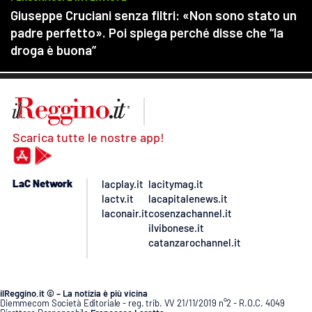
Scarica tutte le nostre app!
LaC Network
lacplay.it
lacitymag.it
lactv.it
lacapitalenews.it
laconair.it
cosenzachannel.it
ilvibonese.it
catanzarochannel.it
ilReggino.it © – La notizia è più vicina
Diemmecom Società Editoriale - reg. trib. VV 21/11/2019 n°2 - R.O.C. 4049