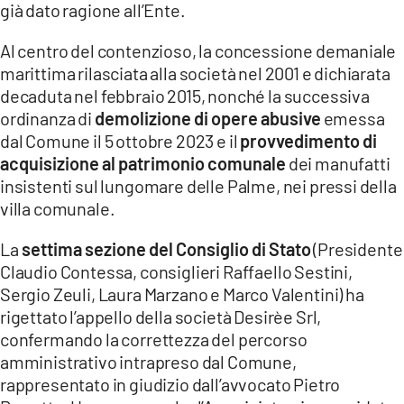
già dato ragione all’Ente.
LACITYMAG.IT
Al centro del contenzioso, la concessione demaniale
ILREGGINO.IT
marittima rilasciata alla società nel 2001 e dichiarata
decaduta nel febbraio 2015, nonché la successiva
COSENZACHANNEL.IT
ordinanza di
demolizione di opere abusive
emessa
dal Comune il 5 ottobre 2023 e il
provvedimento di
ILVIBONESE.IT
acquisizione al patrimonio comunale
dei manufatti
insistenti sul lungomare delle Palme, nei pressi della
CATANZAROCHANNEL.IT
villa comunale.
LACAPITALENEWS.IT
La
settima sezione del Consiglio di Stato
(Presidente
Claudio Contessa, consiglieri Raffaello Sestini,
App
Sergio Zeuli, Laura Marzano e Marco Valentini) ha
ANDROID
rigettato l’appello della società Desirèe Srl,
confermando la correttezza del percorso
APPLE
amministrativo intrapreso dal Comune,
rappresentato in giudizio dall’avvocato Pietro