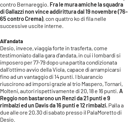
contro Bernareggio.
Fra le mura amiche la squadra
di Gallazzi non vince addirittura dal 19 novembre (76-
65 contro Crema)
, con quattro ko di fila nelle
successive uscite interne.
All’andata
Desio, invece, viaggia forte in trasferta, come
testimoniato dalla gara d’andata, in cui i lombardi si
imposero per 77-79 dopo una partita condizionata
dall’ottimo avvio della Viola, capace di arrampicarsi
fino ad un vantaggio di 14 punti. I bluarancio
riuscirono ad imporsi grazie al trio Maspero, Tornari,
Molteni, autori rispettivamente di 20, 18 e 16 punti.
A
Reggio non bastarono un Renzi da 21 punti e 9
rimbalzi ed un Davis da 16 punti e 12 rimbalzi.
Palla a
due alle ore 20.30 di sabato presso il PalaMoretto di
Desio.