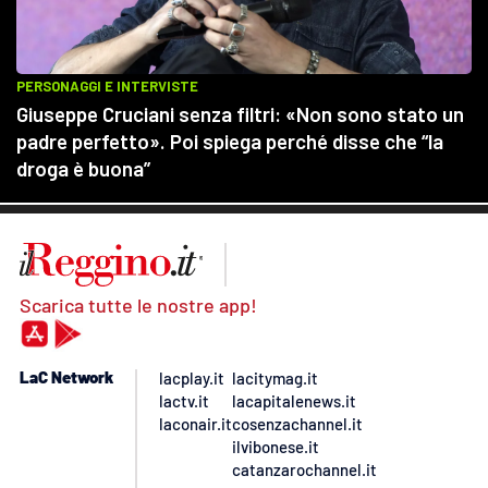
Scarica tutte le nostre app!
LaC Network
lacplay.it
lacitymag.it
lactv.it
lacapitalenews.it
laconair.it
cosenzachannel.it
ilvibonese.it
catanzarochannel.it