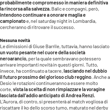
probabilmente compromesso in maniera definitiva
la rincorsa alla salvezza.
Balic e compagni, però,
LACITYMAG.IT
intendono continuare a onorare maglia e
ILREGGINO.IT
campionato
e, nel saturday night in Lombardia,
cercheranno di ritrovare il successo.
COSENZACHANNEL.IT
Nessuna novità
ILVIBONESE.IT
Le dimissioni di Giuse Barrile, tuttavia,
hanno lasciato
CATANZAROCHANNEL.IT
un vuoto pesante nel cuore della società
neroarancio,
per la quale sembravano potessero
LACAPITALENEWS.IT
arrivare importanti novità in questi giorni. Tutto,
invece, ha continuato a tacere,
lasciando nel dubbio
App
il futuro prossimo del glorioso club reggino
. Anche a
Desio le rotazioni continueranno a essere molto
ANDROID
corte,
vista la scelta di non rimpiazzare la voragine
lasciata dall’addio anticipato di Andrea Renzi.
APPLE
L’Aurora, di contro, si presenterà al match vogliosa di
riscattare il ko dello scorso turno, maturato nel derby