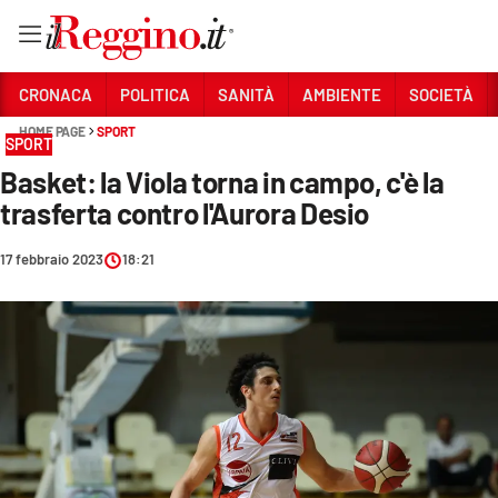
Vai
CRONACA
POLITICA
SANITÀ
AMBIENTE
SOCIETÀ
HOME PAGE
SPORT
SPORT
Sezioni
Basket: la Viola torna in campo, c'è la
CRONACA
trasferta contro l'Aurora Desio
POLITICA
17 febbraio 2023
18:21
SANITÀ
AMBIENTE
SOCIETÀ
CULTURA
ECONOMIA E LAVORO