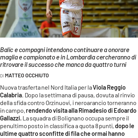
EVENTI
SPORT
Streaming
Balic e compagni intendono continuare a onorare
LAC TV
maglia e campionato e in Lombardia cercheranno di
LAC NETWORK
ritrovare il successo che manca da quattro turni
MATTEO OCCHIUTO
LAC ONAIR
Nuova trasferta nel Nord Italia per la
Viola Reggio
LaC
Calabria
. Dopo la settimana di pausa, dovuta al rinvio
Network
della sfida contro Orzinuovi, i neroarancio torneranno
LACPLAY.IT
in campo,
rendendo visita alla Rimadesio di Edoardo
Gallazzi.
La squadra di Bolignano occupa sempre il
LACTV.IT
penultimo posto in classifica a quota 8 punti,
dopo le
ultime quattro sconfitte di fila che ormai hanno
LACONAIR.IT