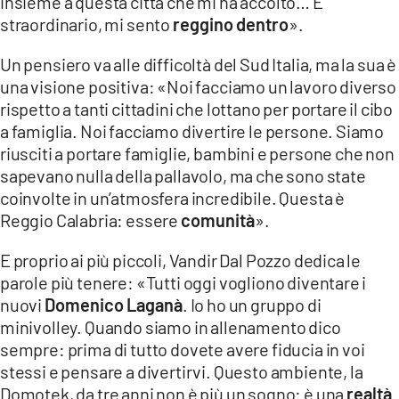
insieme a questa città che mi ha accolto… È
straordinario, mi sento
reggino dentro
».
Un pensiero va alle difficoltà del Sud Italia, ma la sua è
una visione positiva: «Noi facciamo un lavoro diverso
rispetto a tanti cittadini che lottano per portare il cibo
a famiglia. Noi facciamo divertire le persone. Siamo
riusciti a portare famiglie, bambini e persone che non
sapevano nulla della pallavolo, ma che sono state
coinvolte in un’atmosfera incredibile. Questa è
Reggio Calabria: essere
comunità
».
E proprio ai più piccoli, Vandir Dal Pozzo dedica le
parole più tenere: «Tutti oggi vogliono diventare i
nuovi
Domenico Laganà
. Io ho un gruppo di
minivolley. Quando siamo in allenamento dico
sempre: prima di tutto dovete avere fiducia in voi
stessi e pensare a divertirvi. Questo ambiente, la
Domotek, da tre anni non è più un sogno: è una
realtà