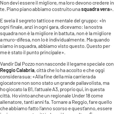
Non devi essere il migliore, ma loro devono credere in
te. Piano piano abbiamo costruito una
squadra vera
».
E svela il segreto tattico e mentale del gruppo: «In
ogni finale, anzi in ogni gara, dicevamo: la nostra
squadra non è la migliore in battuta, non è la migliore
a muro-difesa, non lo è individualmente. Ma quando
siamo in squadra, abbiamo visto questo. Questo per
me è stato il punto principale».
Vandir Dal Pozzo non nasconde il legame speciale con
Reggio Calabria
, città che lo ha accolto e che oggi
considera sua: «Alla fine della mia carriera da
giocatore non sono stato un grande pallavolista, ma
ho giocato la B1, l’attuale A3, proprio qui, in questa
città. Ho vinto anche un regionale Under 18 come
allenatore, tanti anni fa. Tornare a Reggio, fare quello
che abbiamo fatto l’anno scorso e quest’anno, essere