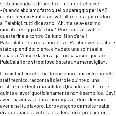
sottolineando le difficoltà e i momenti chiave:
«Quando abbiamo fatto quello spareggio per la A2
contro Reggio Emilia, arrivati alla quinta gara da loro
al Palabigi, tutti dicevano: “Ah, ma se avessimo
giocato a Reggio Calabria”. Poi siamo arrivati in
questa finale contro Belluno. Non c’era il
PalaCalafiore, in gara uno c’era il Palabenvenuti, che è
stato splendido: pieno, e ha dato una spinta alla
squadra. Vincere la terza gara in casa con questo
PalaCalafiore strepitoso
è stata una meraviglia».
L’assistant coach, che da due anni è una colonna dello
staff tecnico, racconta il dietro le quinte di una
costruzione lenta ma solida: «Quando stai dietro le
quinte e lavori quotidianamente non è semplice. Devi
avere pazienza, fiducia nei ragazzi, e loro devono
averla nel tuo lavoro. Loro vengono da molte realtà
diverse, hanno avuto tanti allenatori e preparatori.