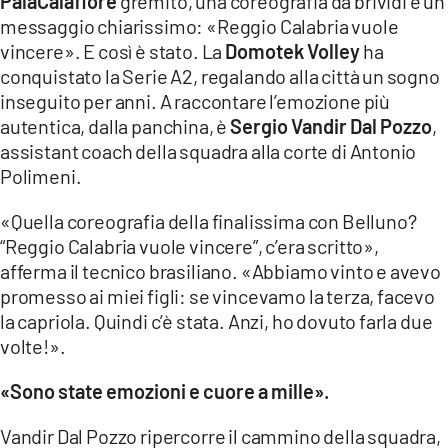
PalaCalafiore
gremito, una coreografia da brividi e un
messaggio chiarissimo: «Reggio Calabria vuole
LACITYMAG.IT
vincere». E così è stato. La
Domotek Volley
ha
conquistato la Serie A2, regalando alla città un sogno
ILREGGINO.IT
inseguito per anni. A raccontare l’emozione più
COSENZACHANNEL.IT
autentica, dalla panchina, è
Sergio Vandir Dal Pozzo
,
assistant coach della squadra alla corte di Antonio
ILVIBONESE.IT
Polimeni.
CATANZAROCHANNEL.IT
«Quella coreografia della finalissima con Belluno?
“Reggio Calabria vuole vincere”, c’era scritto»,
LACAPITALENEWS.IT
afferma il tecnico brasiliano. «Abbiamo vinto e avevo
promesso ai miei figli: se vincevamo la terza, facevo
App
la capriola. Quindi c’è stata. Anzi, ho dovuto farla due
ANDROID
volte!».
APPLE
«Sono state emozioni e cuore a mille».
Vandir Dal Pozzo ripercorre il cammino della squadra,