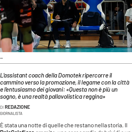
EVENTI
SPORT
Streaming
LAC TV
--
LAC NETWORK
LAC ONAIR
L’assistant coach della Domotek ripercorre il
cammino verso la promozione, il legame con la città
e l’entusiasmo dei giovani: «Questa non è più un
LaC
Network
sogno, è una realtà pallavolistica reggina»
LACPLAY.IT
REDAZIONE
GIORNALISTA
LACTV.IT
È stata una notte di quelle che restano nella storia. Il
LACONAIR.IT