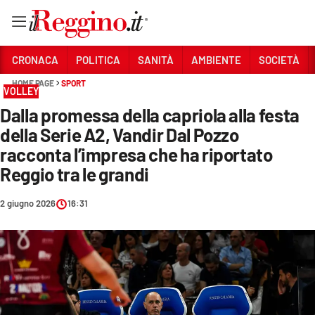
Vai
CRONACA
POLITICA
SANITÀ
AMBIENTE
SOCIETÀ
HOME PAGE
SPORT
VOLLEY
Sezioni
Dalla promessa della capriola alla festa
CRONACA
della Serie A2, Vandir Dal Pozzo
POLITICA
racconta l’impresa che ha riportato
Reggio tra le grandi
SANITÀ
2 giugno 2026
16:31
AMBIENTE
SOCIETÀ
CULTURA
ECONOMIA E LAVORO