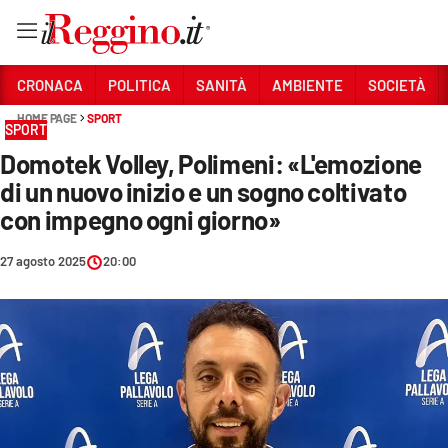
Vai
CRONACA
POLITICA
SANITÀ
AMBIENTE
SOCIETÀ
HOME PAGE
SPORT
SPORT
Sezioni
Domotek Volley, Polimeni: «L'emozione
CRONACA
di un nuovo inizio e un sogno coltivato
POLITICA
con impegno ogni giorno»
SANITÀ
27 agosto 2025
20:00
AMBIENTE
SOCIETÀ
CULTURA
ECONOMIA E LAVORO