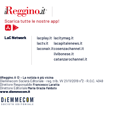
Scarica tutte le nostre app!
LaC Network
lacplay.it
lacitymag.it
lactv.it
lacapitalenews.it
laconair.it
cosenzachannel.it
ilvibonese.it
catanzarochannel.it
ilReggino.it © – La notizia è più vicina
Diemmecom Società Editoriale - reg. trib. VV 21/11/2019 n°2 - R.O.C. 4049
Direttore Responsabile
Francesco Laratta
Direttore Editoriale
Maria Grazia Falduto
www.diemmecom.it