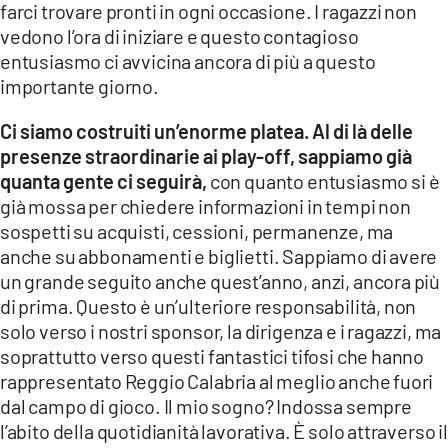
farci trovare pronti in ogni occasione. I ragazzi non
vedono l’ora di iniziare e questo contagioso
entusiasmo ci avvicina ancora di più a questo
importante giorno.
Ci siamo costruiti un’enorme platea. Al di là delle
presenze straordinarie ai play-off, sappiamo già
quanta gente ci seguirà,
con quanto entusiasmo si è
già mossa per chiedere informazioni in tempi non
sospetti su acquisti, cessioni, permanenze, ma
anche su abbonamenti e biglietti. Sappiamo di avere
un grande seguito anche quest’anno, anzi, ancora più
di prima. Questo è un’ulteriore responsabilità, non
solo verso i nostri sponsor, la dirigenza e i ragazzi, ma
soprattutto verso questi fantastici tifosi che hanno
rappresentato Reggio Calabria al meglio anche fuori
dal campo di gioco. Il mio sogno? Indossa sempre
l’abito della quotidianità lavorativa. È solo attraverso il