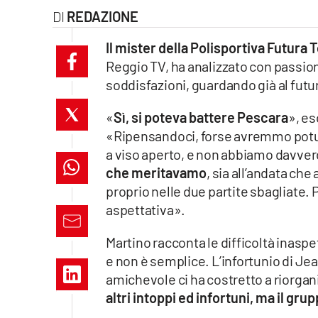
REDAZIONE
laconair.it
Il mister della Polisportiva Futura 
lacitymag.it
Reggio TV, ha analizzato con passion
soddisfazioni, guardando già al fut
ilreggino.it
«
Sì, si poteva battere Pescara
», es
cosenzachannel.it
«Ripensandoci, forse avremmo potuto
a viso aperto, e non abbiamo davver
ilvibonese.it
che meritavamo
, sia all’andata che
catanzarochannel.it
proprio nelle due partite sbagliate. 
aspettativa».
lacapitalenews.it
Martino racconta le difficoltà inaspe
e non è semplice. L’infortunio di Jean
App
amichevole ci ha costretto a riorgan
Android
altri intoppi ed infortuni, ma il g