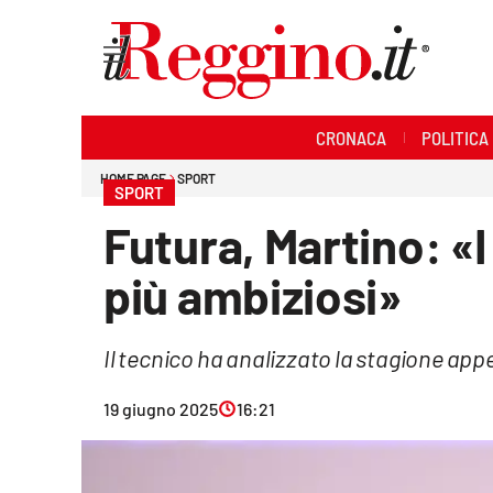
Sezioni
CRONACA
POLITICA
Cronaca
HOME PAGE
SPORT
SPORT
Politica
Futura, Martino: «
Sanità
più ambiziosi»
Ambiente
Il tecnico ha analizzato la stagione ap
Società
19 giugno 2025
16:21
Cultura
Economia e lavoro