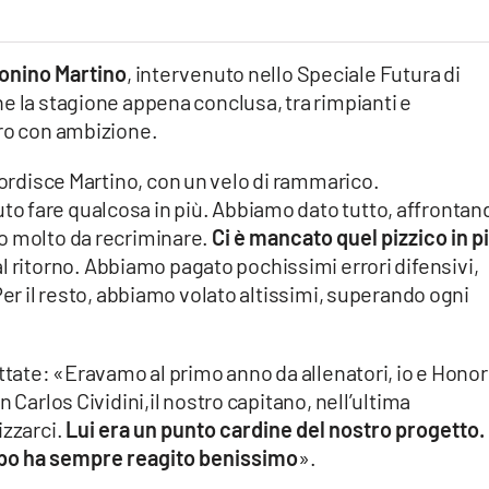
Tonino Martino
, intervenuto nello Speciale Futura di
e la stagione appena conclusa, tra rimpianti e
uro con ambizione.
ordisce Martino, con un velo di rammarico.
 fare qualcosa in più. Abbiamo dato tutto, affrontand
o molto da recriminare.
Ci è mancato quel pizzico in p
 al ritorno. Abbiamo pagato pochissimi errori difensivi,
Per il resto, abbiamo volato altissimi, superando ogni
ttate: «Eravamo al primo anno da allenatori, io e Honor
 Carlos Cividini,il nostro capitano, nell’ultima
izzarci.
Lui era un punto cardine del nostro progetto.
ruppo ha sempre reagito benissimo
».