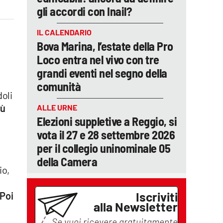
gli accordi con Inail?
IL CALENDARIO
Bova Marina, l’estate della Pro
Loco entra nel vivo con tre
grandi eventi nel segno della
comunità
oli
iù
ALLE URNE
Elezioni suppletive a Reggio, si
vota il 27 e 28 settembre 2026
per il collegio uninominale 05
della Camera
io,
Iscriviti
 Poi
alla Newsletter
Se vuoi ricevere gratuitamente