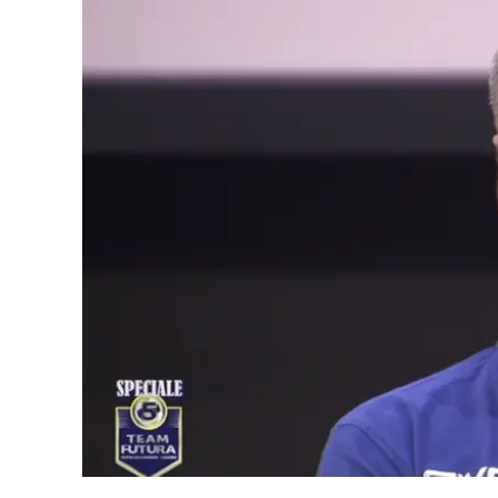
Eventi
Sport
Streaming
LaC TV
Lac Network
LaC OnAir
LaC
Network
lacplay.it
lactv.it