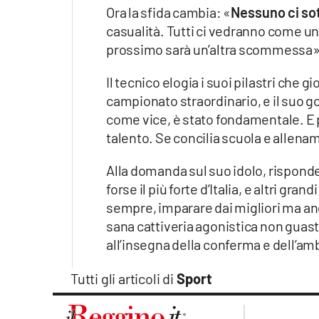
Apple
Ora la sfida cambia: «
Nessuno ci sot
casualità. Tutti ci vedranno come un
prossimo sarà un’altra scommessa»
Il tecnico elogia i suoi pilastri che g
Vai
campionato straordinario, e il suo go
come vice, è stato fondamentale. E 
talento. Se concilia scuola e allena
Alla domanda sul suo idolo, risponde
forse il più forte d’Italia, e altri gr
sempre, imparare dai migliori ma anch
sana cattiveria agonistica non guast
all’insegna della conferma e dell’am
Tutti gli articoli di
Sport