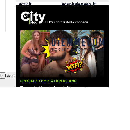
lactv.it
lacapitalenews.it
laconair.it
cosenzachannel.it
ilvibonese.it
catanzarochannel.it
ie
Lavora con noi