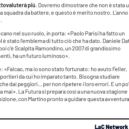
tovaluterà più
. Dovremo dimostrare che non è stata 
a squadra da battere, e questo è merito nostro. L’anno
.
iocano nel suo ruolo, in porta: «Paolo Parisi ha fatto un
l è stato l’emblema di tutto ciò che ha dato. Daniele Da
poi c’è Scalpita Ramondino, un 2007 di grandissimo
menti, ha un futuro luminoso».
: «Falcao, ma io sono stato fortunato: ho avuto Feller,
andi portieri da cui ho imparato tanto. Bisogna studiare
e dai peggiori… per non ripetere i loro errori. E un po’
a mai». La Futura si prepara così a una nuova stagione
bizione, con Martino pronto a guidare questa avventura
LaC Network