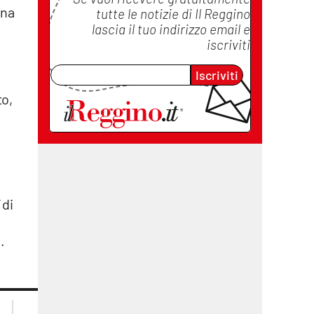
una
tutte le notizie di
Il Reggino
lascia il tuo indirizzo email e
iscriviti
Iscriviti
to,
 di
.
lacplay.it
lacitymag.it