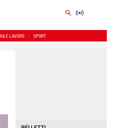
IA E LAVORO
SPORT
PIÙ LETTI