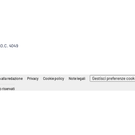
R.O.C. 4049
Gestisci preferenze cook
 alla redazione
Privacy
Cookie policy
Note legali
 riservati