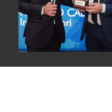
Eventi
Sport
Streaming
LaC TV
Lac Network
LaC OnAir
LaC
Network
lacplay.it
lactv.it