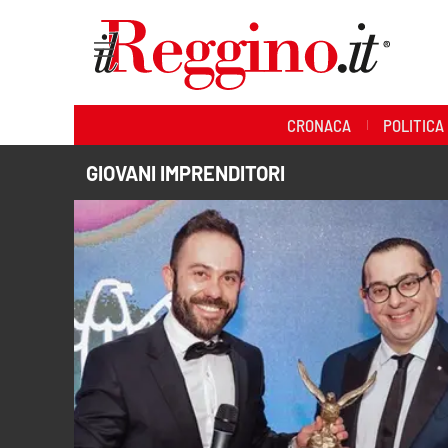
Sezioni
CRONACA
POLITICA
Cronaca
GIOVANI IMPRENDITORI
Politica
Sanità
Ambiente
Società
Cultura
Economia e lavoro