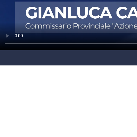
laconair.it
lacitymag.it
ilreggino.it
cosenzachannel.it
ilvibonese.it
catanzarochannel.it
lacapitalenews.it
App
Android