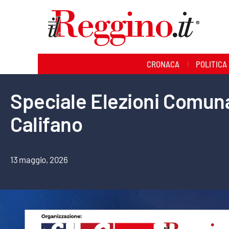
Sezioni
CRONACA
POLITICA
Cronaca
Politica
Speciale Elezioni Comunal
Califano
Sanità
Ambiente
13 maggio, 2026
Società
Cultura
Economia e lavoro