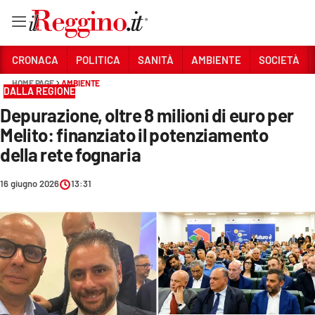
Vai
CRONACA
POLITICA
SANITÀ
AMBIENTE
SOCIETÀ
HOME PAGE
AMBIENTE
DALLA REGIONE
Sezioni
Depurazione, oltre 8 milioni di euro per
CRONACA
Melito: finanziato il potenziamento
POLITICA
della rete fognaria
SANITÀ
16 giugno 2026
13:31
AMBIENTE
SOCIETÀ
CULTURA
ECONOMIA E LAVORO