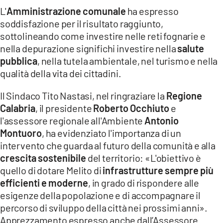
L'
Amministrazione comunale
ha espresso
soddisfazione per il risultato raggiunto,
sottolineando come investire nelle reti fognarie e
nella depurazione significhi investire nella
salute
pubblica
, nella tutela ambientale, nel turismo e nella
qualità della vita dei cittadini.
Il Sindaco Tito Nastasi, nel ringraziare la
Regione
Calabria
, il presidente
Roberto Occhiuto
e
l'assessore regionale all'Ambiente
Antonio
Montuoro
, ha evidenziato l'importanza di un
intervento che guarda al futuro della comunità e alla
crescita sostenibile
del territorio: «L'obiettivo è
quello di dotare Melito di
infrastrutture sempre più
efficienti e moderne
, in grado di rispondere alle
esigenze della popolazione e di accompagnare il
percorso di sviluppo della città nei prossimi anni».
Apprezzamento espresso anche dall’Assessore