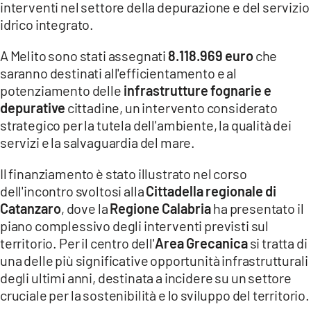
interventi nel settore della depurazione e del servizio
idrico integrato.
LACITYMAG.IT
A Melito sono stati assegnati
8.118.969 euro
che
ILREGGINO.IT
saranno destinati all'efficientamento e al
COSENZACHANNEL.IT
potenziamento delle
infrastrutture fognarie e
depurative
cittadine, un intervento considerato
ILVIBONESE.IT
strategico per la tutela dell'ambiente, la qualità dei
servizi e la salvaguardia del mare.
CATANZAROCHANNEL.IT
Il finanziamento è stato illustrato nel corso
LACAPITALENEWS.IT
dell'incontro svoltosi alla
Cittadella regionale di
Catanzaro
, dove la
Regione Calabria
ha presentato il
App
piano complessivo degli interventi previsti sul
ANDROID
territorio. Per il centro dell'
Area Grecanica
si tratta di
una delle più significative opportunità infrastrutturali
APPLE
degli ultimi anni, destinata a incidere su un settore
cruciale per la sostenibilità e lo sviluppo del territorio.