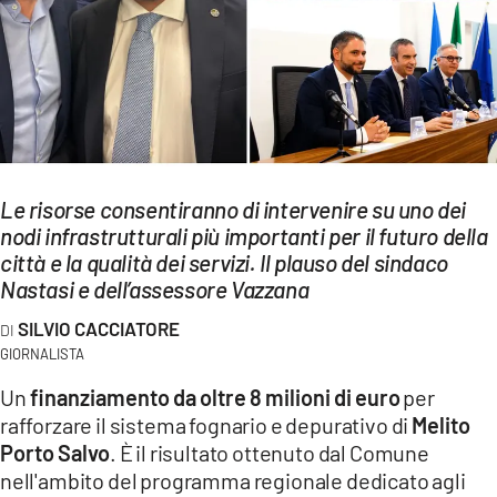
EVENTI
SPORT
Streaming
LAC TV
Le risorse consentiranno di intervenire su uno dei
LAC NETWORK
nodi infrastrutturali più importanti per il futuro della
città e la qualità dei servizi. Il plauso del sindaco
LAC ONAIR
Nastasi e dell’assessore Vazzana
SILVIO CACCIATORE
LaC
Network
GIORNALISTA
LACPLAY.IT
Un
finanziamento da oltre 8 milioni di euro
per
rafforzare il sistema fognario e depurativo di
Melito
LACTV.IT
Porto Salvo
. È il risultato ottenuto dal Comune
nell'ambito del programma regionale dedicato agli
LACONAIR.IT