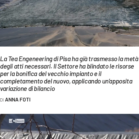
EVENTI
SPORT
Streaming
LAC TV
La Tea Engeneering di Pisa ha già trasmesso la metà
LAC NETWORK
degli atti necessari. Il Settore ha blindato le risorse
per la bonifica del vecchio impianto e il
LAC ONAIR
completamento del nuovo, applicando un’apposita
variazione di bilancio
LaC
ANNA FOTI
Network
LACPLAY.IT
LACTV.IT
LACONAIR.IT