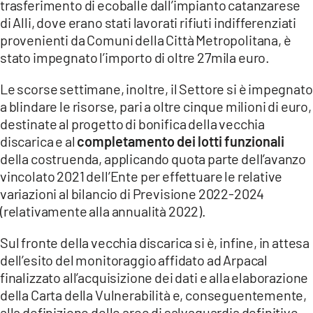
trasferimento di ecoballe dall’impianto catanzarese
di Alli, dove erano stati lavorati rifiuti indifferenziati
provenienti da Comuni della Città Metropolitana, è
stato impegnato l’importo di oltre 27mila euro.
Le scorse settimane, inoltre, il Settore si è impegnato
a blindare le risorse, pari a oltre cinque milioni di euro,
destinate al progetto di bonifica della vecchia
discarica e al
completamento dei lotti funzionali
della costruenda, applicando quota parte dell’avanzo
vincolato 2021 dell’Ente per effettuare le relative
variazioni al bilancio di Previsione 2022-2024
(relativamente alla annualità 2022).
Sul fronte della vecchia discarica si è, infine, in attesa
dell’esito del monitoraggio affidato ad Arpacal
finalizzato all’acquisizione dei dati e alla elaborazione
della Carta della Vulnerabilità e, conseguentemente,
alla definizione delle aree di salvaguardia definitive