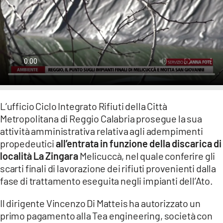
LACITYMAG.IT
ILREGGINO.IT
COSENZACHANNEL.IT
ILVIBONESE.IT
CATANZAROCHANNEL.IT
L’ufficio Ciclo Integrato Rifiuti della Città
Metropolitana di Reggio Calabria prosegue la sua
LACAPITALENEWS.IT
attività amministrativa relativa agli adempimenti
propedeutici
all’entrata in funzione della discarica di
App
località La Zingara
Melicuccà, nel quale conferire gli
scarti finali di lavorazione dei rifiuti provenienti dalla
ANDROID
fase di trattamento eseguita negli impianti dell’Ato.
APPLE
Il dirigente Vincenzo Di Matteis ha autorizzato un
primo pagamento alla Tea engineering, società con