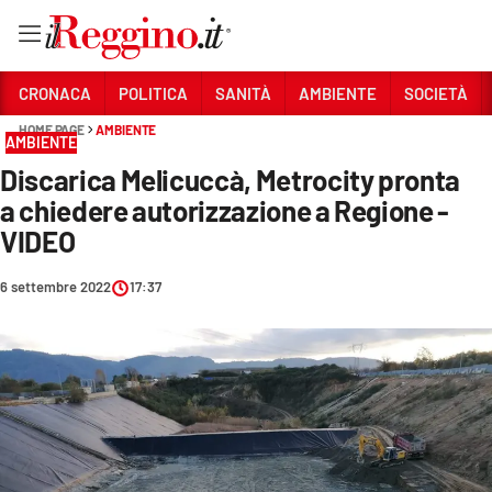
Vai
CRONACA
POLITICA
SANITÀ
AMBIENTE
SOCIETÀ
HOME PAGE
AMBIENTE
AMBIENTE
Sezioni
Discarica Melicuccà, Metrocity pronta
CRONACA
a chiedere autorizzazione a Regione -
POLITICA
VIDEO
SANITÀ
6 settembre 2022
17:37
AMBIENTE
SOCIETÀ
CULTURA
ECONOMIA E LAVORO