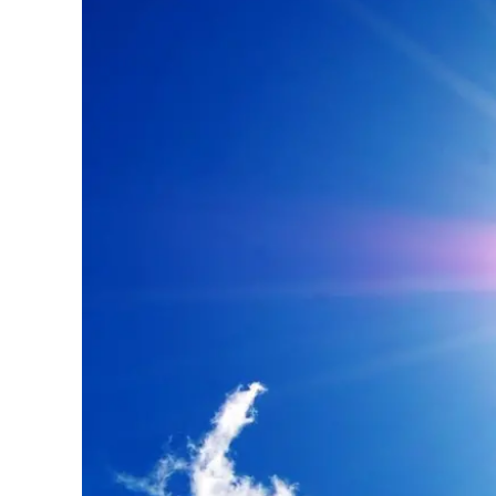
Eventi
Sport
Streaming
LaC TV
Lac Network
LaC OnAir
LaC
Network
lacplay.it
lactv.it