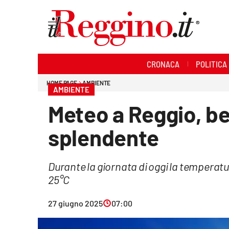
Sezioni
CRONACA
POLITICA
Cronaca
HOME PAGE
AMBIENTE
AMBIENTE
Politica
Meteo a Reggio, be
Sanità
splendente
Ambiente
Durante la giornata di oggi la temperatu
Società
25°C
Cultura
27 giugno 2025
07:00
Economia e lavoro