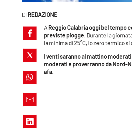
laconair.it
REDAZIONE
lacitymag.it
A
Reggio Calabria oggi bel tempo co
previste piogge
. Durante la giornat
ilreggino.it
la minima di 25°C, lo zero termico si
cosenzachannel.it
I venti saranno al mattino moderat
moderati e proverranno da Nord-N
ilvibonese.it
afa.
catanzarochannel.it
lacapitalenews.it
App
Android