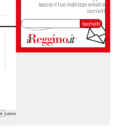
lascia il tuo indirizzo email e
iscriviti
Iscriviti
lacplay.it
lacitymag.it
lactv.it
lacapitalenews.it
laconair.it
cosenzachannel.it
ilvibonese.it
catanzarochannel.it
ie
Lavora con noi