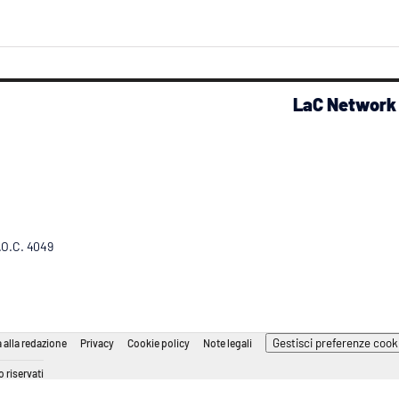
LaC Network
R.O.C. 4049
Gestisci preferenze cook
 alla redazione
Privacy
Cookie policy
Note legali
 riservati