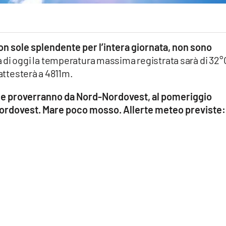
n sole splendente per l’intera giornata, non sono
a di oggi la temperatura massima registrata sarà di 32°
 attesterà a 4811m.
i e proverranno da Nord-Nordovest, al pomeriggio
ordovest. Mare poco mosso. Allerte meteo previste: