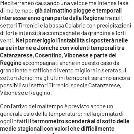
Mediterraneo causando una veloce ma intensa fase
di maltempo:
già dal mattino piogge e temporali
LACITYMAG.IT
interesseranno gran parte della Regione
tra cui i
ILREGGINO.IT
settori Tirrenici e la bassa Calabria con precipitazioni
di forte intensità accompagnate da grandine e forti
COSENZACHANNEL.IT
venti.
Nel pomeriggio l’instabilità si sposterà nelle
aree interne e Joniche con violenti temporali tra
ILVIBONESE.IT
Catanzarese, Cosentino, Vibonese e parte del
Reggino
accompagnati anche in questo caso da
CATANZAROCHANNEL.IT
grandinate e raffiche di vento migliora in serata sui
LACAPITALENEWS.IT
settori Jonici ma gli ultimi temporali saranno ancora
possibili sui settori Tirrenici specie Catanzarese,
Vibonese e Reggino.
App
ANDROID
Con l’arrivo del maltempo è previsto anche un
generale calo delle temperature: nella giornata di
APPLE
oggi infatti
il termometro scenderà al di sotto delle
medie stagionali con valori che difficilmente