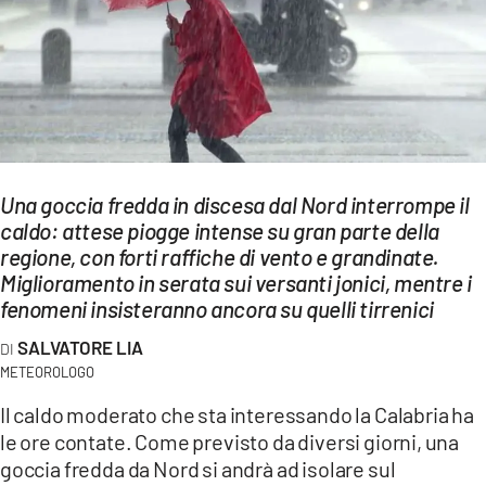
EVENTI
SPORT
Streaming
LAC TV
Una goccia fredda in discesa dal Nord interrompe il
LAC NETWORK
caldo: attese piogge intense su gran parte della
regione, con forti raffiche di vento e grandinate.
LAC ONAIR
Miglioramento in serata sui versanti jonici, mentre i
fenomeni insisteranno ancora su quelli tirrenici
LaC
SALVATORE LIA
Network
METEOROLOGO
LACPLAY.IT
Il caldo moderato che sta interessando la Calabria ha
LACTV.IT
le ore contate. Come previsto da diversi giorni, una
goccia fredda da Nord si andrà ad isolare sul
LACONAIR.IT