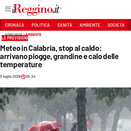
Vai
CRONACA
POLITICA
SANITÀ
AMBIENTE
SOCIETÀ
HOME PAGE
AMBIENTE
LE PREVISIONI
Sezioni
Meteo in Calabria, stop al caldo:
CRONACA
arrivano piogge, grandine e calo delle
POLITICA
temperature
SANITÀ
3 luglio 2026
05:24
AMBIENTE
SOCIETÀ
CULTURA
ECONOMIA E LAVORO