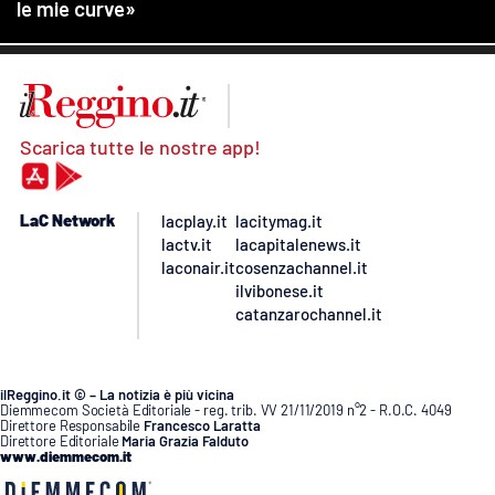
Scarica tutte le nostre app!
LaC Network
lacplay.it
lacitymag.it
lactv.it
lacapitalenews.it
laconair.it
cosenzachannel.it
ilvibonese.it
catanzarochannel.it
ilReggino.it © – La notizia è più vicina
Diemmecom Società Editoriale - reg. trib. VV 21/11/2019 n°2 - R.O.C. 4049
Direttore Responsabile
Francesco Laratta
Direttore Editoriale
Maria Grazia Falduto
www.diemmecom.it