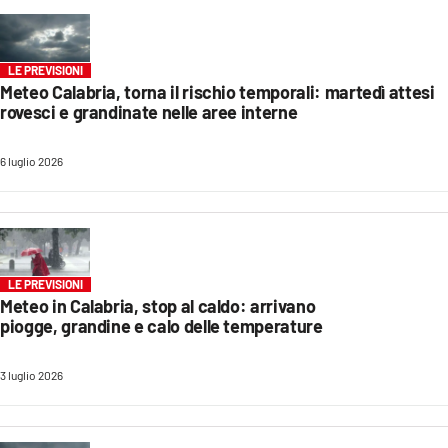
LACITYMAG.IT
LE PREVISIONI
ILREGGINO.IT
Meteo Calabria, torna il rischio temporali: martedì attesi
rovesci e grandinate nelle aree interne
COSENZACHANNEL.IT
ILVIBONESE.IT
6 luglio 2026
CATANZAROCHANNEL.IT
LACAPITALENEWS.IT
LE PREVISIONI
Meteo in Calabria, stop al caldo: arrivano
App
piogge, grandine e calo delle temperature
ANDROID
3 luglio 2026
APPLE