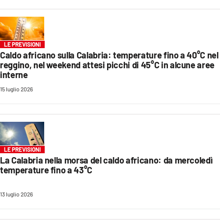
EVENTI
SPORT
LE PREVISIONI
Caldo africano sulla Calabria: temperature fino a 40°C nel
Streaming
reggino, nel weekend attesi picchi di 45°C in alcune aree
interne
LAC TV
15 luglio 2026
LAC NETWORK
LAC ONAIR
LaC
LE PREVISIONI
Network
La Calabria nella morsa del caldo africano: da mercoledì
temperature fino a 43°C
LACPLAY.IT
LACTV.IT
13 luglio 2026
LACONAIR.IT