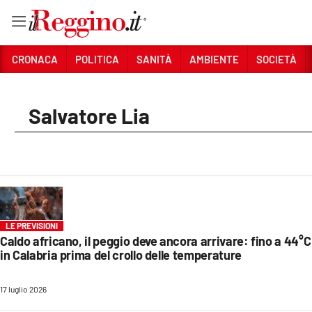
Vai
CRONACA
POLITICA
SANITÀ
AMBIENTE
SOCIETÀ
Sezioni
Salvatore Lia
CRONACA
POLITICA
SANITÀ
AMBIENTE
LE PREVISIONI
SOCIETÀ
Caldo africano, il peggio deve ancora arrivare: fino a 44°C
in Calabria prima del crollo delle temperature
CULTURA
17 luglio 2026
ECONOMIA E LAVORO