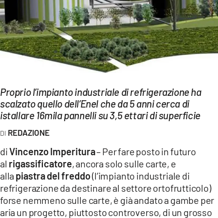
EVENTI
SPORT
Streaming
LAC TV
Proprio l’impianto industriale di refrigerazione ha
LAC NETWORK
scalzato quello dell’Enel che da 5 anni cerca di
istallare 16mila pannelli su 3,5 ettari di superficie
LAC ONAIR
REDAZIONE
LaC
di
Vincenzo Imperitura
– Per fare posto in futuro
Network
al
rigassificatore
, ancora solo sulle carte, e
LACPLAY.IT
alla
piastra del freddo
(l’impianto industriale di
refrigerazione da destinare al settore ortofrutticolo)
LACTV.IT
forse nemmeno sulle carte, è già andato a gambe per
aria un progetto, piuttosto controverso, di un grosso
LACONAIR.IT