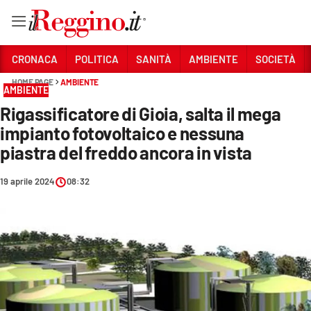
Vai
CRONACA
POLITICA
SANITÀ
AMBIENTE
SOCIETÀ
HOME PAGE
AMBIENTE
AMBIENTE
Sezioni
Rigassificatore di Gioia, salta il mega
CRONACA
impianto fotovoltaico e nessuna
POLITICA
piastra del freddo ancora in vista
SANITÀ
19 aprile 2024
08:32
AMBIENTE
SOCIETÀ
CULTURA
ECONOMIA E LAVORO