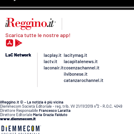
Scarica tutte le nostre app!
LaC Network
lacplay.it
lacitymag.it
lactv.it
lacapitalenews.it
laconair.it
cosenzachannel.it
ilvibonese.it
catanzarochannel.it
ilReggino.it © – La notizia è più vicina
Diemmecom Società Editoriale - reg. trib. VV 21/11/2019 n°2 - R.O.C. 4049
Direttore Responsabile
Francesco Laratta
Direttore Editoriale
Maria Grazia Falduto
www.diemmecom.it