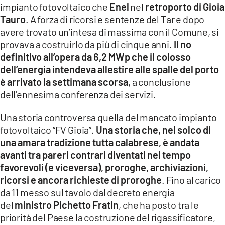
impianto fotovoltaico che
Enel
nel
retroporto di Gioia
LACITYMAG.IT
Tauro
. A forza di ricorsi e sentenze del Tar e dopo
avere trovato un’intesa di massima con il Comune, si
ILREGGINO.IT
provava a costruirlo da più di cinque anni.
Il no
definitivo all’opera da 6,2 MWp che il colosso
COSENZACHANNEL.IT
dell’energia intendeva allestire alle spalle del porto
è arrivato la settimana scorsa
, a conclusione
ILVIBONESE.IT
dell’ennesima conferenza dei servizi.
CATANZAROCHANNEL.IT
Una storia controversa quella del mancato impianto
LACAPITALENEWS.IT
fotovoltaico “FV Gioia”.
Una storia che, nel solco di
una amara tradizione tutta calabrese, è andata
avanti tra pareri contrari diventati nel tempo
App
favorevoli (e viceversa), proroghe, archiviazioni,
ANDROID
ricorsi e ancora richieste di proroghe
. Fino al carico
da 11 messo sul tavolo dal decreto energia
APPLE
del
ministro Pichetto Fratin
, che ha posto tra le
priorità del Paese la costruzione del rigassificatore,