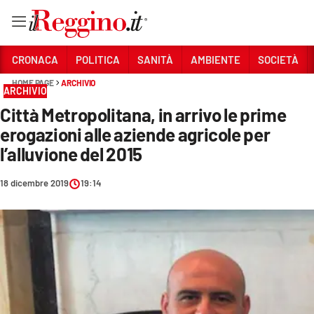
Vai
CRONACA
POLITICA
SANITÀ
AMBIENTE
SOCIETÀ
HOME PAGE
ARCHIVIO
ARCHIVIO
Sezioni
Città Metropolitana, in arrivo le prime
CRONACA
erogazioni alle aziende agricole per
POLITICA
l’alluvione del 2015
SANITÀ
18 dicembre 2019
19:14
AMBIENTE
SOCIETÀ
CULTURA
ECONOMIA E LAVORO