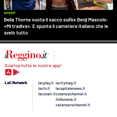
Scarica tutte le nostre app!
LaC Network
lacplay.it
lacitymag.it
lactv.it
lacapitalenews.it
laconair.it
cosenzachannel.it
ilvibonese.it
catanzarochannel.it