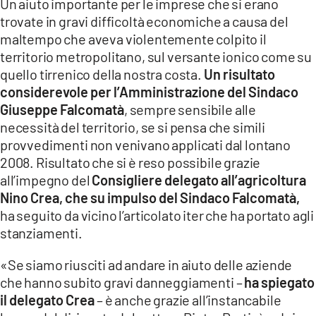
Un aiuto importante per le imprese che si erano
trovate in gravi difficoltà economiche a causa del
LACITYMAG.IT
maltempo che aveva violentemente colpito il
territorio metropolitano, sul versante ionico come su
ILREGGINO.IT
quello tirrenico della nostra costa.
Un risultato
COSENZACHANNEL.IT
considerevole per l’Amministrazione del Sindaco
Giuseppe Falcomatà
, sempre sensibile alle
ILVIBONESE.IT
necessità del territorio, se si pensa che simili
provvedimenti non venivano applicati dal lontano
CATANZAROCHANNEL.IT
2008. Risultato che si è reso possibile grazie
LACAPITALENEWS.IT
all’impegno del
Consigliere delegato all’agricoltura
Nino Crea, che su impulso del Sindaco Falcomatà,
ha seguito da vicino l’articolato iter che ha portato agli
App
stanziamenti.
ANDROID
«Se siamo riusciti ad andare in aiuto delle aziende
APPLE
che hanno subito gravi danneggiamenti –
ha spiegato
il delegato Crea
– è anche grazie all’instancabile