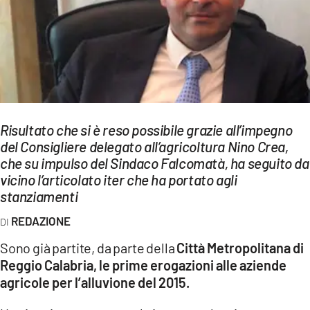
EVENTI
SPORT
Streaming
LAC TV
Risultato che si è reso possibile grazie all’impegno
LAC NETWORK
del Consigliere delegato all’agricoltura Nino Crea,
che su impulso del Sindaco Falcomatà, ha seguito da
LAC ONAIR
vicino l’articolato iter che ha portato agli
stanziamenti
LaC
REDAZIONE
Network
LACPLAY.IT
Sono già partite, da parte della
Città Metropolitana di
Reggio Calabria, le prime erogazioni alle aziende
LACTV.IT
agricole per l’alluvione del 2015.
LACONAIR.IT