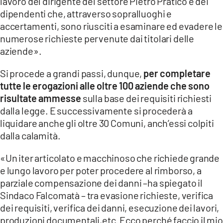
lavoro del dirigente del settore Pietro Praticò e dei
dipendenti che, attraverso sopralluoghi e
accertamenti, sono riusciti a esaminare ed evadere le
numerose richieste pervenute dai titolari delle
aziende».
Si procede a grandi passi, dunque,
per completare
tutte le erogazioni alle oltre 100 aziende che sono
risultate ammesse
sulla base dei requisiti richiesti
dalla legge. E successivamente si procederà a
liquidare anche gli oltre 30 Comuni, anch’essi colpiti
dalla calamità.
«Un iter articolato e macchinoso che richiede grande
e lungo lavoro per poter procedere al rimborso, a
parziale compensazione dei danni –ha spiegato il
Sindaco Falcomatà – tra evasione richieste, verifica
dei requisiti, verifica dei danni, esecuzione dei lavori,
produzioni documentali,etc. Ecco perché faccio il mio