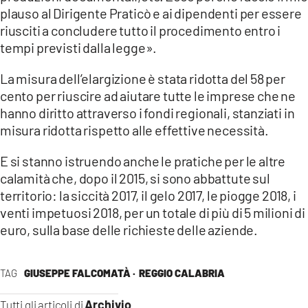
plauso al Dirigente Praticò e ai dipendenti per essere
riusciti a concludere tutto il procedimento entro i
tempi previsti dalla legge».
La misura dell’elargizione è stata ridotta del 58 per
cento per riuscire ad aiutare tutte le imprese che ne
hanno diritto attraverso i fondi regionali, stanziati in
misura ridotta rispetto alle effettive necessità.
E si stanno istruendo anche le pratiche per le altre
calamità che, dopo il 2015, si sono abbattute sul
territorio: la siccità 2017, il gelo 2017, le piogge 2018, i
venti impetuosi 2018, per un totale di più di 5 milioni di
euro, sulla base delle richieste delle aziende.
TAG
GIUSEPPE FALCOMATÀ ·
REGGIO CALABRIA
Archivio
Tutti gli articoli di