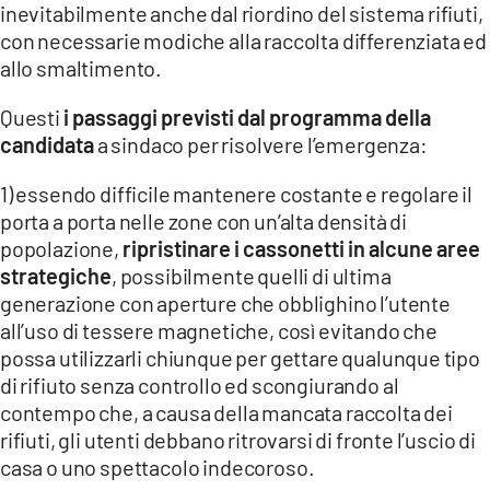
inevitabilmente anche dal riordino del sistema rifiuti,
LACITYMAG.IT
con necessarie modiche alla raccolta differenziata ed
allo smaltimento.
ILREGGINO.IT
Questi
i passaggi previsti dal programma della
COSENZACHANNEL.IT
candidata
a sindaco per risolvere l’emergenza:
ILVIBONESE.IT
1) essendo difficile mantenere costante e regolare il
porta a porta nelle zone con un’alta densità di
CATANZAROCHANNEL.IT
popolazione,
ripristinare i cassonetti in alcune aree
LACAPITALENEWS.IT
strategiche
, possibilmente quelli di ultima
generazione con aperture che obblighino l’utente
all’uso di tessere magnetiche, così evitando che
App
possa utilizzarli chiunque per gettare qualunque tipo
ANDROID
di rifiuto senza controllo ed scongiurando al
contempo che, a causa della mancata raccolta dei
APPLE
rifiuti, gli utenti debbano ritrovarsi di fronte l’uscio di
casa o uno spettacolo indecoroso.