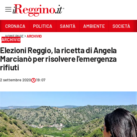
Vai
CRONACA
POLITICA
SANITÀ
AMBIENTE
SOCIETÀ
HOME PAGE
ARCHIVIO
ARCHIVIO
Sezioni
Elezioni Reggio, la ricetta di Angela
CRONACA
Marcianò per risolvere l'emergenza
POLITICA
rifiuti
SANITÀ
2 settembre 2020
19:07
AMBIENTE
SOCIETÀ
CULTURA
ECONOMIA E LAVORO