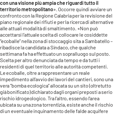
con una visione più ampia che riguardi tutto il
territorio metropolitano
». Occorre quindi avviare un
confronto con la Regione Calabria per la revisione del
piano regionale dei rifiuti e per la ricerca di alternative
alle attuali modalità di smaltimento. «Non può
accettarsi l’attuale scelta di collocare le cosiddette
“ecoballe” nella zona di stoccaggio sita a Sambatello –
ribadisce la candidata a Sindaco, che qualche
settimana fa ha effettuato un sopralluogo sul posto.
Scelta per altro denunciata da tempo e da tutti i
residenti di quel territorio alle autorità competenti.
Le ecoballe, oltre a rappresentare un reale
impedimento all’avvio dei lavori del cantieri, sono una
vera “bomba ecologica” allocata su un sito (oltretutto
già bonificato) dichiarato dagli organi preposti a serio
rischio idrogeologico. Tra l’altro, essendo l’area
ubicata su una zona torrentizia, esiste anche il rischio
di un eventuale inquinamento delle falde acquifere