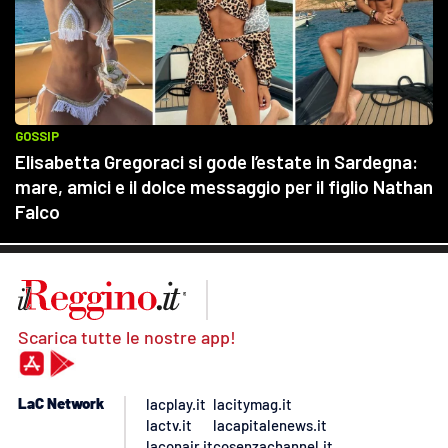
Scarica tutte le nostre app!
LaC Network
lacplay.it
lacitymag.it
lactv.it
lacapitalenews.it
laconair.it
cosenzachannel.it