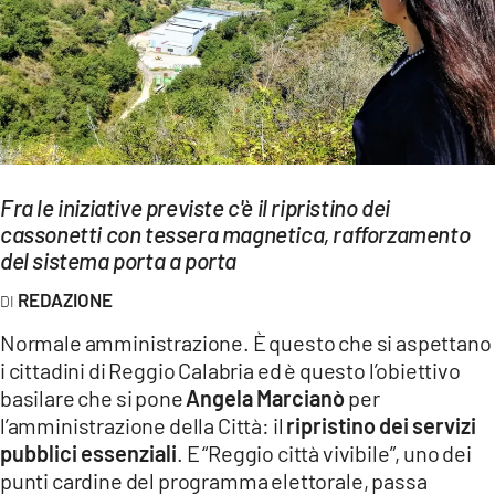
EVENTI
SPORT
Streaming
LAC TV
Fra le iniziative previste c'è il ripristino dei
LAC NETWORK
cassonetti con tessera magnetica, rafforzamento
del sistema porta a porta
LAC ONAIR
REDAZIONE
LaC
Normale amministrazione. È questo che si aspettano
Network
i cittadini di Reggio Calabria ed è questo l’obiettivo
LACPLAY.IT
basilare che si pone
Angela Marcianò
per
l’amministrazione della Città: il
ripristino dei servizi
LACTV.IT
pubblici essenziali
. E “Reggio città vivibile”, uno dei
punti cardine del programma elettorale, passa
LACONAIR.IT