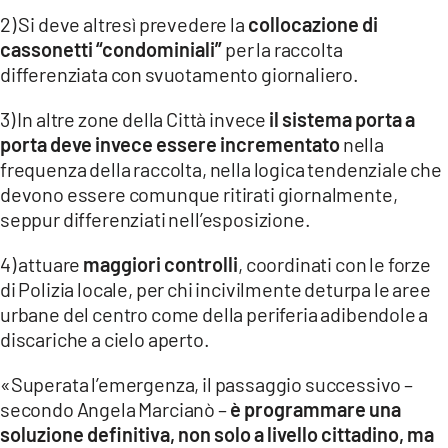
2) Si deve altresì prevedere la
collocazione di
cassonetti “condominiali”
per la raccolta
differenziata con svuotamento giornaliero.
3) In altre zone della Città invece
il sistema porta a
porta deve invece essere incrementato
nella
frequenza della raccolta, nella logica tendenziale che
devono essere comunque ritirati giornalmente,
seppur differenziati nell’esposizione.
4) attuare
maggiori controlli
, coordinati con le forze
di Polizia locale, per chi incivilmente deturpa le aree
urbane del centro come della periferia adibendole a
discariche a cielo aperto.
«Superata l’emergenza, il passaggio successivo –
secondo Angela Marcianò –
è programmare una
soluzione definitiva, non solo a livello cittadino, ma