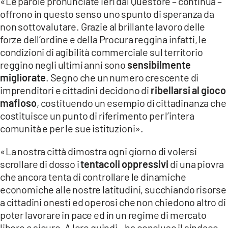
«Le parole pronunciate ieri dal Questore – continua –
offrono in questo senso uno spunto di speranza da
non sottovalutare. Grazie al brillante lavoro delle
forze dell’ordine e della Procura reggina infatti, le
condizioni di agibilità commerciale sul territorio
reggino negli ultimi anni sono
sensibilmente
migliorate
. Segno che un numero crescente di
imprenditori e cittadini decidono di
ribellarsi al gioco
mafioso
, costituendo un esempio di cittadinanza che
costituisce un punto di riferimento per l’intera
comunità e per le sue istituzioni».
«La nostra città dimostra ogni giorno di volersi
scrollare di dosso i
tentacoli oppressivi
di una piovra
che ancora tenta di controllare le dinamiche
economiche alle nostre latitudini, succhiando risorse
a cittadini onesti ed operosi che non chiedono altro di
poter lavorare in pace ed in un regime di mercato
libero e sicuro. A loro quindi – ha concluso il sindaco