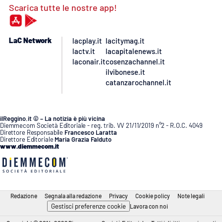
Scarica tutte le nostre app!
LaC Network
lacplay.it
lacitymag.it
lactv.it
lacapitalenews.it
laconair.it
cosenzachannel.it
ilvibonese.it
catanzarochannel.it
ilReggino.it © – La notizia è più vicina
Diemmecom Società Editoriale - reg. trib. VV 21/11/2019 n°2 - R.O.C. 4049
Direttore Responsabile
Francesco Laratta
Direttore Editoriale
Maria Grazia Falduto
www.diemmecom.it
Redazione
Segnala alla redazione
Privacy
Cookie policy
Note legali
Gestisci preferenze cookie
Lavora con noi