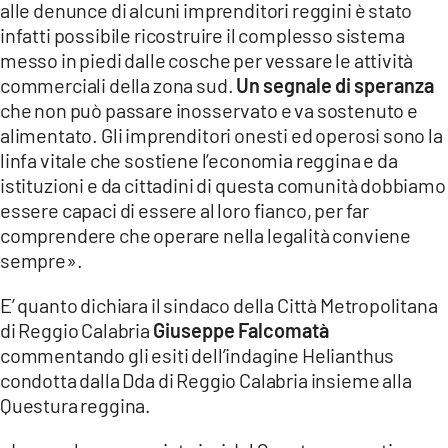
alle denunce di alcuni imprenditori reggini è stato
infatti possibile ricostruire il complesso sistema
LACITYMAG.IT
messo in piedi dalle cosche per vessare le attività
ILREGGINO.IT
commerciali della zona sud.
Un segnale di speranza
che non può passare inosservato e va sostenuto e
COSENZACHANNEL.IT
alimentato. Gli imprenditori onesti ed operosi sono la
linfa vitale che sostiene l’economia reggina e da
ILVIBONESE.IT
istituzioni e da cittadini di questa comunità dobbiamo
CATANZAROCHANNEL.IT
essere capaci di essere al loro fianco, per far
comprendere che operare nella legalità conviene
LACAPITALENEWS.IT
sempre».
E’ quanto dichiara il sindaco della Città Metropolitana
App
di Reggio Calabria
Giuseppe Falcomatà
ANDROID
commentando gli esiti dell’indagine Helianthus
condotta dalla Dda di Reggio Calabria insieme alla
APPLE
Questura reggina.