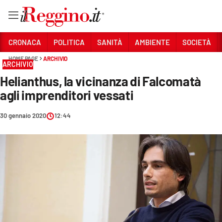
Vai
CRONACA
POLITICA
SANITÀ
AMBIENTE
SOCIETÀ
HOME PAGE
ARCHIVIO
ARCHIVIO
Sezioni
Helianthus, la vicinanza di Falcomatà
CRONACA
agli imprenditori vessati
POLITICA
30 gennaio 2020
12:44
SANITÀ
AMBIENTE
SOCIETÀ
CULTURA
ECONOMIA E LAVORO