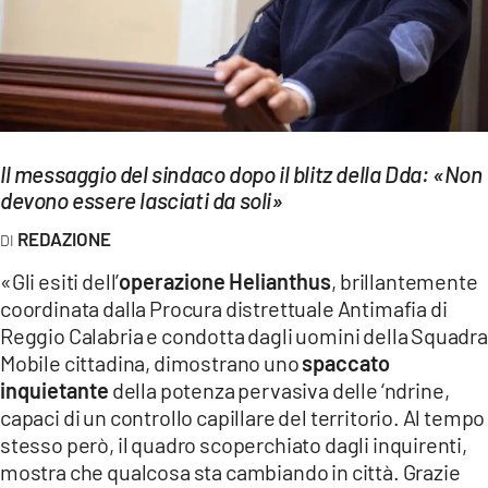
EVENTI
SPORT
Streaming
Il messaggio del sindaco dopo il blitz della Dda: «Non
LAC TV
devono essere lasciati da soli»
LAC NETWORK
REDAZIONE
LAC ONAIR
«Gli esiti dell’
operazione Helianthus
, brillantemente
coordinata dalla Procura distrettuale Antimafia di
LaC
Reggio Calabria e condotta dagli uomini della Squadra
Network
Mobile cittadina, dimostrano uno
spaccato
LACPLAY.IT
inquietante
della potenza pervasiva delle ‘ndrine,
capaci di un controllo capillare del territorio. Al tempo
LACTV.IT
stesso però, il quadro scoperchiato dagli inquirenti,
mostra che qualcosa sta cambiando in città. Grazie
LACONAIR.IT