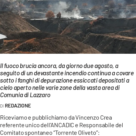
EVENTI
SPORT
Streaming
LAC TV
LAC NETWORK
Il fuoco brucia ancora, da giorno due agosto, a
seguito di un devastante incendio continua a covare
LAC ONAIR
sotto i fanghi di depurazione essiccati depositati a
cielo aperto nelle varie zone della vasta area di
LaC
Comunia di Lazzaro
Network
REDAZIONE
LACPLAY.IT
Riceviamo e pubblichiamo da Vincenzo Crea
LACTV.IT
referente unico dell’ANCADIC e Responsabile del
Comitato spontaneo “Torrente Oliveto”:
LACONAIR.IT