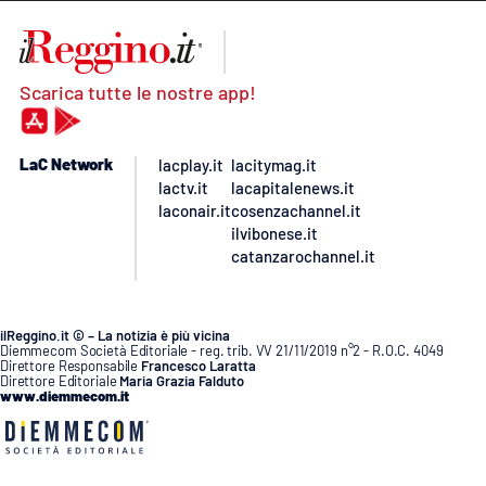
Scarica tutte le nostre app!
LaC Network
lacplay.it
lacitymag.it
lactv.it
lacapitalenews.it
laconair.it
cosenzachannel.it
ilvibonese.it
catanzarochannel.it
ilReggino.it © – La notizia è più vicina
Diemmecom Società Editoriale - reg. trib. VV 21/11/2019 n°2 - R.O.C. 4049
Direttore Responsabile
Francesco Laratta
Direttore Editoriale
Maria Grazia Falduto
www.diemmecom.it