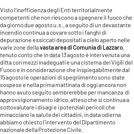
Visto l’inefficienza degli Enti territorialmente
LACITYMAG.IT
competenti che non riescono a spegnere il fuoco che
ILREGGINO.IT
da giorno due agosto u.s., a seguito di un devastante
incendio continua a covare sotto i fanghi di
COSENZACHANNEL.IT
depurazione essiccati depositati a cielo aperto nelle
varie zone della
vasta area di Comunia di Lazzaro
,
ILVIBONESE.IT
tenuto conto che in data 13 agosto è intervenuta una
ditta con mezzi inadeguati e una cisterna dei Vigili del
CATANZAROCHANNEL.IT
Fuoco e in considerazione che inspiegabilmente dal
LACAPITALENEWS.IT
15 agosto le operazioni di spegnimento sono state
sospese e nella prima mattinata di oggi ancora non
hanno avuto seguito sembrerebbe per mancanza di
App
approvvigionamento idrico, atteso che si continua a
ANDROID
sottovalutare i disagi e i potenziali pericoli che
minacciano la salute dei cittadini, in data odierna
APPLE
abbiamo chiesto l’intervento del Dipartimento
nazionale della Protezione Civile.