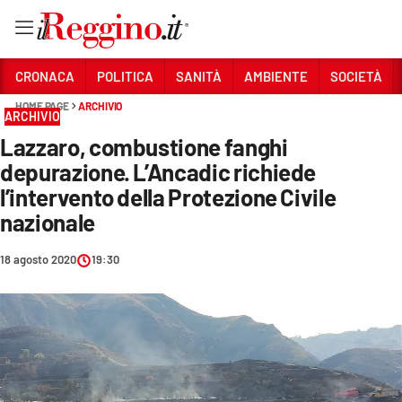
Vai
CRONACA
POLITICA
SANITÀ
AMBIENTE
SOCIETÀ
HOME PAGE
ARCHIVIO
ARCHIVIO
Sezioni
Lazzaro, combustione fanghi
CRONACA
depurazione. L’Ancadic richiede
POLITICA
l’intervento della Protezione Civile
nazionale
SANITÀ
18 agosto 2020
19:30
AMBIENTE
SOCIETÀ
CULTURA
ECONOMIA E LAVORO