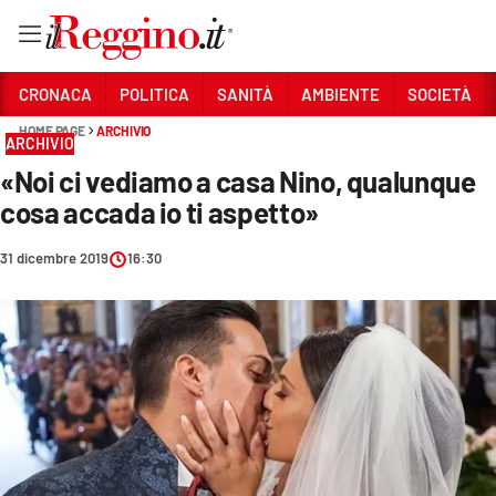
Vai
CRONACA
POLITICA
SANITÀ
AMBIENTE
SOCIETÀ
HOME PAGE
ARCHIVIO
ARCHIVIO
Sezioni
«Noi ci vediamo a casa Nino, qualunque
CRONACA
cosa accada io ti aspetto»
POLITICA
31 dicembre 2019
16:30
SANITÀ
AMBIENTE
SOCIETÀ
CULTURA
ECONOMIA E LAVORO