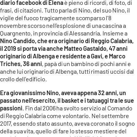
diario facebook di Elena
è pieno di ricordi, di foto, di
frasi, di citazioni. Tutto parla di Nino, del suo Nino, il
LACITYMAG.IT
vigile del fuoco tragicamente scomparso l’8
ILREGGINO.IT
novembre scorso nell’esplosione di una cascina a
Quargnento, in provincia di Alessandria. Insieme a
COSENZACHANNEL.IT
Nino Candido, che era originario di Reggio Calabria,
il 2019 si porta via anche Matteo Gastaldo, 47 anni
ILVIBONESE.IT
originario di Albenga e residente a Gavi, e Marco
Triches, 36 anni
, papà di un bambino di pochi anni e
CATANZAROCHANNEL.IT
anche lui originario di Albenga, tutti rimasti uccisi dal
LACAPITALENEWS.IT
crollo dell’edificio.
Era giovanissimo Nino, aveva appena 32 anni, un
App
passato nell’esercito, il basket e i tatuaggi tra le sue
ANDROID
passioni
. Fin dal 2006 ha svolto servizio al Comando
di Reggio Calabria come volontario. Nel settembre
APPLE
2017, essendo stato assunto, aveva coronato il sogno
della sua vita, quello di fare lo stesso mestiere del