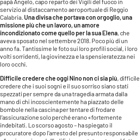
papà Angelo, capo reparto dei Vigili del fuoco in
servizio al distaccamento aeroportuale di Reggio
Calabria.
Una divisa che portava con orgoglio, una
missione più che un lavoro, un amore
incondizionato come quello per la sua Elena
, che
aveva sposato nel settembre 2018. Poco più di un
anno fa. Tantissime le foto sui loro profili social, i loro
volti sorridenti, la giovinezza e la spensieratezza nei
loro occhi.
Difficile credere che oggi Nino non ci sia più
, difficile
credere che i suoi sogni e il suo sorriso siano stati
spezzati per sempre da una tragedia armata dalla
mano di chi incoscientemente ha piazzato delle
bombole nella cascina per tentare di frodare
l’assicurazione solo perché erano «fortemente
indebitati. Lo scorso agosto – ha spiegato il
procuratore dopo l’arresto del presunto responsabile