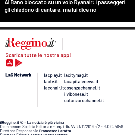
Scarica tutte le nostre app!
LaC Network
lacplay.it
lacitymag.it
lactv.it
lacapitalenews.it
laconair.it
cosenzachannel.it
ilvibonese.it
catanzarochannel.it
ilReggino.it © – La notizia è più vicina
Diemmecom Società Editoriale - reg. trib. VV 21/11/2019 n°2 - R.O.C. 4049
Direttore Responsabile
Francesco Laratta
Direttore Editoriale
Maria Grazia Falduto