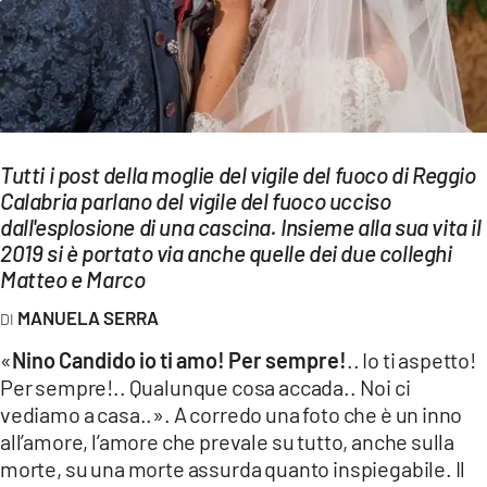
EVENTI
SPORT
Streaming
Tutti i post della moglie del vigile del fuoco di Reggio
LAC TV
Calabria parlano del vigile del fuoco ucciso
LAC NETWORK
dall'esplosione di una cascina. Insieme alla sua vita il
2019 si è portato via anche quelle dei due colleghi
LAC ONAIR
Matteo e Marco
MANUELA SERRA
LaC
Network
«
Nino Candido io ti amo! Per sempre!
.. Io ti aspetto!
Per sempre!.. Qualunque cosa accada.. Noi ci
LACPLAY.IT
vediamo a casa..». A corredo una foto che è un inno
LACTV.IT
all’amore, l’amore che prevale su tutto, anche sulla
morte, su una morte assurda quanto inspiegabile. Il
LACONAIR.IT