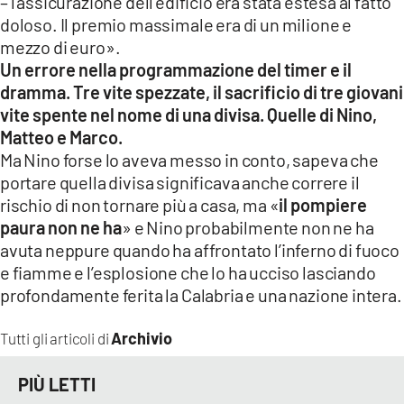
– l’assicurazione dell’edificio era stata estesa al fatto
doloso. Il premio massimale era di un milione e
mezzo di euro».
Un errore nella programmazione del timer e il
dramma. Tre vite spezzate, il sacrificio di tre giovani
vite spente nel nome di una divisa. Quelle di Nino,
Matteo e Marco.
Ma Nino forse lo aveva messo in conto, sapeva che
portare quella divisa significava anche correre il
rischio di non tornare più a casa, ma «
il pompiere
paura non ne ha
» e Nino probabilmente non ne ha
avuta neppure quando ha affrontato l’inferno di fuoco
e fiamme e l’esplosione che lo ha ucciso lasciando
profondamente ferita la Calabria e una nazione intera.
Archivio
Tutti gli articoli di
PIÙ LETTI