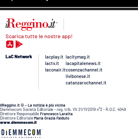
Scarica tutte le nostre app!
LaC Network
lacplay.it
lacitymag.it
lactv.it
lacapitalenews.it
laconair.it
cosenzachannel.it
ilvibonese.it
catanzarochannel.it
ilReggino.it © – La notizia è più vicina
Diemmecom Società Editoriale - reg. trib. VV 21/11/2019 n°2 - R.O.C. 4049
Direttore Responsabile
Francesco Laratta
Direttore Editoriale
Maria Grazia Falduto
www.diemmecom.it