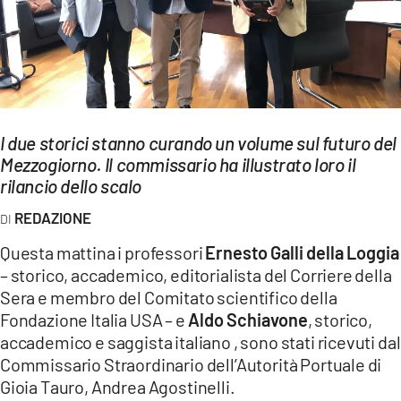
EVENTI
SPORT
Streaming
I due storici stanno curando un volume sul futuro del
LAC TV
Mezzogiorno. Il commissario ha illustrato loro il
LAC NETWORK
rilancio dello scalo
REDAZIONE
LAC ONAIR
Questa mattina i professori
Ernesto Galli della Loggia
LaC
– storico, accademico, editorialista del Corriere della
Network
Sera e membro del Comitato scientifico della
LACPLAY.IT
Fondazione Italia USA – e
Aldo Schiavone
, storico,
accademico e saggista italiano , sono stati ricevuti dal
LACTV.IT
Commissario Straordinario dell’Autorità Portuale di
Gioia Tauro, Andrea Agostinelli.
LACONAIR.IT