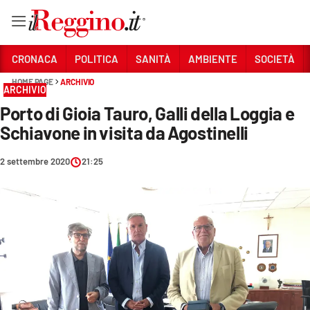
Vai
CRONACA
POLITICA
SANITÀ
AMBIENTE
SOCIETÀ
HOME PAGE
ARCHIVIO
ARCHIVIO
Sezioni
Porto di Gioia Tauro, Galli della Loggia e
CRONACA
Schiavone in visita da Agostinelli
POLITICA
2 settembre 2020
21:25
SANITÀ
AMBIENTE
SOCIETÀ
CULTURA
ECONOMIA E LAVORO