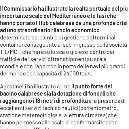
Il Commissario ha illustrato la realtà portuale del più
LACITYMAG.IT
importante scalo del Mediterraneo e le fasi che
hanno portato l’Hub calabrese da una profonda crisi
ILREGGINO.IT
ad uno straordinario rilancio economico
COSENZACHANNEL.IT
determinato dal cambio di gestione del terminal
container conseguente al sub-ingresso della società
ILVIBONESE.IT
TIL/MCT, che ha reso lo scalo gioiese centro dei
traffici e dei servizi di transhipment su scala
CATANZAROCHANNEL.IT
mondiale con l’approdo in porto delle navi più grandi
LACAPITALENEWS.IT
del mondo con capacità di 24000 teus.
Agostinelli ha illustrato come i
l punto forte del
App
bacino calabrese sia la dotazione di fondali che
ANDROID
raggiungono i 18 metri di profondità
e la presenza di
eccellenti servizi tecnico nautici (correntometro,
APPLE
stazione metereologica e la lettura di marea) che
hanno permesso allo scalo di confermarsi leader