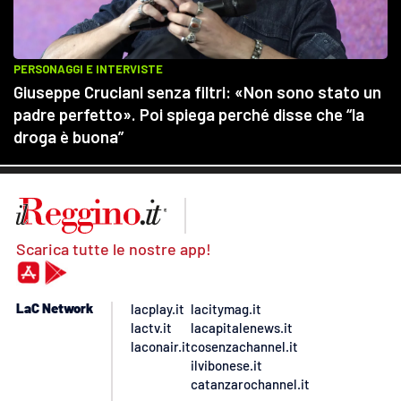
Scarica tutte le nostre app!
LaC Network
lacplay.it
lacitymag.it
lactv.it
lacapitalenews.it
laconair.it
cosenzachannel.it
ilvibonese.it
catanzarochannel.it