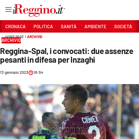
Vai
CRONACA
POLITICA
SANITÀ
AMBIENTE
SOCIETÀ
HOME PAGE
ARCHIVIO
ARCHIVIO
Sezioni
Reggina-Spal, i convocati: due assenze
CRONACA
pesanti in difesa per Inzaghi
POLITICA
13 gennaio 2023
18:54
SANITÀ
AMBIENTE
SOCIETÀ
CULTURA
ECONOMIA E LAVORO