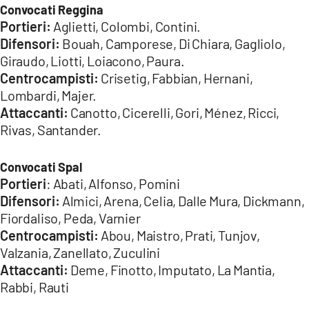
Convocati Reggina
LACITYMAG.IT
Portieri:
Aglietti, Colombi, Contini.
Difensori:
Bouah, Camporese, Di Chiara, Gagliolo,
ILREGGINO.IT
Giraudo, Liotti, Loiacono, Paura.
Centrocampisti:
Crisetig, Fabbian, Hernani,
COSENZACHANNEL.IT
Lombardi, Majer.
Attaccanti:
Canotto, Cicerelli, Gori, Ménez, Ricci,
ILVIBONESE.IT
Rivas, Santander.
CATANZAROCHANNEL.IT
Convocati Spal
LACAPITALENEWS.IT
Portieri
: Abati, Alfonso, Pomini
Difensori:
Almici, Arena, Celia, Dalle Mura, Dickmann,
App
Fiordaliso, Peda, Varnier
Centrocampisti:
Abou, Maistro, Prati, Tunjov,
ANDROID
Valzania, Zanellato, Zuculini
APPLE
Attaccanti:
Deme, Finotto, Imputato, La Mantia,
Rabbi, Rauti