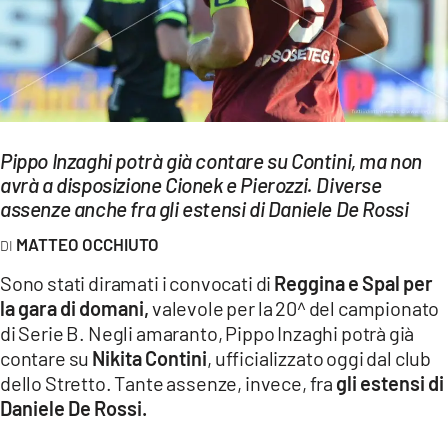
EVENTI
SPORT
Streaming
Pippo Inzaghi potrà già contare su Contini, ma non
LAC TV
avrà a disposizione Cionek e Pierozzi. Diverse
LAC NETWORK
assenze anche fra gli estensi di Daniele De Rossi
MATTEO OCCHIUTO
LAC ONAIR
Sono stati diramati i convocati di
Reggina e Spal per
LaC
la gara di domani,
valevole per la 20^ del campionato
Network
di Serie B. Negli amaranto, Pippo Inzaghi potrà già
LACPLAY.IT
contare su
Nikita Contini
, ufficializzato oggi dal club
dello Stretto. Tante assenze, invece, fra
gli estensi di
LACTV.IT
Daniele De Rossi.
LACONAIR.IT