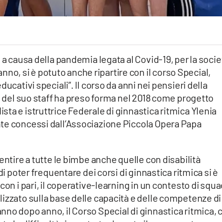
 a causa della pandemia legata al Covid-19, per la socie
anno, si è potuto anche ripartire con il corso Special,
ucativi speciali”. Il corso da anni nei pensieri della
 e del suo staff ha preso forma nel 2018 come progetto
ta e istruttrice Federale di ginnastica ritmica Ylenia
te concessi dall’Associazione Piccola Opera Papa
entire a tutte le bimbe anche quelle con disabilità
di poter frequentare dei corsi di ginnastica ritmica si è
con i pari, il coperative-learning in un contesto di squ
izzato sulla base delle capacità e delle competenze di
no dopo anno, il Corso Special di ginnastica ritmica, 