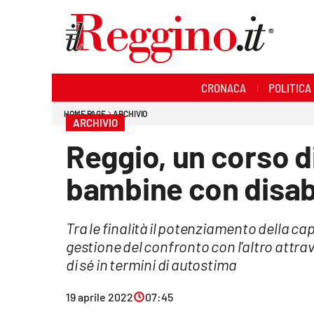
Sezioni
CRONACA
POLITICA
Cronaca
HOME PAGE
ARCHIVIO
ARCHIVIO
Politica
Reggio, un corso d
Sanità
bambine con disabi
Ambiente
Tra le finalità il potenziamento della ca
Società
gestione del confronto con l'altro attr
Cultura
di sé in termini di autostima
Economia e lavoro
19 aprile 2022
07:45