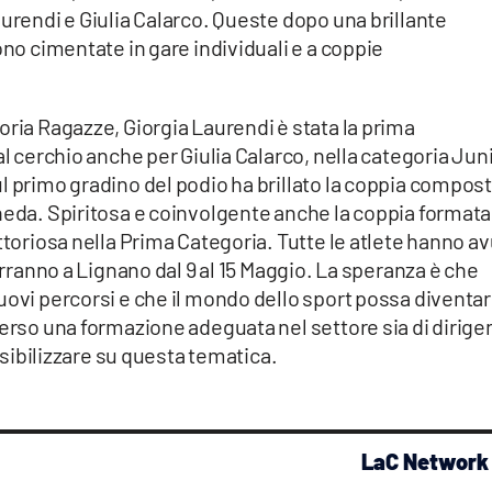
aurendi e Giulia Calarco. Queste dopo una brillante
ono cimentate in gare individuali e a coppie
oria Ragazze, Giorgia Laurendi è stata la prima
al cerchio anche per Giulia Calarco, nella categoria Juni
l primo gradino del podio ha brillato la coppia compos
heda. Spiritosa e coinvolgente anche la coppia formata
ttoriosa nella Prima Categoria. Tutte le atlete hanno a
terranno a Lignano dal 9 al 15 Maggio. La speranza è che
uovi percorsi e che il mondo dello sport possa diventa
verso una formazione adeguata nel settore sia di dirige
ensibilizzare su questa tematica.
LaC Network