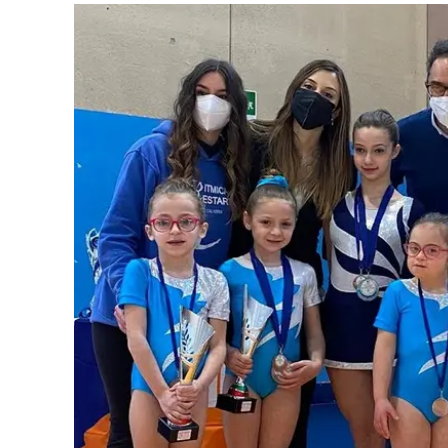
Eventi
Sport
Streaming
LaC TV
Lac Network
LaC OnAir
LaC
Network
lacplay.it
lactv.it