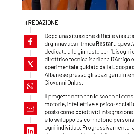
laconair.it
REDAZIONE
lacitymag.it
Dopo una situazione difficile vissuta
ilreggino.it
di ginnastica ritmica
Restar
t, quest’
dedicato alle ginnaste con “bisogni ed
cosenzachannel.it
direttrice tecnica Marilena D’Arrigo
ilvibonese.it
sperimentale guidato dalla Logopedis
Albanese presso gli spazi gentilmen
catanzarochannel.it
Giovanni Onlus.
lacapitalenews.it
Il progetto nato con lo scopo di cons
motorie, intellettive e psico-sociali 
posto come obiettivi: l’integrazione 
App
e lo sviluppo psico-motorio personal
Android
ogni individuo. Progressivamente, an