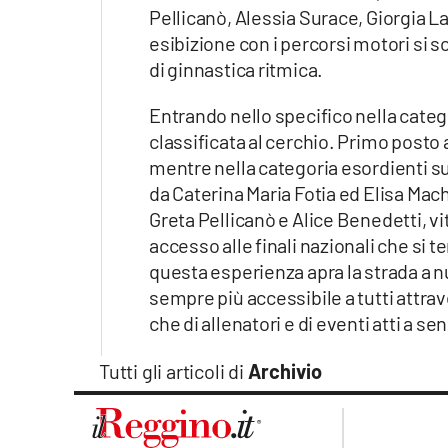
Pellicanò, Alessia Surace, Giorgia L
esibizione con i percorsi motori si s
di ginnastica ritmica.
Entrando nello specifico nella categ
classificata al cerchio. Primo posto 
mentre nella categoria esordienti su
da Caterina Maria Fotia ed Elisa Mac
Greta Pellicanò e Alice Benedetti, vi
accesso alle finali nazionali che si 
questa esperienza apra la strada a n
sempre più accessibile a tutti attra
che di allenatori e di eventi atti a s
Tutti gli articoli di
Archivio