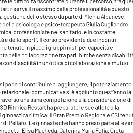
e le difficoltà riscontrate durante il percorso, tra que
tart riserva il massimo della professionalità a questo
a gestione dello stesso da parte di Ylenia Albanese,
 e della psicologa e psico-terapeuta Giulia Cugliandro.
tmica, professioniste nel sanitario, e in costante
à e dello sport”. Il corso previdente due incontri
ene tenuto in piccoli gruppi misti per capacità e
 nella collaborazione tra pari: bimbe senza disabilit
con disabilità in un’ottica di collaborazione e mutuo
tà si pone di contribuire a raggiungere, il potenziamento
e relazionale-comunicativa si è aggiunto quest’anno la
ttraverso una sana competizione e la considerazione di
 ASD Ritmica Restart ha preparato le sue atlete alla
di ginnastica ritmica: Il Gran Premio Regionale CSI tenu
r di Pellaro. Le ginnaste che hanno preso parte all’eve
enedetti, Elisa Macheda, Caterina Maria Fotia, Greta