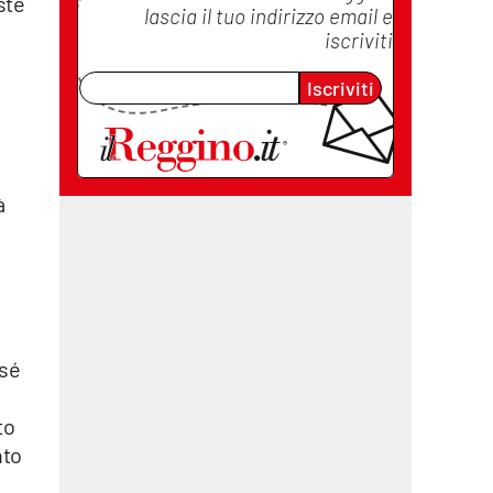
ste
lascia il tuo indirizzo email e
iscriviti
Iscriviti
à
 sé
to
nto