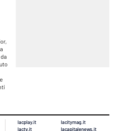
or,
ta
 da
vuto
re
nti
lacplay.it
lacitymag.it
lactv.it
lacapitalenews.it