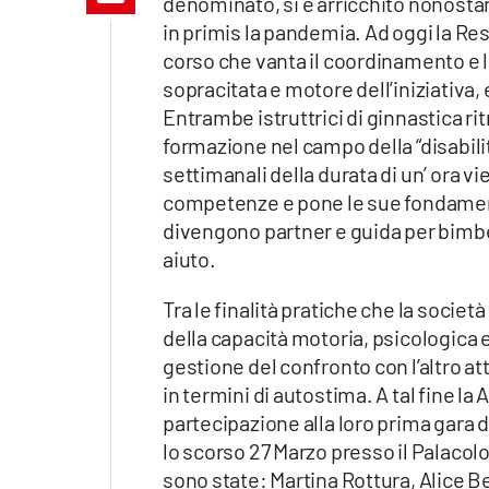
denominato, si è arricchito nonostant
Apple
in primis la pandemia. Ad oggi la Res
corso che vanta il coordinamento e l
sopracitata e motore dell’iniziativa,
Entrambe istruttrici di ginnastica ri
Vai
formazione nel campo della “disabilit
settimanali della durata di un’ ora vi
competenze e pone le sue fondamenta
divengono partner e guida per bimbe 
aiuto.
Tra le finalità pratiche che la socie
della capacità motoria, psicologica 
gestione del confronto con l’altro a
in termini di autostima. A tal fine la
partecipazione alla loro prima gara 
lo scorso 27 Marzo presso il Palacolo
sono state: Martina Rottura, Alice B