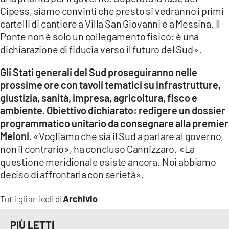
Cipess, siamo convinti che presto si vedranno i primi
cartelli di cantiere a Villa San Giovanni e a Messina. Il
Ponte non è solo un collegamento fisico: è una
dichiarazione di fiducia verso il futuro del Sud».
Gli Stati generali del Sud proseguiranno nelle
prossime ore con tavoli tematici su infrastrutture,
giustizia, sanità, impresa, agricoltura, fisco e
ambiente. Obiettivo dichiarato: redigere un dossier
programmatico unitario da consegnare alla premier
Meloni.
«Vogliamo che sia il Sud a parlare al governo,
non il contrario», ha concluso Cannizzaro. «La
questione meridionale esiste ancora. Noi abbiamo
deciso di affrontarla con serietà».
Archivio
Tutti gli articoli di
PIÙ LETTI