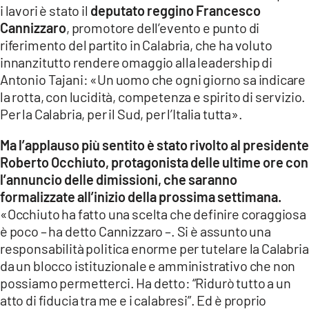
i lavori è stato il
deputato reggino Francesco
LACITYMAG.IT
Cannizzaro
, promotore dell’evento e punto di
riferimento del partito in Calabria, che ha voluto
ILREGGINO.IT
innanzitutto rendere omaggio alla leadership di
Antonio Tajani: «Un uomo che ogni giorno sa indicare
COSENZACHANNEL.IT
la rotta, con lucidità, competenza e spirito di servizio.
Per la Calabria, per il Sud, per l’Italia tutta».
ILVIBONESE.IT
CATANZAROCHANNEL.IT
Ma l’applauso più sentito è stato rivolto al presidente
Roberto Occhiuto, protagonista delle ultime ore con
LACAPITALENEWS.IT
l’annuncio delle dimissioni, che saranno
formalizzate all’inizio della prossima settimana.
«Occhiuto ha fatto una scelta che definire coraggiosa
App
è poco – ha detto Cannizzaro –. Si è assunto una
ANDROID
responsabilità politica enorme per tutelare la Calabria
da un blocco istituzionale e amministrativo che non
APPLE
possiamo permetterci. Ha detto: “Ridurò tutto a un
atto di fiducia tra me e i calabresi”. Ed è proprio