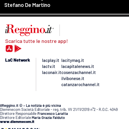
Scarica tutte le nostre app!
LaC Network
lacplay.it
lacitymag.it
lactv.it
lacapitalenews.it
laconair.it
cosenzachannel.it
ilvibonese.it
catanzarochannel.it
ilReggino.it © – La notizia è più vicina
Diemmecom Società Editoriale - reg. trib. VV 21/11/2019 n°2 - R.O.C. 4049
Direttore Responsabile
Francesco Laratta
Direttore Editoriale
Maria Grazia Falduto
www.diemmecom.it