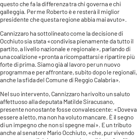
questo che fa la differenza tra chi governa e chi
galleggia. Per me Roberto è e resterà il miglior
presidente che questa regione abbia mai avuto».
Cannizzaro ha sottolineato come la decisione di
Occhiuto sia stata «condivisa pienamente da tutto il
partito, a livello nazionale e regionale», parlando di
una coalizione «pronta a ricompattarsi e ripartire più
forte di prima. Siamo già al lavoro per un nuovo
programma e per affrontare, subito dopo le regionali,
anche la sfida del Comune di Reggio Calabria».
Nel suo intervento, Cannizzaro ha rivolto un saluto
affettuoso alla deputata Matilde Siracusano,
presente nonostante fosse convalescente: «Doveva
essere a letto, ma non ha voluto mancare. È il segno
di un impegno che non si spegne mai». E un tributo
anche al senatore Mario Occhiuto, «che, pur vivendo