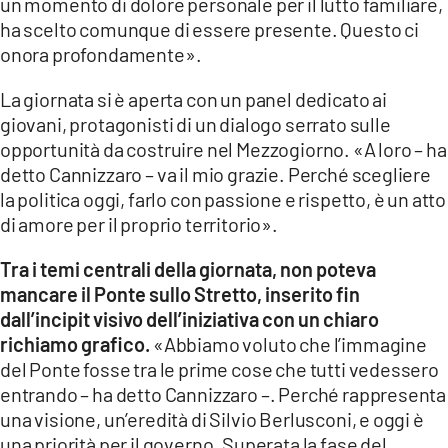
un momento di dolore personale per il lutto familiare,
ha scelto comunque di essere presente. Questo ci
onora profondamente».
La giornata si è aperta con un panel dedicato ai
giovani, protagonisti di un dialogo serrato sulle
opportunità da costruire nel Mezzogiorno. «A loro – ha
detto Cannizzaro – va il mio grazie. Perché scegliere
la politica oggi, farlo con passione e rispetto, è un atto
di amore per il proprio territorio».
Tra i temi centrali della giornata, non poteva
mancare il Ponte sullo Stretto, inserito fin
dall’incipit visivo dell’iniziativa con un chiaro
richiamo grafico.
«Abbiamo voluto che l’immagine
del Ponte fosse tra le prime cose che tutti vedessero
entrando – ha detto Cannizzaro –. Perché rappresenta
una visione, un’eredità di Silvio Berlusconi, e oggi è
una priorità per il governo. Superata la fase del