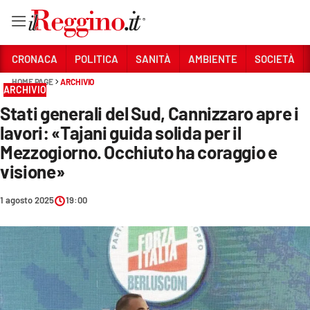
Vai
CRONACA
POLITICA
SANITÀ
AMBIENTE
SOCIETÀ
HOME PAGE
ARCHIVIO
ARCHIVIO
Sezioni
Stati generali del Sud, Cannizzaro apre i
CRONACA
lavori: «Tajani guida solida per il
POLITICA
Mezzogiorno. Occhiuto ha coraggio e
visione»
SANITÀ
1 agosto 2025
19:00
AMBIENTE
SOCIETÀ
CULTURA
ECONOMIA E LAVORO