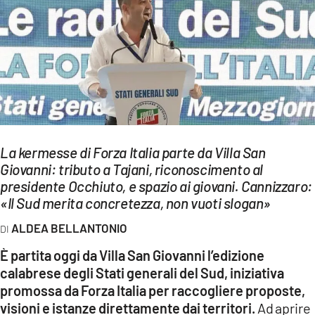
EVENTI
SPORT
Streaming
LAC TV
LAC NETWORK
La kermesse di Forza Italia parte da Villa San
Giovanni: tributo a Tajani, riconoscimento al
LAC ONAIR
presidente Occhiuto, e spazio ai giovani. Cannizzaro:
«Il Sud merita concretezza, non vuoti slogan»
LaC
Network
ALDEA BELLANTONIO
LACPLAY.IT
È partita oggi da Villa San Giovanni l’edizione
calabrese degli Stati generali del Sud, iniziativa
LACTV.IT
promossa da Forza Italia per raccogliere proposte,
visioni e istanze direttamente dai territori.
Ad aprire
LACONAIR.IT