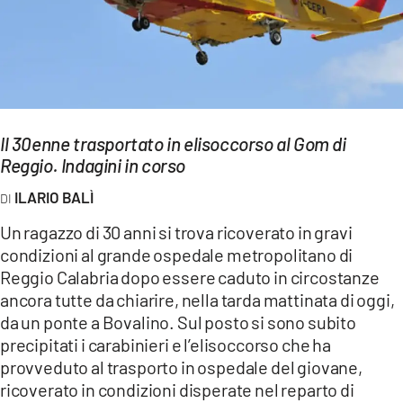
EVENTI
SPORT
Streaming
Il 30enne trasportato in elisoccorso al Gom di
LAC TV
Reggio. Indagini in corso
LAC NETWORK
ILARIO BALÌ
LAC ONAIR
Un ragazzo di 30 anni si trova ricoverato in gravi
condizioni al grande ospedale metropolitano di
LaC
Reggio Calabria dopo essere caduto in circostanze
Network
ancora tutte da chiarire, nella tarda mattinata di oggi,
LACPLAY.IT
da un ponte a Bovalino. Sul posto si sono subito
precipitati i carabinieri e l’elisoccorso che ha
LACTV.IT
provveduto al trasporto in ospedale del giovane,
ricoverato in condizioni disperate nel reparto di
LACONAIR.IT