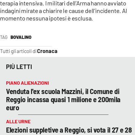
terapia intensiva. I militari dell’Arma hanno avviato
indagini mirate a chiarire le cause dell’incidente. Al
LACITYMAG.IT
momento nessuna ipotesi è esclusa.
ILREGGINO.IT
COSENZACHANNEL.IT
TAG
BOVALINO
ILVIBONESE.IT
Cronaca
Tutti gli articoli di
CATANZAROCHANNEL.IT
PIÙ LETTI
LACAPITALENEWS.IT
PIANO ALIENAZIONI
Venduta l'ex scuola Mazzini, il Comune di
App
Reggio incassa quasi 1 milione e 200mila
ANDROID
euro
APPLE
ALLE URNE
Elezioni suppletive a Reggio, si vota il 27 e 28