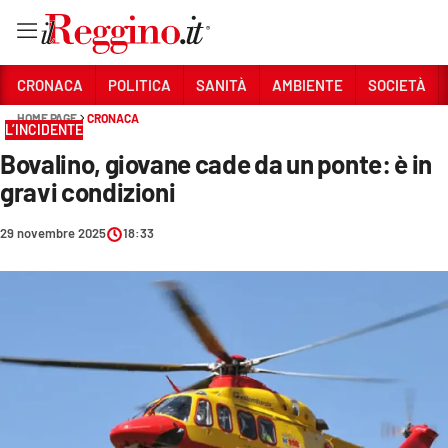
Vai
CRONACA
POLITICA
SANITÀ
AMBIENTE
SOCIETÀ
HOME PAGE
CRONACA
L’INCIDENTE
Sezioni
Bovalino, giovane cade da un ponte: è in
CRONACA
gravi condizioni
POLITICA
29 novembre 2025
18:33
SANITÀ
AMBIENTE
SOCIETÀ
CULTURA
ECONOMIA E LAVORO