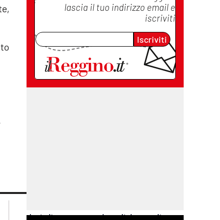
lascia il tuo indirizzo email e
te,
iscriviti
Iscriviti
tto
,
lacplay.it
lacitymag.it
lactv.it
lacapitalenews.it