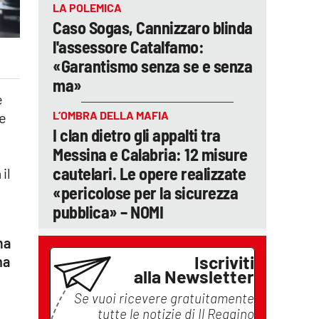
LA POLEMICA
Caso Sogas, Cannizzaro blinda
l'assessore Catalfamo:
«Garantismo senza se e senza
ma»
e
L’OMBRA DELLA MAFIA
(e
I clan dietro gli appalti tra
Messina e Calabria: 12 misure
cautelari. Le opere realizzate
il
«pericolose per la sicurezza
pubblica» – NOMI
ma
Iscriviti
na
alla Newsletter
Se vuoi ricevere gratuitamente
tutte le notizie di
Il Reggino