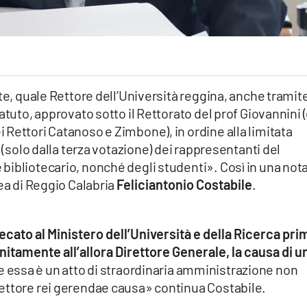
te, quale Rettore dell’Università reggina, anche tramit
atuto, approvato sotto il Rettorato del prof Giovannini 
Rettori Catanoso e Zimbone), in ordine alla limitata
i (solo dalla terza votazione) dei rappresentanti del
ibliotecario, nonché degli studenti». Così in una nota 
nea di Reggio Calabria
Feliciantonio Costabile
.
cato al Ministero dell’Università e della Ricerca pri
 unitamente all’allora Direttore Generale, la causa di u
che essa è un atto di straordinaria amministrazione non
ettore rei gerendae causa» continua Costabile.