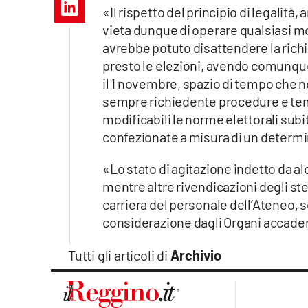
Apple
«Il rispetto del principio di legalit
vieta dunque di operare qualsiasi mo
avrebbe potuto disattendere la richie
presto le elezioni, avendo comunque
Vai
il 1 novembre, spazio di tempo che 
sempre richiedente procedure e temp
modificabili le norme elettorali sub
confezionate a misura di un determ
«Lo stato di agitazione indetto da al
mentre altre rivendicazioni degli stes
carriera del personale dell’Ateneo, s
considerazione dagli Organi accademi
Tutti gli articoli di
Archivio