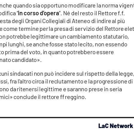
à, anche quando sia opportuno modificare la norma vigen
difica “
in corso d’opera
”. Né del resto il Rettore f.f.
sta degli Organi Collegiali di Ateneo di indire al più
 come termine per la presa di servizio del Rettore ele
non potrebbe legittimare un cambiamento statutario,
i lunghi, se anche fosse stato lecito, non essendo
ito prima del voto, in quanto potrebbero essere
inato candidato».
cuni sindacati non può incidere sul rispetto della legge
si, fra l’altro circa il reclutamento e la progressione di
ono da ritenersi legittime e saranno prese in seria
ci» conclude il rettore ff reggino.
LaC Network