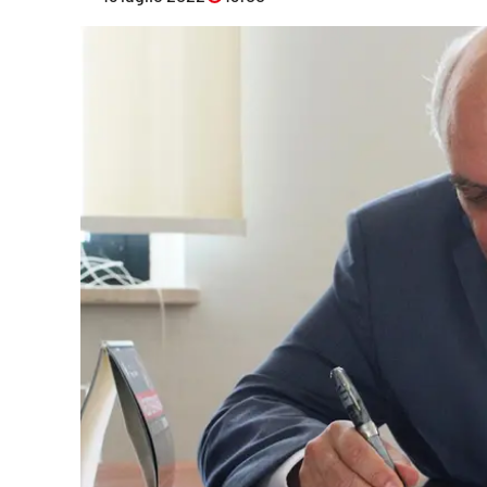
Eventi
Sport
Streaming
LaC TV
Lac Network
LaC OnAir
LaC
Network
lacplay.it
lactv.it