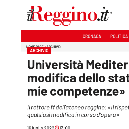
Sezioni
CRONACA
POLITICA
Cronaca
HOME PAGE
ARCHIVIO
ARCHIVIO
Politica
Università Mediter
Sanità
modifica dello stat
Ambiente
mie competenze»
Società
Il rettore ff dell'ateneo reggino: «Il risp
Cultura
qualsiasi modifica in corso d’opera»
Economia e lavoro
16 luglio 2022
13:00