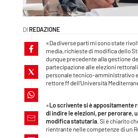
laconair.it
lacitymag.it
REDAZIONE
ilreggino.it
«Da diverse parti mi sono state rivol
media, richieste di modifica dello St
cosenzachannel.it
dunque precedente alla gestione dei 
partecipazione alle elezioni rettoral
ilvibonese.it
personale tecnico-amministrativo e b
catanzarochannel.it
rettore ff dell’Università Mediterra
lacapitalenews.it
«
Lo scrivente si è appositamente re
di indire le elezioni, per perorare,
App
modifica statutaria
. Si è chiarito 
Android
rientrante nelle competenze di un R