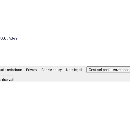
R.O.C. 4049
Gestisci preferenze cook
 alla redazione
Privacy
Cookie policy
Note legali
 riservati