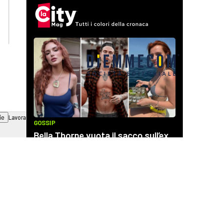
laconair.it
cosenzachannel.it
ilvibonese.it
catanzarochannel.it
ie
Lavora con noi