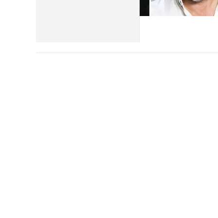
Eventi
Sport
Streaming
LaC TV
Lac Network
LaC OnAir
LaC
Network
lacplay.it
lactv.it