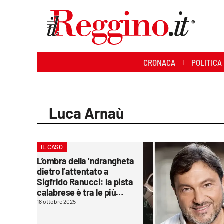
Sezioni
CRONACA
POLITICA
Cronaca
Politica
Luca Arnaù
Sanità
Ambiente
IL CASO
L’ombra della ’ndrangheta
Società
dietro l’attentato a
Sigfrido Ranucci: la pista
Cultura
calabrese è tra le più
seguite dagli inquirenti
18 ottobre 2025
Economia e lavoro