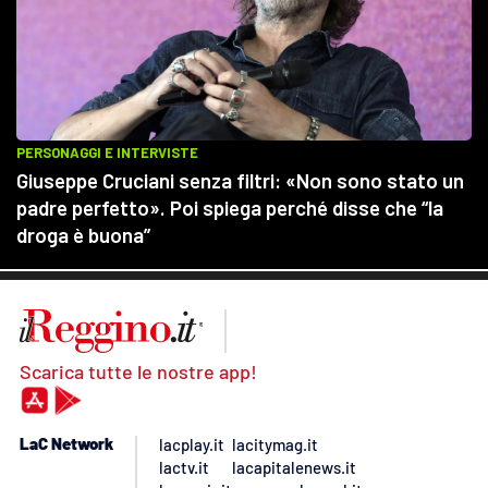
Scarica tutte le nostre app!
LaC Network
lacplay.it
lacitymag.it
lactv.it
lacapitalenews.it