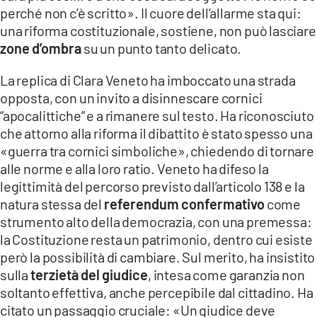
perché non c’è scritto». Il cuore dell’allarme sta qui:
una riforma costituzionale, sostiene, non può lasciare
zone d’ombra
su un punto tanto delicato.
La replica di Clara Veneto ha imboccato una strada
opposta, con un invito a disinnescare cornici
“apocalittiche” e a rimanere sul testo. Ha riconosciuto
che attorno alla riforma il dibattito è stato spesso una
«guerra tra cornici simboliche», chiedendo di tornare
alle norme e alla loro ratio. Veneto ha difeso la
legittimità del percorso previsto dall’articolo 138 e la
natura stessa del
referendum confermativo
come
strumento alto della democrazia, con una premessa:
la Costituzione resta un patrimonio, dentro cui esiste
però la possibilità di cambiare. Sul merito, ha insistito
sulla
terzietà del giudice
, intesa come garanzia non
soltanto effettiva, anche percepibile dal cittadino. Ha
citato un passaggio cruciale: «Un giudice deve