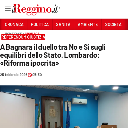
Vai
CRONACA
POLITICA
SANITÀ
AMBIENTE
SOCIETÀ
HOME PAGE
CRONACA
REFERENDUM GIUSTIZIA
Sezioni
A Bagnara il duello tra No e Si sugli
CRONACA
equilibri dello Stato. Lombardo:
POLITICA
«Riforma ipocrita»
SANITÀ
25 febbraio 2026
05:30
AMBIENTE
SOCIETÀ
CULTURA
ECONOMIA E LAVORO