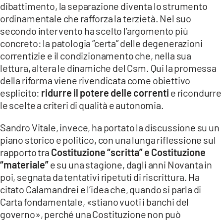
dibattimento, la separazione diventa lo strumento
ordinamentale che rafforza la terzietà. Nel suo
secondo intervento ha scelto l’argomento più
concreto: la patologia “certa” delle degenerazioni
correntizie e il condizionamento che, nella sua
lettura, altera le dinamiche del Csm. Qui la promessa
della riforma viene rivendicata come obiettivo
esplicito:
ridurre il potere delle correnti
e ricondurre
le scelte a criteri di qualità e autonomia.
Sandro Vitale, invece, ha portato la discussione su un
piano storico e politico, con una lunga riflessione sul
rapporto tra
Costituzione “scritta” e Costituzione
“materiale”
e su una stagione, dagli anni Novanta in
poi, segnata da tentativi ripetuti di riscrittura. Ha
citato Calamandrei e l’idea che, quando si parla di
Carta fondamentale, «stiano vuoti i banchi del
governo», perché una Costituzione non può