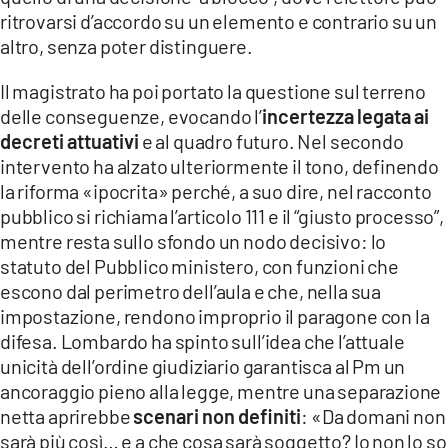
ritrovarsi d’accordo su un elemento e contrario su un
altro, senza poter distinguere.
Il magistrato ha poi portato la questione sul terreno
delle conseguenze, evocando l’
incertezza legata ai
decreti attuativi
e al quadro futuro. Nel secondo
intervento ha alzato ulteriormente il tono, definendo
la riforma «ipocrita» perché, a suo dire, nel racconto
pubblico si richiama l’articolo 111 e il “giusto processo”,
mentre resta sullo sfondo un nodo decisivo: lo
statuto del Pubblico ministero, con funzioni che
escono dal perimetro dell’aula e che, nella sua
impostazione, rendono improprio il paragone con la
difesa. Lombardo ha spinto sull’idea che l’attuale
unicità dell’ordine giudiziario garantisca al Pm un
ancoraggio pieno alla legge, mentre una separazione
netta aprirebbe
scenari non definiti
: «Da domani non
sarà più così… e a che cosa sarà soggetto? Io non lo so