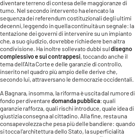
diventare terreno di contesa delle maggioranze di
turno. Nel secondo intervento ha elencato la
sequenza dei referendum costituzionali degli ultimi
decenni, leggendo in quella continuità un segnale: la
tentazione dei governi di intervenire su un impianto
che, a suo giudizio, dovrebbe richiedere ben altra
condivisione. Ha inoltre sollevato dubbi sul
disegno
complessivo e sui contrappesi
, toccando anche il
tema dell’Alta Corte e delle garanzie di controllo,
inserito nel quadro più ampio delle derive che,
secondo lui, attraversano le democrazie occidentali.
A Bagnara, insomma, la riforma è uscita dal rumore di
fondo per diventare
domanda pubblica
: quali
garanzie rafforza, quali rischi introduce, quale idea di
giustizia consegna al cittadino. Alla fine, resta una
consapevolezza che pesa più delle bandiere: quando
si tocca l’architettura dello Stato, la superficialità