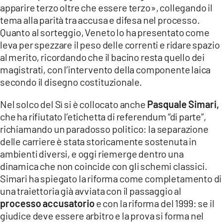
apparire terzo oltre che essere terzo», collegando il
tema alla parità tra accusa e difesa nel processo.
Quanto al sorteggio, Veneto lo ha presentato come
leva per spezzare il peso delle correnti e ridare spazio
al merito, ricordando che il bacino resta quello dei
magistrati, con l’intervento della componente laica
secondo il disegno costituzionale.
Nel solco del Sì si è collocato anche
Pasquale Simari,
che ha rifiutato l’etichetta di referendum “di parte”,
richiamando un paradosso politico: la separazione
delle carriere è stata storicamente sostenuta in
ambienti diversi, e oggi riemerge dentro una
dinamica che non coincide con gli schemi classici.
Simari ha spiegato la riforma come completamento di
una traiettoria già avviata con il passaggio al
processo accusatorio
e con la riforma del 1999: se il
giudice deve essere arbitro e la prova si forma nel