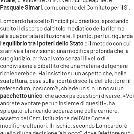
Pasquale Simari
, componente del Comitato per il Sì.
Lombardo ha scelto l’incipit più drastico, spostando
subito il discorso dal titolo mediatico della riforma
alla sua portata istituzionale. Il punto, per lui, riguarda
l’
equilibrio tra i poteri dello Stato
e il metodo con cui
si arriva alla revisione: una modifica profonda che, a
suo giudizio, arriva al voto senza il livello di
condivisione e dibattito che una materia del genere
richiederebbe. Ha insistito su un aspetto che, nella
sua lettura, pesa sulla libertà di scelta dell’elettore: il
referendum, così com’è, chiede un sì o un no su un
pacchetto unico
, che accorpa questioni diverse. «Voi
andrete a votare per un insieme di quesiti», ha
spiegato, elencando separazione delle carriere,
assetto del Csm, istituzione dell’Alta Corte e
modifiche ulteriori. Il rischio, secondo Lombardo, è
quello di una decisione “a blocco”, dove l’elettore può