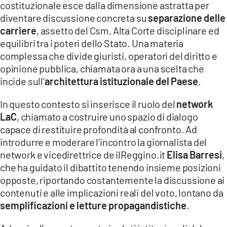
costituzionale esce dalla dimensione astratta per
diventare discussione concreta su
separazione delle
LACITYMAG.IT
carriere
, assetto del Csm, Alta Corte disciplinare ed
ILREGGINO.IT
equilibri tra i poteri dello Stato. Una materia
complessa che divide giuristi, operatori del diritto e
COSENZACHANNEL.IT
opinione pubblica, chiamata ora a una scelta che
incide sull’
architettura istituzionale del Paese
.
ILVIBONESE.IT
In questo contesto si inserisce il ruolo del
network
CATANZAROCHANNEL.IT
LaC
, chiamato a costruire uno spazio di dialogo
LACAPITALENEWS.IT
capace di restituire profondità al confronto. Ad
introdurre e moderare l’incontro la giornalista del
network e vicedirettrice de ilReggino.it
Elisa Barresi
,
App
che ha guidato il dibattito tenendo insieme posizioni
ANDROID
opposte, riportando costantemente la discussione ai
contenuti e alle implicazioni reali del voto, lontano da
APPLE
semplificazioni e letture propagandistiche
.