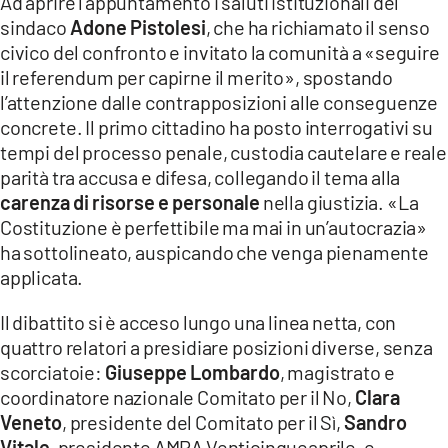
Ad aprire l’appuntamento i saluti istituzionali del
sindaco
Adone Pistolesi
, che ha richiamato il senso
civico del confronto e invitato la comunità a «seguire
il referendum per capirne il merito», spostando
l’attenzione dalle contrapposizioni alle conseguenze
concrete. Il primo cittadino ha posto interrogativi su
tempi del processo penale, custodia cautelare e reale
parità tra accusa e difesa, collegando il tema alla
carenza di risorse e personale
nella giustizia. «La
Costituzione è perfettibile ma mai in un’autocrazia»
ha sottolineato, auspicando che venga pienamente
applicata.
Il dibattito si è acceso lungo una linea netta, con
quattro relatori a presidiare posizioni diverse, senza
scorciatoie:
Giuseppe Lombardo
, magistrato e
coordinatore nazionale Comitato per il No,
Clara
Veneto
, presidente del Comitato per il Sì,
Sandro
Vitale
, presidente AMPA Venticinqueaprile, e