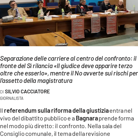
EVENTI
SPORT
Streaming
LAC TV
Separazione delle carriere al centro del confronto: il
LAC NETWORK
fronte del Sì rilancia «Il giudice deve apparire terzo
oltre che esserlo», mentre il No avverte sui rischi pe
LAC ONAIR
l’assetto della magistratura
SILVIO CACCIATORE
LaC
Network
GIORNALISTA
LACPLAY.IT
Il
referendum sulla riforma della giustizia
entra nel
vivo del dibattito pubblico e a
Bagnara
prende forma
LACTV.IT
nel modo più diretto: il confronto. Nella sala del
Consiglio comunale, il tema della revisione
LACONAIR.IT