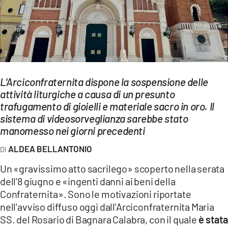
EVENTI
SPORT
Streaming
L'Arciconfraternita dispone la sospensione delle
LAC TV
attività liturgiche a causa di un presunto
LAC NETWORK
trafugamento di gioielli e materiale sacro in oro. Il
sistema di videosorveglianza sarebbe stato
LAC ONAIR
manomesso nei giorni precedenti
ALDEA BELLANTONIO
LaC
Network
Un «gravissimo atto sacrilego» scoperto nella serata
dell'8 giugno e «ingenti danni ai beni della
LACPLAY.IT
Confraternita». Sono le motivazioni riportate
LACTV.IT
nell'avviso diffuso oggi dall'Arciconfraternita Maria
SS. del Rosario di Bagnara Calabra, con il quale
è
stata
LACONAIR.IT