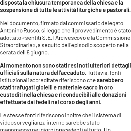
disposta la chiusura temporanea della chiesa e la
sospensione di tutte le attività liturgiche e pastorali.
LACITYMAG.IT
Nel documento, firmato dal commissario delegato
ILREGGINO.IT
Antonino Russo, si legge che il provvedimento è stato
COSENZACHANNEL.IT
adottato «sentiti S.E. l'Arcivescovo e la Commissione
Straordinaria», a seguito dell'episodio scoperto nella
ILVIBONESE.IT
serata dell'8 giugno.
CATANZAROCHANNEL.IT
Al momento non sono stati resi noti ulteriori dettagli
ufficiali sulla natura dell'accaduto
. Tuttavia, fonti
LACAPITALENEWS.IT
istituzionali accreditate riferiscono che
sarebbero
stati trafugati gioielli e materiale sacro in oro
App
custoditi nella chiesa e riconducibili alle donazioni
ANDROID
effettuate dai fedeli nel corso degli anni.
APPLE
Le stesse fonti riferiscono inoltre che il sistema di
videosorveglianza interno sarebbe stato
manomesso nei giorni precedenti al furto. Un