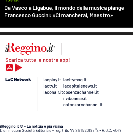
Scarica tutte le nostre app!
LaC Network
lacplay.it
lacitymag.it
lactv.it
lacapitalenews.it
laconair.it
cosenzachannel.it
ilvibonese.it
catanzarochannel.it
ilReggino.it © – La notizia è più vicina
Diemmecom Società Editoriale - reg. trib. VV 21/11/2019 n°2 - R.O.C. 4049