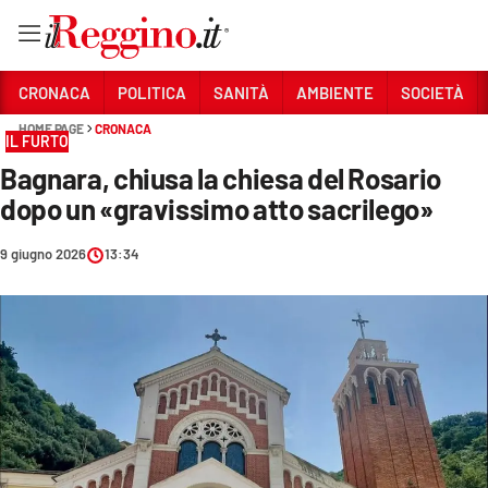
Vai
CRONACA
POLITICA
SANITÀ
AMBIENTE
SOCIETÀ
HOME PAGE
CRONACA
IL FURTO
Sezioni
Bagnara, chiusa la chiesa del Rosario
CRONACA
dopo un «gravissimo atto sacrilego»
POLITICA
9 giugno 2026
13:34
SANITÀ
AMBIENTE
SOCIETÀ
CULTURA
ECONOMIA E LAVORO