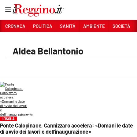
Vai
CRONACA
POLITICA
SANITÀ
AMBIENTE
SOCIETÀ
Sezioni
Aldea Bellantonio
CRONACA
POLITICA
SANITÀ
AMBIENTE
SOCIETÀ
CULTURA
L'ISOLA
Ponte Calopinace, Cannizzaro accelera: «Domani le date
ECONOMIA E LAVORO
di avvio dei lavori e dell'inaugurazione»