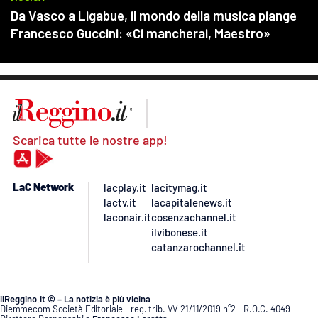
Scarica tutte le nostre app!
LaC Network
lacplay.it
lacitymag.it
lactv.it
lacapitalenews.it
laconair.it
cosenzachannel.it
ilvibonese.it
catanzarochannel.it
ilReggino.it © – La notizia è più vicina
Diemmecom Società Editoriale - reg. trib. VV 21/11/2019 n°2 - R.O.C. 4049