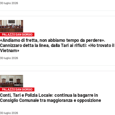
30 luglio 2026
LACITYMAG.IT
ILREGGINO.IT
COSENZACHANNEL.IT
PALAZZO SAN GIORGIO
«Andiamo di fretta, non abbiamo tempo da perdere».
ILVIBONESE.IT
Cannizzaro detta la linea, dalla Tari ai rifiuti: «Ho trovato il
Vietnam»
CATANZAROCHANNEL.IT
30 luglio 2026
LACAPITALENEWS.IT
App
ANDROID
PALAZZO SAN GIORGIO
Conti, Tari e Polizia Locale: continua la bagarre in
APPLE
Consiglio Comunale tra maggioranza e opposizione
30 luglio 2026