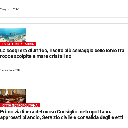
EVENTI
2 agosto 2026
SPORT
Streaming
ESTATE IN CALABRIA
LAC TV
La scogliera di Africo, il volto più selvaggio dello Ionio tra
rocce scolpite e mare cristallino
LAC NETWORK
LAC ONAIR
1 agosto 2026
LaC
Network
LACPLAY.IT
CITTÀ METROPOLITANA
Primo via libera del nuovo Consiglio metropolitano:
LACTV.IT
approvati bilancio, Servizio civile e convalida degli eletti
LACONAIR.IT