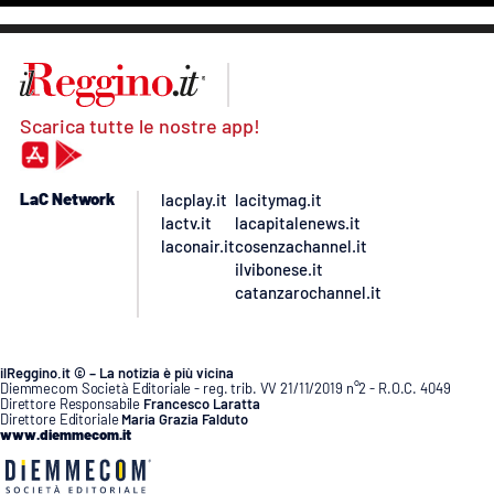
Scarica tutte le nostre app!
LaC Network
lacplay.it
lacitymag.it
lactv.it
lacapitalenews.it
laconair.it
cosenzachannel.it
ilvibonese.it
catanzarochannel.it
ilReggino.it © – La notizia è più vicina
Diemmecom Società Editoriale - reg. trib. VV 21/11/2019 n°2 - R.O.C. 4049
Direttore Responsabile
Francesco Laratta
Direttore Editoriale
Maria Grazia Falduto
www.diemmecom.it