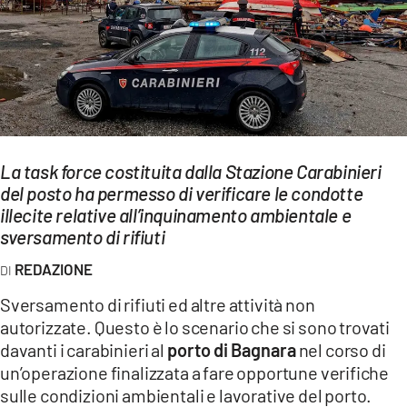
EVENTI
SPORT
Streaming
LAC TV
La task force costituita dalla Stazione Carabinieri
LAC NETWORK
del posto ha permesso di verificare le condotte
illecite relative all’inquinamento ambientale e
LAC ONAIR
sversamento di rifiuti
REDAZIONE
LaC
Network
Sversamento di rifiuti ed altre attività non
LACPLAY.IT
autorizzate. Questo è lo scenario che si sono trovati
davanti i carabinieri al
porto di Bagnara
nel corso di
LACTV.IT
un’operazione finalizzata a fare opportune verifiche
sulle condizioni ambientali e lavorative del porto.
LACONAIR.IT