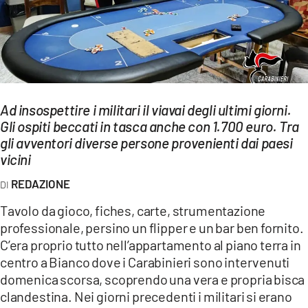
EVENTI
SPORT
Streaming
Ad insospettire i militari il viavai degli ultimi giorni.
LAC TV
Gli ospiti beccati in tasca anche con 1.700 euro. Tra
LAC NETWORK
gli avventori diverse persone provenienti dai paesi
vicini
LAC ONAIR
REDAZIONE
LaC
Tavolo da gioco, fiches, carte, strumentazione
Network
professionale, persino un flipper e un bar ben fornito.
LACPLAY.IT
C’era proprio tutto nell’appartamento al piano terra in
centro a Bianco dove i Carabinieri sono intervenuti
LACTV.IT
domenica scorsa, scoprendo una vera e propria bisca
clandestina. Nei giorni precedenti i militari si erano
LACONAIR.IT