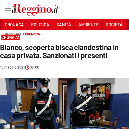
Vai
CRONACA
POLITICA
SANITÀ
AMBIENTE
SOCIETÀ
HOME PAGE
CRONACA
CRONACA
Sezioni
Bianco, scoperta bisca clandestina in
CRONACA
casa privata. Sanzionati i presenti
POLITICA
15 maggio 2021
09:00
SANITÀ
AMBIENTE
SOCIETÀ
CULTURA
ECONOMIA E LAVORO