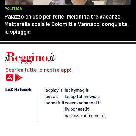
Scarica tutte le nostre app!
LaC Network
lacplay.it
lacitymag.it
lactv.it
lacapitalenews.it
laconair.it
cosenzachannel.it
ilvibonese.it
catanzarochannel.it