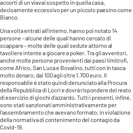
accorti di un viavai sospetto in quella casa,
decisamente eccessivo per un piccolo paesino come
LACITYMAG.IT
Bianco.
ILREGGINO.IT
Una volta entrati all’interno, hanno poi notato 14
COSENZACHANNEL.IT
persone – alcune delle quali hanno cercato di
scappare – molte delle quali sedute attorno al
ILVIBONESE.IT
tavoliere intente a giocare a poker. Tra gli avventori,
anche molte persone provenienti dai paesi limitrofi,
CATANZAROCHANNEL.IT
come Africo, San Luca e Bovalino, tutti con in tasca
LACAPITALENEWS.IT
molto denaro, dai 100 agli oltre 1.700 euro. Il
responsabile è stato quindi denunciato alla Procura
della Repubblica di Locri e dovrà rispondere del reato
App
di esercizio di giochi d’azzardo. Tutti i presenti, infine,
ANDROID
sono stati sanzionati amministrativamente per
l’assembramento che avevano formato, in violazione
APPLE
della normativa di contenimento del contagio da
Covid-19.