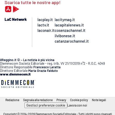
Scarica tutte le nostre app!
LaC Network
lacplay.it
lacitymag.it
lactv.it
lacapitalenews.it
laconair.it
cosenzachannel.it
ilvibonese.it
catanzarochannel.it
ilReggino.it © – La notizia è più vicina
Diemmecom Società Editoriale - reg. trib. VV 21/11/2019 n°2 - R.O.C. 4049
Direttore Responsabile
Francesco Laratta
Direttore Editoriale
Maria Grazia Falduto
www.diemmecom.it
Redazione
Segnala alla redazione
Privacy
Cookie policy
Note legali
Gestisci preferenze cookie
Lavora con noi
Copyright © 2014-2026 Diemmecom Società Editoriale - Tutti i diritti sono riservati