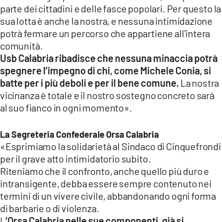
parte dei cittadini e delle fasce popolari. Per questo la
sua lotta è anche la nostra, e nessuna intimidazione
potrà fermare un percorso che appartiene all’intera
comunità.
Usb Calabria ribadisce che nessuna minaccia potrà
spegnere l’impegno di chi, come Michele Conia, si
batte per i più deboli e per il bene comune.
La nostra
vicinanza è totale e il nostro sostegno concreto sarà
al suo fianco in ogni momento».
La Segreteria Confederale Orsa Calabria
«Esprimiamo la solidarietà al Sindaco di Cinquefrondi
per il grave atto intimidatorio subito.
Riteniamo che il confronto, anche quello più duro e
intransigente, debba essere sempre contenuto nei
termini di un vivere civile, abbandonando ogni forma
di barbarie o di violenza.
L
‘Orsa Calabria nelle sue componenti, già si