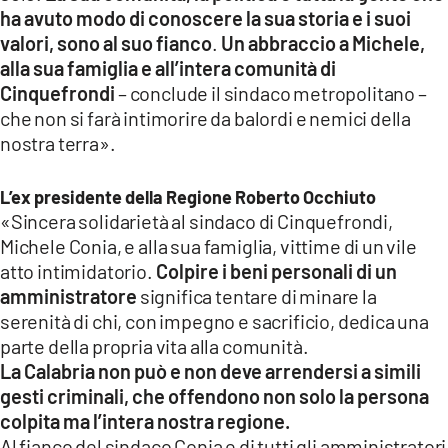
ha avuto modo di conoscere la sua storia e i suoi
valori, sono al suo fianco
.
Un abbraccio a Michele,
alla sua famiglia e all’intera comunità di
Cinquefrondi
– conclude il sindaco metropolitano –
che non si farà intimorire da balordi e nemici della
nostra terra».
L’ex presidente della Regione Roberto Occhiuto
«Sincera solidarietà al sindaco di Cinquefrondi,
Michele Conia, e alla sua famiglia, vittime di un vile
atto intimidatorio.
Colpire i beni personali di un
amministratore
significa tentare di minare la
serenità di chi, con impegno e sacrificio, dedica una
parte della propria vita alla comunità.
La Calabria non può e non deve arrendersi a simili
gesti criminali, che offendono non solo la persona
colpita ma l’intera nostra regione.
Al fianco del sindaco Conia e di tutti gli amministratori