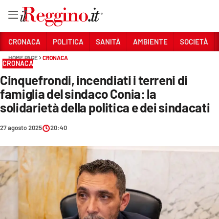
Vai
CRONACA
POLITICA
SANITÀ
AMBIENTE
SOCIETÀ
HOME PAGE
CRONACA
CRONACA
Sezioni
Cinquefrondi, incendiati i terreni di
CRONACA
famiglia del sindaco Conia: la
POLITICA
solidarietà della politica e dei sindacati
SANITÀ
27 agosto 2025
20:40
AMBIENTE
SOCIETÀ
CULTURA
ECONOMIA E LAVORO