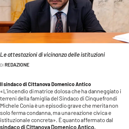
EVENTI
SPORT
Streaming
LAC TV
Le attestazioni di vicinanza delle istituzioni
LAC NETWORK
REDAZIONE
LAC ONAIR
Il sindaco di Cittanova Domenico Antico
LaC
«L’incendio di matrice dolosa che ha danneggiato i
Network
terreni della famiglia del Sindaco di Cinquefrondi
LACPLAY.IT
Michele Conia è un episodio grave che merita non
solo ferma condanna, ma una reazione civica e
LACTV.IT
istituzionale concreta». È quanto affermato dal
sindaco di Cittanova Domenico Antico.
LACONAIR.IT