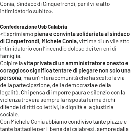
Conia, Sindaco di Cinquefrondi, per il vile atto
intimidatorio subito».
Confederazione Usb Calabria
«Esprimiamo
piena e convinta solidarietà al sindaco
di Cinquefrondi, Michele Conia,
vittima di un vile atto
intimidatorio con l’incendio doloso dei terreni di
famiglia.
Colpire la
vita privata di un amministratore onesto e
coraggioso significa tentare di piegare non solo una
persona
, ma un’intera comunità che ha scelto la via
della partecipazione, della democrazia e della
legalità. Chi pensa di imporre paura e silenzio con la
violenza troverà sempre la risposta ferma di chi
difende i diritti collettivi, la dignità e la giustizia
sociale.
Con Michele Conia abbiamo condiviso tante piazze e
tante battaglie per il bene dei calabresi, sempre dalla