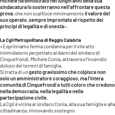
Michele ha dimostrato nei lunghi anni della sua
sindacatura lo sosterranno nell’affrontare questa
prova
, che non scalfisce minimamente
il valore del
suo operato, sempre improntato al rispetto dei
principi di legalità e di onestà
».
La Cgil Metropolitana di Reggio Calabria
«Esprimiamo ferma condanna per il vile atto
intimidatorio perpetrato ai danni del sindaco di
Cinquefrondi, Michele Conia, attraverso l’incendio
doloso dei terreni di famiglia.
Si tratta di un
gesto gravissimo che colpisce non
solo un amministratore coraggioso, ma l’intera
comunità di Cinquefrondi e tutti coloro che credono
nella democrazia, nella legalità e nella
partecipazione civile.
La Cgil è vicina al sindaco Conia, alla sua famiglia e alla
cittadinanza, rinnovando sostegno