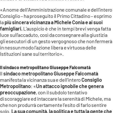
LACITYMAG.IT
«A nome dell’Amministrazione comunale e dell’intero
Consiglio – ha proseguito il Primo Cittadino – esprimo
ILREGGINO.IT
la
più sincera vicinanza a Michele Conia e ai suoi
famigliari.
L’auspicio è che in tempi brevi venga fatta
COSENZACHANNEL.IT
luce sull’accaduto, così da consegnare alla giustizia
gli esecutori di un gesto vergognoso che non fermerà
ILVIBONESE.IT
in nessun modo l’azione libera e virtuosa delle
CATANZAROCHANNEL.IT
Istituzioni sane sul territorio».
LACAPITALENEWS.IT
Il sindaco metropolitano Giuseppe Falcomatà
Il
sindaco metropolitano Giuseppe Falcomatà
App
manifesta la vicinanza sua e dell’intero
Consiglio
Metropolitano
: «
Un attacco ignobile che genera
ANDROID
preoccupazione
, con il subdolo tentativo
APPLE
di scoraggiare ed intaccare la serenità di Michele, ma
che non produrrà certamente l’esito di farlo sentire
solo.
La sua comunità, la politica e tutta la gente che